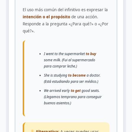
El uso más común del infinitivo es expresar la
intención o el propósito
de una acción.
Responde a la pregunta «¿Para qué?» o «¿Por
qué?».
I went to the supermarket
to buy
some milk. (Fui al supermercado
para comprar leche.)
She is studying
to become
a doctor.
(Está estudiando para ser médico.)
We arrived early
to get
good seats.
(Llegamos temprano para conseguir
buenos asientos.)
Alternativa:
A veces puedes usar