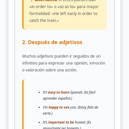
«in order to» o «so as to» para mayor
formalidad: «He left early in order to
catch the train.»
2. Después de adjetivos
Muchos adjetivos pueden ir seguidos de un
infinitivo para expresar una opinión, emoción
o valoración sobre una acción.
It’s
easy to learn
Spanish. (Es fácil
aprender español.)
I’m
happy to see
you. (Estoy feliz de
verte.)
It’s
important to be
honest. (Es
importante ser honesto.)