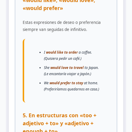
«would like», «would love»,
«would prefer»
Estas expresiones de deseo o preferencia
siempre van seguidas de infinitivo.
I
would like to order
a coffee.
(Quisiera pedir un café.)
She
would love to travel
to Japan.
(Le encantaría viajar a Japón.)
We
would prefer to stay
at home.
(Preferiríamos quedarnos en casa.)
5. En estructuras con «too +
adjetivo + to» y «adjetivo +
enough + to»