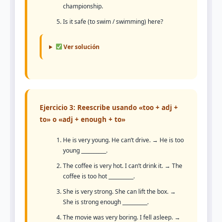
championship.
Is it safe (to swim / swimming) here?
Ver solución
Ejercicio 3: Reescribe usando «too + adj +
to» o «adj + enough + to»
He is very young. He can’t drive. → He is too
young __________.
The coffee is very hot. I can’t drink it. → The
coffee is too hot __________.
She is very strong. She can lift the box. →
She is strong enough __________.
The movie was very boring. I fell asleep. →