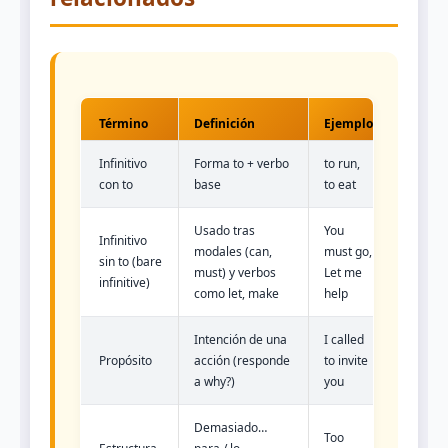
Término
Definición
Ejemplo
Infinitivo
Forma to + verbo
to run,
con to
base
to eat
Usado tras
You
Infinitivo
modales (can,
must go,
sin to (bare
must) y verbos
Let me
infinitive)
como let, make
help
Intención de una
I called
Propósito
acción (responde
to invite
a why?)
you
Demasiado…
Too