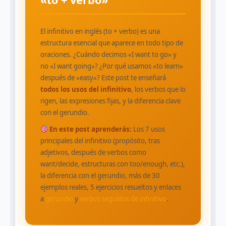
El infinitivo en inglés (to + verbo) es una
estructura esencial que aparece en todo tipo de
oraciones. ¿Cuándo decimos «I want to go» y
no «I want going»? ¿Por qué usamos «to learn»
después de «easy»? Este post te enseñará
todos los usos del infinitivo
, los verbos que lo
rigen, las expresiones fijas, y la diferencia clave
con el gerundio.
En este post aprenderás:
Los 7 usos
principales del infinitivo (propósito, tras
adjetivos, después de verbos como
want/decide, estructuras con too/enough, etc.),
la diferencia con el gerundio, más de 30
ejemplos reales, 5 ejercicios resueltos y enlaces
a
gerundio
y
verbos seguidos de infinitivo
.