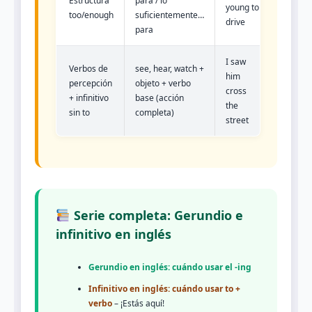
Estructura
para / lo
young to
too/enough
suficientemente…
drive
para
I saw
Verbos de
see, hear, watch +
him
percepción
objeto + verbo
cross
+ infinitivo
base (acción
the
sin to
completa)
street
Serie completa: Gerundio e
infinitivo en inglés
Gerundio en inglés: cuándo usar el -ing
Infinitivo en inglés: cuándo usar to +
verbo
– ¡Estás aquí!