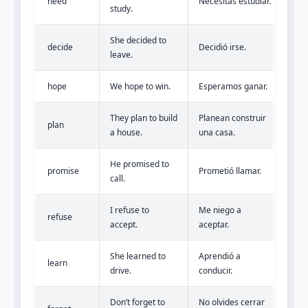
need
Necesitas estudiar.
study.
She decided to
decide
Decidió irse.
leave.
hope
We hope to win.
Esperamos ganar.
They plan to build
Planean construir
plan
a house.
una casa.
He promised to
promise
Prometió llamar.
call.
I refuse to
Me niego a
refuse
accept.
aceptar.
She learned to
Aprendió a
learn
drive.
conducir.
Don’t forget to
No olvides cerrar