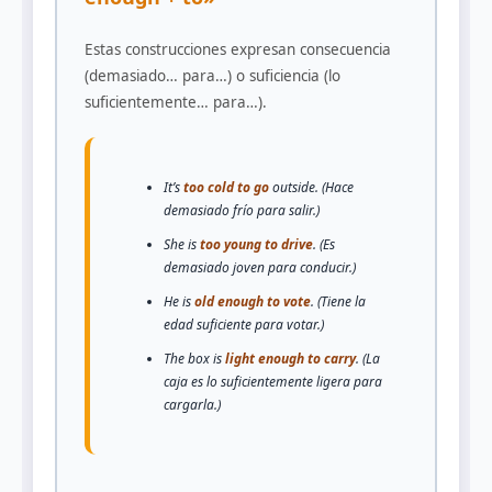
Estas construcciones expresan consecuencia
(demasiado… para…) o suficiencia (lo
suficientemente… para…).
It’s
too cold to go
outside. (Hace
demasiado frío para salir.)
She is
too young to drive
. (Es
demasiado joven para conducir.)
He is
old enough to vote
. (Tiene la
edad suficiente para votar.)
The box is
light enough to carry
. (La
caja es lo suficientemente ligera para
cargarla.)