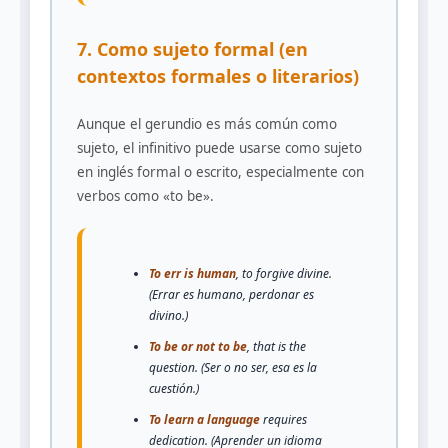
7. Como sujeto formal (en
contextos formales o literarios)
Aunque el gerundio es más común como
sujeto, el infinitivo puede usarse como sujeto
en inglés formal o escrito, especialmente con
verbos como «to be».
To err is human
, to forgive divine.
(Errar es humano, perdonar es
divino.)
To be or not to be
, that is the
question. (Ser o no ser, esa es la
cuestión.)
To learn a language
requires
dedication. (Aprender un idioma