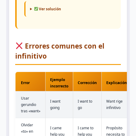
Ver solución
Errores comunes con el
infinitivo
Ejemplo
Error
Corrección
Explicación
incorrecto
Usar
I want
I want to
Want rige
gerundio
going
go
infinitivo
tras «want»
Olvidar
I came
I came to
Propósito
«to» en
help you
help you
necesita to