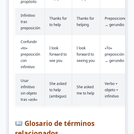
propósito
Infinitivo
Thanks for
Thanks for
Preposiciones
tras
to help
helping
→ gerundio
preposición
Confundir
«to»
I look
I look
«To»
preposición
forward to
forward to
preposición
con
see you
seeing you
→ gerundio
infinitivo
Usar
She asked
Verbo +
infinitivo
She asked
to help
objeto +
sin objeto
me to help
(ambiguo)
infinitivo
tras «ask»
Glosario de términos
relacionados