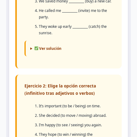
We saved money __________ (buy) a new car.
He called me __________ (invite) me to the
party.
They woke up early __________ (catch) the
sunrise.
Ver solución
Ejercicio 2: Elige la opción correcta
(infinitivo tras adjetivos o verbos)
It’s important (to be / being) on time.
She decided (to move / moving) abroad.
I’m happy (to see / seeing) you again.
They hope (to win / winning) the