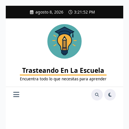
Saltar
agosto 8, 2026
3:21:53 PM
al
contenido
Trasteando En La Escuela
Encuentra todo lo que necesitas para aprender