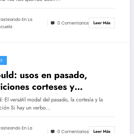
rasteando En La
Leer Más
0 Comentarios
scuela
ÉS
uld: usos en pasado,
iciones corteses y
dicional
 El versátil modal del pasado, la cortesía y la
ción Si hay un verbo…
rasteando En La
Leer Más
0 Comentarios