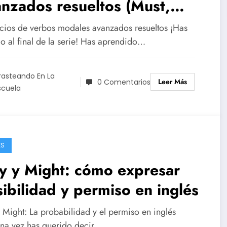
nzados resueltos (Must,
e to, Should, Ought to,
icios de verbos modales avanzados resueltos ¡Has
y, Might, Would)
do al final de la serie! Has aprendido…
rasteando En La
Leer Más
0 Comentarios
scuela
ÉS
y y Might: cómo expresar
ibilidad y permiso en inglés
 Might: La probabilidad y el permiso en inglés
na vez has querido decir…