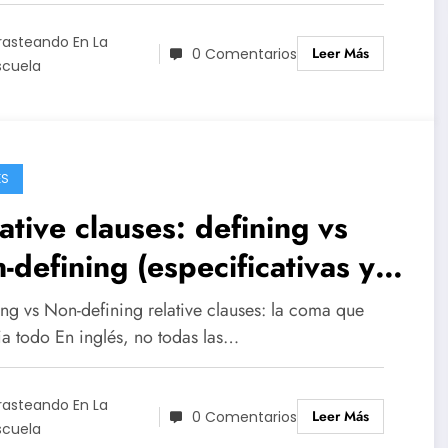
rasteando En La
Leer Más
0 Comentarios
scuela
ÉS
ative clauses: defining vs
-defining (especificativas y
licativas)
ing vs Non-defining relative clauses: la coma que
a todo En inglés, no todas las…
rasteando En La
Leer Más
0 Comentarios
scuela