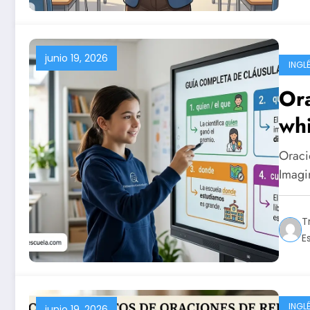
junio 19, 2026
INGL
Ora
whi
Oraci
Imagi
T
E
INGL
junio 19, 2026