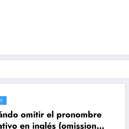
ÉS
ándo omitir el pronombre
ativo en inglés (omission