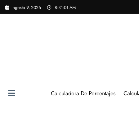
Saltar
agosto 9, 2026
8:31:02 AM
al
contenido
Calculadora De Porcentajes
Calcul