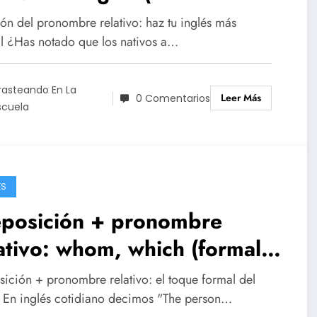
es)
ón del pronombre relativo: haz tu inglés más
al ¿Has notado que los nativos a…
rasteando En La
Leer Más
0 Comentarios
scuela
ÉS
eposición + pronombre
ativo: whom, which (formal
lish)
sición + pronombre relativo: el toque formal del
s En inglés cotidiano decimos "The person…