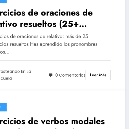
rcicios de oraciones de
ativo resueltos (25+
rcicios prácticos)
icios de oraciones de relativo: más de 25
icios resueltos Has aprendido los pronombres
ivos…
rasteando En La
Leer Más
0 Comentarios
scuela
ÉS
rcicios de verbos modales