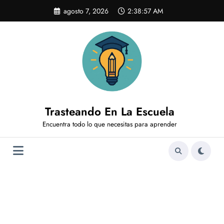
Saltar
agosto 7, 2026
2:38:58 AM
al
contenido
Trasteando En La Escuela
Encuentra todo lo que necesitas para aprender