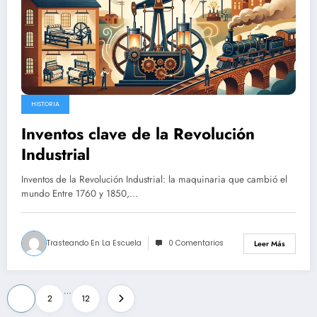
HISTORIA
Inventos clave de la Revolución
Industrial
Inventos de la Revolución Industrial: la maquinaria que cambió el
mundo Entre 1760 y 1850,…
Trasteando En La Escuela
0 Comentarios
Leer Más
Paginación
…
1
2
12