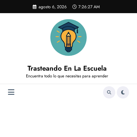
Saltar
agosto 6, 2026
7:26:28 AM
al
contenido
Trasteando En La Escuela
Encuentra todo lo que necesitas para aprender