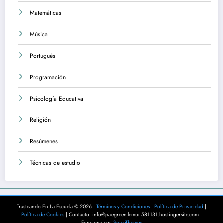
Matemáticas
Música
Portugués
Programación
Psicología Educativa
Religión
Resúmenes
Técnicas de estudio
Trasteando En La Escuela © 2026 |
Términos y Condiciones
|
Política de Privacidad
|
Política de Cookies
| Contacto: info@palegreen-lemur-581131.hostingersite.com |
Funciona con
SpiceThemes