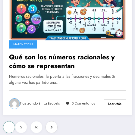
MATEMÁTICAS
Qué son los números racionales y
cómo se representan
Números racionales: la puerta a las fracciones y decimales Si
alguna vez has partido una…
Trasteando En La Escuela
0 Comentarios
Leer Más
Paginación
…
1
2
16