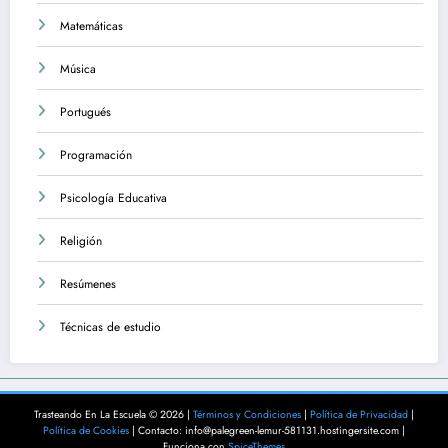
Matemáticas
Música
Portugués
Programación
Psicología Educativa
Religión
Resúmenes
Técnicas de estudio
Trasteando En La Escuela © 2026 |
Términos y Condiciones
|
Política de Privacidad
|
Política de Cookies
| Contacto: info@palegreen-lemur-581131.hostingersite.com |
Funciona con
SpiceThemes