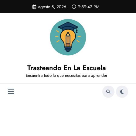
Saltar
agosto 8, 2026
9:59:43 PM
al
contenido
Trasteando En La Escuela
Encuentra todo lo que necesitas para aprender