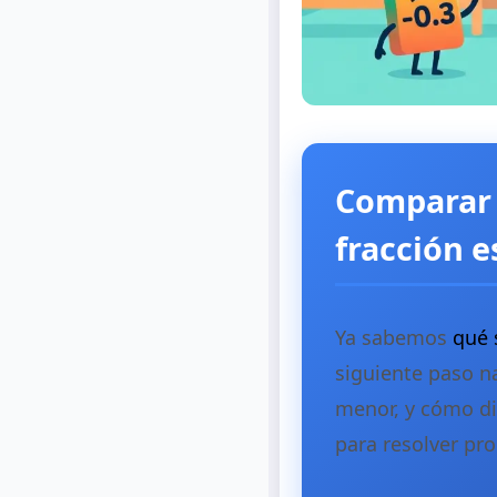
Comparar 
fracción 
Ya sabemos
qué 
siguiente paso n
menor, y cómo di
para resolver pr