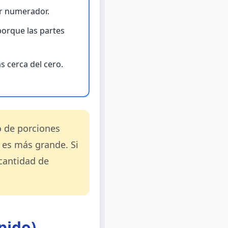
or numerador.
orque las partes
s cerca del cero.
o de porciones
es más grande. Si
cantidad de
pido)