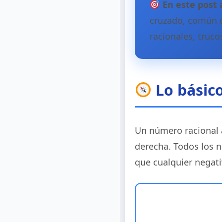
En este post 
cruzado, común d
racionales, truco
Lo básico
Un número racional
derecha. Todos los 
que cualquier negati