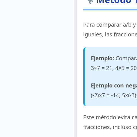
Para comparar a/b y
iguales, las fraccion
Ejemplo:
Comparar
3×7 = 21, 4×5 = 2
Ejemplo con nega
(-2)×7 = -14, 5×(-3
Este método evita c
fracciones, incluso 