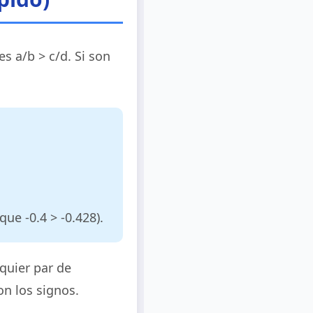
es a/b > c/d. Si son
rque -0.4 > -0.428).
quier par de
on los signos.