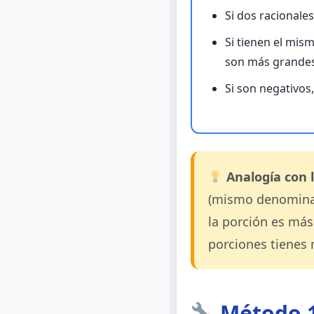
Si dos racionale
Si tienen el mi
son más grandes
Si son negativos,
Analogía con l
(mismo denominad
la porción es má
porciones tienes 
Método 1: