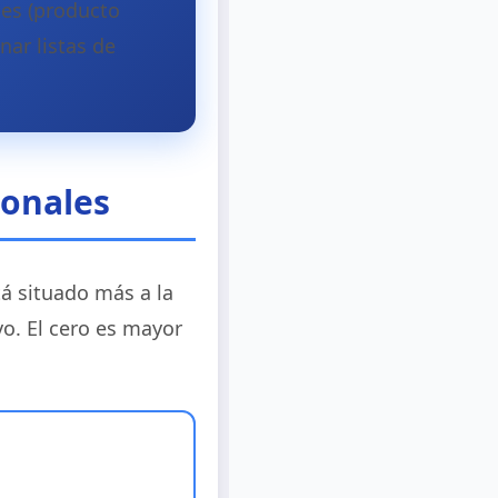
es (producto
ar listas de
ionales
tá situado más a la
o. El cero es mayor