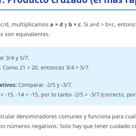
 c/d, multiplicamos
a × d
y
b × c
. Si a×d > b×c, entonc
es son equivalentes.
 3/4 y 5/7.
0. Como 21 > 20, entonces 3/4 > 5/7.
tivos:
Comparar -2/5 y -3/7.
) = -15. -14 > -15, por lo tanto -2/5 > -3/7 (correcto, po
alcular denominadores comunes y funciona para cual
con números negativos. Solo hay que tener cuidado c