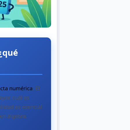
 ¿qué
recta numérica
. El
ayor, cuál es
lidad es esencial
en álgebra.