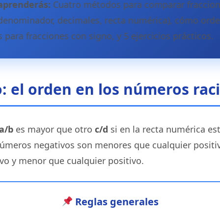
aprenderás:
Cuatro métodos para comparar fraccion
enominador, decimales, recta numérica), cómo orden
s para fracciones con signo, y 5 ejercicios prácticos.
: el orden en los números rac
a/b
es mayor que otro
c/d
si en la recta numérica es
números negativos son menores que cualquier positiv
vo y menor que cualquier positivo.
Reglas generales