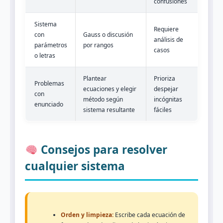
confusiones
Sistema
Requiere
con
Gauss o discusión
análisis de
parámetros
por rangos
casos
o letras
Plantear
Prioriza
Problemas
ecuaciones y elegir
despejar
con
método según
incógnitas
enunciado
sistema resultante
fáciles
Consejos para resolver
cualquier sistema
Orden y limpieza:
Escribe cada ecuación de