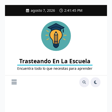
Saltar
agosto 7, 2026
2:41:47 PM
al
contenido
Trasteando En La Escuela
Encuentra todo lo que necesitas para aprender