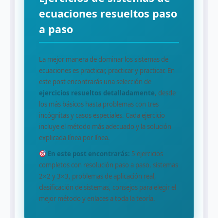
ecuaciones resueltos paso
a paso
La mejor manera de dominar los sistemas de
ecuaciones es practicar, practicar y practicar. En
este post encontrarás una selección de
ejercicios resueltos detalladamente
, desde
los más básicos hasta problemas con tres
incógnitas y casos especiales. Cada ejercicio
incluye el método más adecuado y la solución
explicada línea por línea.
En este post encontrarás:
5 ejercicios
completos con resolución paso a paso, sistemas
2×2 y 3×3, problemas de aplicación real,
clasificación de sistemas, consejos para elegir el
mejor método y enlaces a toda la teoría.