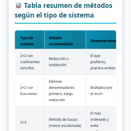
Tabla resumen de métodos
según el tipo de sistema
Tipo de
Método
Observaciones
sistema
recomendado
2×2 con
El que
Reducción o
coeficientes
prefieras,
sustitución
sencillos
practica ambos
Eliminar
2×2 con
denominadores
Multiplica por
fracciones
primero, luego
el mcm
reducción
El más
Método de Gauss
ordenado y
3×3
(matriz escalonada)
evita