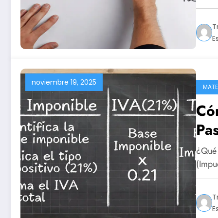
T
E
noviembre 19, 2025
MATE
Cóm
Pa
¿Qué 
(Impu
T
E