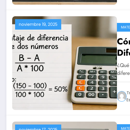
noviembre 19, 2025
MATE
Cóm
Di
¿Qué 
difer
T
E
MATE
noviembre 17, 2025