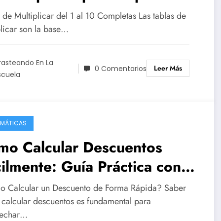
render
 de Multiplicar del 1 al 10 Completas Las tablas de
plicar son la base…
rasteando En La
Leer Más
0 Comentarios
scuela
MÁTICAS
mo Calcular Descuentos
ilmente: Guía Práctica con
emplos
 Calcular un Descuento de Forma Rápida? Saber
calcular descuentos es fundamental para
vechar…