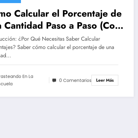
o Calcular el Porcentaje de
 Cantidad Paso a Paso (Con
emplos)
ducción: ¿Por Qué Necesitas Saber Calcular
ntajes? Saber cómo calcular el porcentaje de una
dad…
rasteando En La
Leer Más
0 Comentarios
scuela