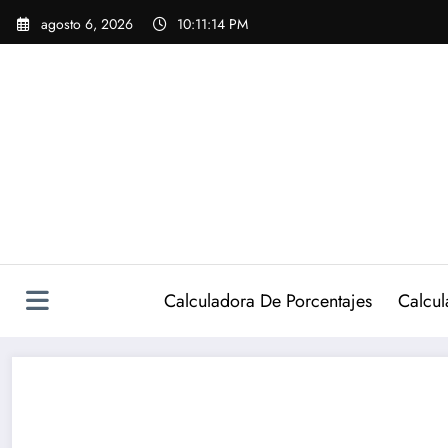
Saltar
agosto 6, 2026
10:11:15 PM
al
contenido
Calculadora De Porcentajes
Calcul