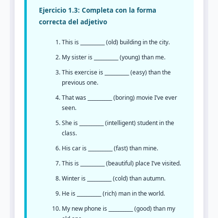
Ejercicio 1.3: Completa con la forma
correcta del adjetivo
This is __________ (old) building in the city.
My sister is __________ (young) than me.
This exercise is __________ (easy) than the
previous one.
That was __________ (boring) movie I’ve ever
seen.
She is __________ (intelligent) student in the
class.
His car is __________ (fast) than mine.
This is __________ (beautiful) place I’ve visited.
Winter is __________ (cold) than autumn.
He is __________ (rich) man in the world.
My new phone is __________ (good) than my