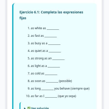
Ejercicio 6.1: Completa las expresiones
fijas
as white as __________
as fast as __________
as busy as a __________
as quiet as a __________
as strong as an __________
as light as a __________
as cold as __________
as soon as __________ (possible)
as long __________ you behave (siempre que)
as far as I __________ (que yo sepa)
Ver solución