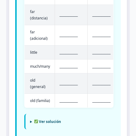
far
____________
____________
(distancia)
far
____________
____________
(adicional)
little
____________
____________
much/many
____________
____________
old
____________
____________
(general)
old (familia)
____________
____________
Ver solución