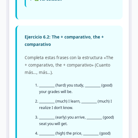
Ejercicio 6.2: The + comparativo, the +
comparativo
Completa estas frases con la estructura «The
+ comparativo, the + comparativo» (Cuanto
más…, más…).
__________ (hard) you study, __________ (good)
your grades will be.
__________ (much) I learn, __________ (much) I
realize I don’t know.
__________ (early) you arrive, __________ (good)
seat you will get.
__________ (high) the price, __________ (good)