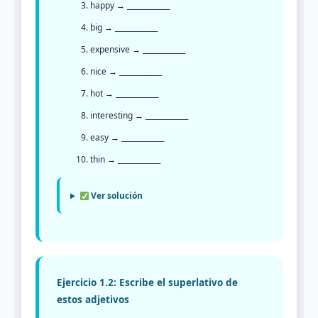
happy → ____________
big → ____________
expensive → ____________
nice → ____________
hot → ____________
interesting → ____________
easy → ____________
thin → ____________
Ver solución
Ejercicio 1.2: Escribe el superlativo de
estos adjetivos