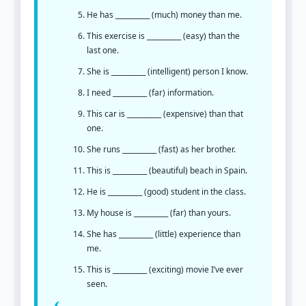
He has __________ (much) money than me.
This exercise is __________ (easy) than the
last one.
She is __________ (intelligent) person I know.
I need __________ (far) information.
This car is __________ (expensive) than that
one.
She runs __________ (fast) as her brother.
This is __________ (beautiful) beach in Spain.
He is __________ (good) student in the class.
My house is __________ (far) than yours.
She has __________ (little) experience than
me.
This is __________ (exciting) movie I’ve ever
seen.