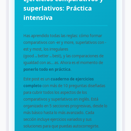
superlativos: Práctica
intensiva
Has aprendido todas las reglas: cómo formar
comparativos con -er y more, superlativos con -
est y most, los irregulares
(good→better→best), y las comparaciones de
igualdad con as… as. Ahora es el momento de
ponerlo todo en práctica
.
Este post es un
cuaderno de ejercicios
completo
con más de 10 preguntas diseñadas
para cubrir todos los aspectos de los
comparativos y superlativos en inglés. Está
organizado en 5 secciones progresivas, desde lo
más básico hasta lo más avanzado. Cada
sección incluye ejercicios variados y sus
soluciones para que puedas autocorregirte.