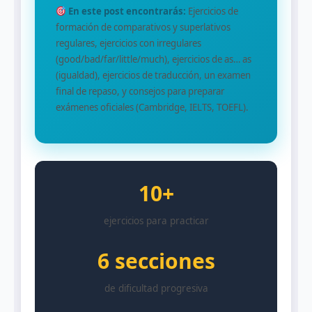
En este post encontrarás:
Ejercicios de
formación de comparativos y superlativos
regulares, ejercicios con irregulares
(good/bad/far/little/much), ejercicios de as… as
(igualdad), ejercicios de traducción, un examen
final de repaso, y consejos para preparar
exámenes oficiales (Cambridge, IELTS, TOEFL).
10+
ejercicios para practicar
6 secciones
de dificultad progresiva