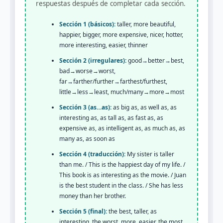
respuestas después de completar cada sección.
Sección 1 (básicos):
taller, more beautiful,
happier, bigger, more expensive, nicer, hotter,
more interesting, easier, thinner
Sección 2 (irregulares):
good→better→best,
bad→worse→worst,
far→farther/further→farthest/furthest,
little→less→least, much/many→more→most
Sección 3 (as…as):
as big as, as well as, as
interesting as, as tall as, as fast as, as
expensive as, as intelligent as, as much as, as
many as, as soon as
Sección 4 (traducción):
My sister is taller
than me. / This is the happiest day of my life. /
This book is as interesting as the movie. / Juan
is the best student in the class. / She has less
money than her brother.
Sección 5 (final):
the best, taller, as
interesting, the worst, more, easier, the most