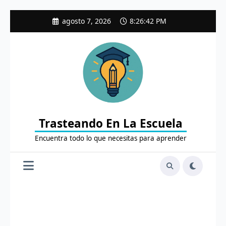
Saltar
agosto 7, 2026
8:26:43 PM
al
contenido
Trasteando En La Escuela
Encuentra todo lo que necesitas para aprender