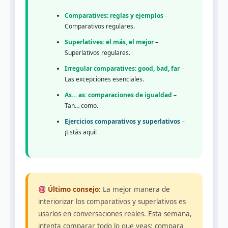
Comparatives: reglas y ejemplos
–
Comparativos regulares.
Superlatives: el más, el mejor
–
Superlativos regulares.
Irregular comparatives: good, bad, far
–
Las excepciones esenciales.
As… as: comparaciones de igualdad
–
Tan… como.
Ejercicios comparativos y superlativos
–
¡Estás aquí!
Último consejo:
La mejor manera de
interiorizar los comparativos y superlativos es
usarlos en conversaciones reales. Esta semana,
intenta comparar todo lo que veas: compara