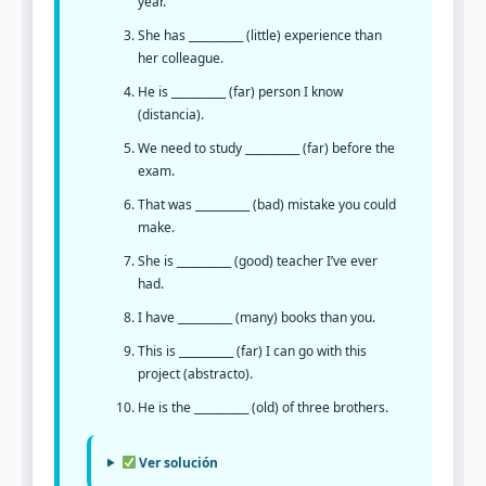
year.
She has __________ (little) experience than
her colleague.
He is __________ (far) person I know
(distancia).
We need to study __________ (far) before the
exam.
That was __________ (bad) mistake you could
make.
She is __________ (good) teacher I’ve ever
had.
I have __________ (many) books than you.
This is __________ (far) I can go with this
project (abstracto).
He is the __________ (old) of three brothers.
Ver solución