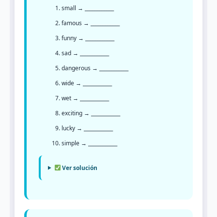
small → ____________
famous → ____________
funny → ____________
sad → ____________
dangerous → ____________
wide → ____________
wet → ____________
exciting → ____________
lucky → ____________
simple → ____________
Ver solución