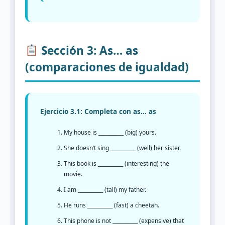
Sección 3: As… as
(comparaciones de igualdad)
Ejercicio 3.1: Completa con as… as
My house is __________ (big) yours.
She doesn’t sing __________ (well) her sister.
This book is __________ (interesting) the
movie.
I am __________ (tall) my father.
He runs __________ (fast) a cheetah.
This phone is not __________ (expensive) that