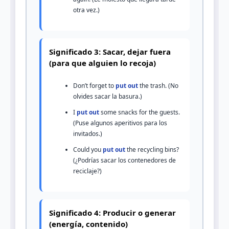
otra vez.)
Significado 3: Sacar, dejar fuera
(para que alguien lo recoja)
Don’t forget to
put out
the trash. (No
olvides sacar la basura.)
I
put out
some snacks for the guests.
(Puse algunos aperitivos para los
invitados.)
Could you
put out
the recycling bins?
(¿Podrías sacar los contenedores de
reciclaje?)
Significado 4: Producir o generar
(energía, contenido)