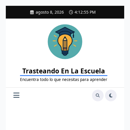
Saltar
agosto 8, 2026
4:12:56 PM
al
contenido
Trasteando En La Escuela
Encuentra todo lo que necesitas para aprender