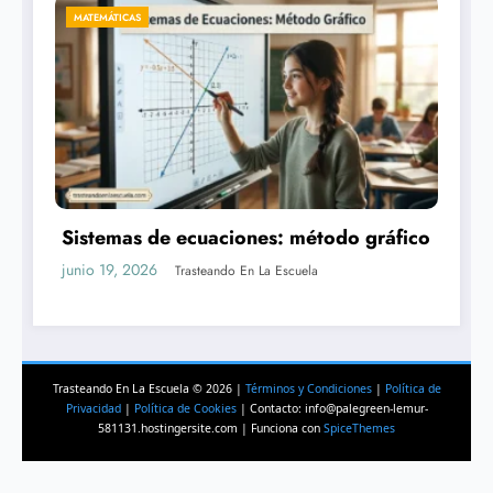
CIENCIAS
o
Los exoplanetas: planetas fuera del
sistema solar
junio 16, 2026
Trasteando En La Escuela
Trasteando En La Escuela © 2026 |
Términos y Condiciones
|
Política de
Privacidad
|
Política de Cookies
| Contacto: info@palegreen-lemur-
581131.hostingersite.com | Funciona con
SpiceThemes