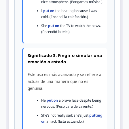
nice atmosphere. (Pongamos música.)
I
put on
the heating because I was
cold. (Encendí la calefacción.)
She
put on
the TV to watch the news.
(Encendió la tele.)
Significado 3: Fingir o simular una
emoción o estado
Este uso es más avanzado y se refiere a
actuar de una manera que no es
genuina.
He
put on
a brave face despite being
nervous. (Puso cara de valiente.)
She’s not really sad; she’s just
putting
on
an act. (Está actuando.)