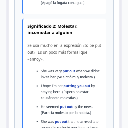
(Apagó la fogata con agua.)
Significado 2: Molestar,
incomodar a alguien
Se usa mucho en la expresión «to be put
out». Es un poco más formal que
«annoy».
She was very
put out
when we didn’t
invite her. (Se sintió muy molesta.)
I hope I’m not
putting you out
by
staying here. (Espero no estar
causándote molestias.)
He seemed
put out
by the news.
(Parecía molesto por la noticia.)
She was
put out
that he arrived late
again. (Le molestó que llegara tarde