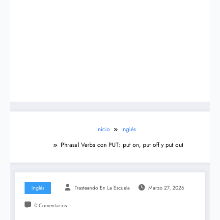
Inicio
Inglés
Phrasal Verbs con PUT: put on, put off y put out
Inglés
Trasteando En La Escuela
Marzo 27, 2026
0 Comentarios