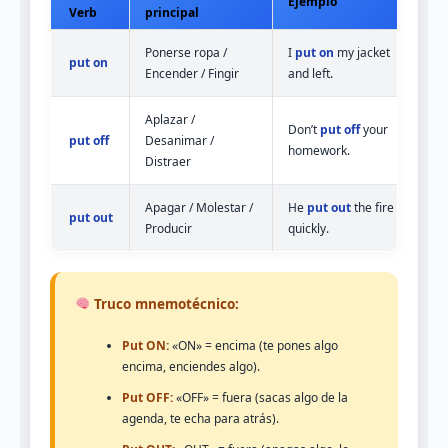
Ejemplo
Verb
principal
Ponerse ropa /
I
put on
my jacket
put on
Encender / Fingir
and left.
Aplazar /
Don’t
put off
your
put off
Desanimar /
homework.
Distraer
Apagar / Molestar /
He
put out
the fire
put out
Producir
quickly.
Truco mnemotécnico:
Put ON:
«ON» = encima (te pones algo
encima, enciendes algo).
Put OFF:
«OFF» = fuera (sacas algo de la
agenda, te echa para atrás).