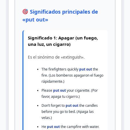
Significados principales de
«put out»
Significado 1: Apagar (un fuego,
una luz, un cigarro)
Es el sinónimo de «extinguish».
The firefighters quickly
put out
the
fire. (Los bomberos apagaron el fuego
rápidamente.)
Please
put out
your cigarette. (Por
favor, apaga tu cigarro.)
Don’t forget to
put out
the candles
before you go to bed. (Apaga las
velas.)
He
put out
the campfire with water.