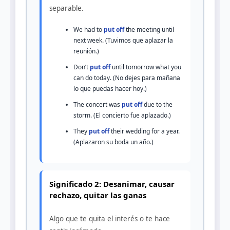
separable.
We had to
put off
the meeting until
next week. (Tuvimos que aplazar la
reunión.)
Don’t
put off
until tomorrow what you
can do today. (No dejes para mañana
lo que puedas hacer hoy.)
The concert was
put off
due to the
storm. (El concierto fue aplazado.)
They
put off
their wedding for a year.
(Aplazaron su boda un año.)
Significado 2: Desanimar, causar
rechazo, quitar las ganas
Algo que te quita el interés o te hace