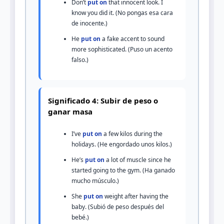
Don’t
put on
that innocent look. I
know you did it. (No pongas esa cara
de inocente.)
He
put on
a fake accent to sound
more sophisticated. (Puso un acento
falso.)
Significado 4: Subir de peso o
ganar masa
I’ve
put on
a few kilos during the
holidays. (He engordado unos kilos.)
He’s
put on
a lot of muscle since he
started going to the gym. (Ha ganado
mucho músculo.)
She
put on
weight after having the
baby. (Subió de peso después del
bebé.)