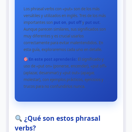
Los phrasal verbs con «put» son de los más
versátiles y utilizados en inglés. Tres de los más
importantes son
put on
,
put off
y
put out
.
Aunque parecen similares, sus significados son
muy diferentes y es crucial usarlos
correctamente para evitar malentendidos. En
esta guía, exploraremos cada uno en detalle.
En este post aprenderás:
El significado y
uso de «put on» (ponerse, encender), «put off»
(aplazar, desanimar) y «put out» (apagar,
molestar), con ejemplos prácticos, ejercicios y
trucos para no confundirlos nunca.
¿Qué son estos phrasal
verbs?