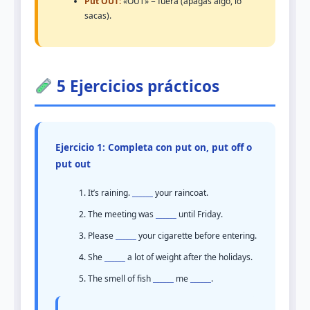
Put OUT:
«OUT» = fuera (apagas algo, lo
sacas).
5 Ejercicios prácticos
Ejercicio 1: Completa con put on, put off o
put out
It’s raining.
______
your raincoat.
The meeting was
______
until Friday.
Please
______
your cigarette before entering.
She
______
a lot of weight after the holidays.
The smell of fish
______
me
______
.