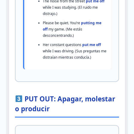
The noise from the street
put me off
while I was studying. (El ruido me
distrajo.)
Please be quiet. You’re
putting me
off
my game. (Me estás
desconcentrando.)
Her constant questions
put me off
while I was driving. (Sus preguntas me
distraían mientras conducía.)
PUT OUT: Apagar, molestar
o producir