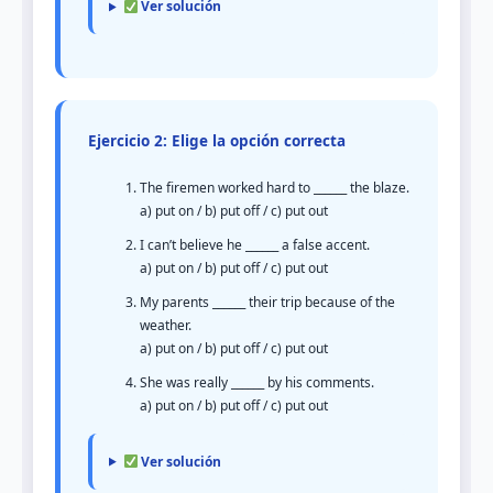
Ver solución
Ejercicio 2: Elige la opción correcta
The firemen worked hard to ______ the blaze.
a) put on / b) put off / c) put out
I can’t believe he ______ a false accent.
a) put on / b) put off / c) put out
My parents ______ their trip because of the
weather.
a) put on / b) put off / c) put out
She was really ______ by his comments.
a) put on / b) put off / c) put out
Ver solución