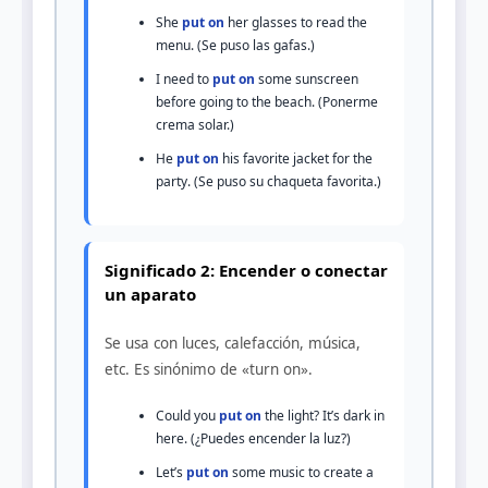
She
put on
her glasses to read the
menu. (Se puso las gafas.)
I need to
put on
some sunscreen
before going to the beach. (Ponerme
crema solar.)
He
put on
his favorite jacket for the
party. (Se puso su chaqueta favorita.)
Significado 2: Encender o conectar
un aparato
Se usa con luces, calefacción, música,
etc. Es sinónimo de «turn on».
Could you
put on
the light? It’s dark in
here. (¿Puedes encender la luz?)
Let’s
put on
some music to create a