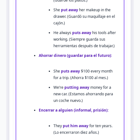
(Guardé los platos.)
She
put away
her makeup in the
drawer. (Guardó su maquillaje en el
cajón.)
He always
puts away
his tools after
working. (Siempre guarda sus
herramientas después de trabajar.)
Ahorrar dinero (guardar para el futuro):
She
puts away
$100 every month
for a trip. (Ahorra $100 al mes.)
We’re
putting away
money for a
new car. (Estamos ahorrando para
un coche nuevo.)
Encerrar a alguien (informal, prisión):
They
put him away
for ten years.
(Lo encerraron diez años.)