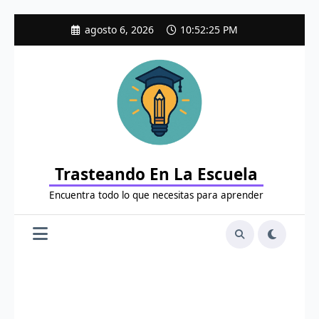
Saltar
agosto 6, 2026
10:52:26 PM
al
contenido
Trasteando En La Escuela
Encuentra todo lo que necesitas para aprender