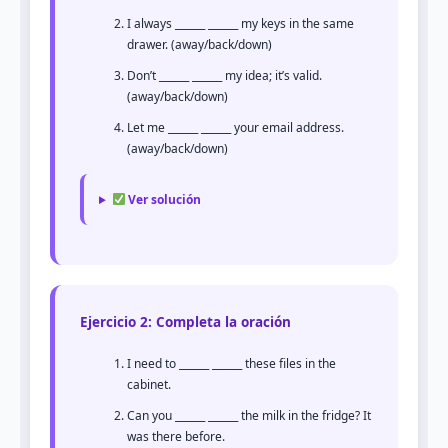
I always ______ ______ my keys in the same
drawer. (away/back/down)
Don’t ______ ______ my idea; it’s valid.
(away/back/down)
Let me ______ ______ your email address.
(away/back/down)
Ver solución
Ejercicio 2: Completa la oración
I need to ______ ______ these files in the
cabinet.
Can you ______ ______ the milk in the fridge? It
was there before.