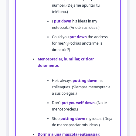
number. (Déjame apuntar tu
teléfono.)
I
put down
his ideas in my
notebook. (Anoté sus ideas.)
Could you
put down
the address
for me? (¿Podrías anotarme la
dirección?)
Menospreciar, humillar, criticar
duramente:
He’s always
putting down
his
colleagues. (Siempre menosprecia
a sus colegas.)
Don’t
put yourself down
. (No te
menosprecies.)
Stop
putting down
my ideas. (Deja
de menospreciar mis ideas.)
Dormir a una mascota (eutanasia):