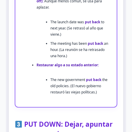
off):
Aunque menos común, se usa para
aplazar.
The launch date was
put back
to
next year. (Se retrasó al año que
viene.)
The meeting has been
put back
an
hour. (La reunión se ha retrasado
una hora.)
Restaurar algo a su estado anterior:
The new government
put back
the
old policies. (El nuevo gobierno
restauró las viejas políticas.)
PUT DOWN: Dejar, apuntar