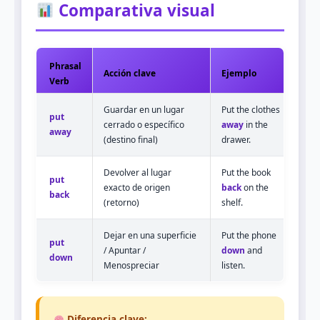
Comparativa visual
Phrasal
Acción clave
Ejemplo
Verb
Guardar en un lugar
Put the clothes
put
cerrado o específico
away
in the
away
(destino final)
drawer.
Devolver al lugar
Put the book
put
exacto de origen
back
on the
back
(retorno)
shelf.
Dejar en una superficie
Put the phone
put
/ Apuntar /
down
and
down
Menospreciar
listen.
Diferencia clave: