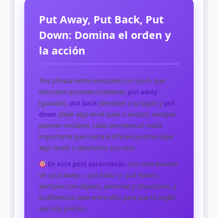
Put Away, Put Back, Put
Down: Domina el orden y
la acción
Tres phrasal verbs esenciales con «put» que
describen acciones cotidianas:
put away
(guardar),
put back
(devolver a su lugar) y
put
down
(dejar algo en el suelo o anotar). Aunque
parecen similares, cada uno tiene un matiz
importante que marca la diferencia entre dejar
algo tirado o devolverlo a su sitio.
En este post aprenderás:
Los usos exactos
de «put away», «put back» y «put down»,
ejemplos con objetos, personas y situaciones, y
la diferencia clave entre ellos para que tu inglés
sea más preciso.