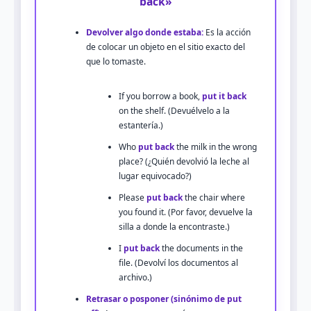
back»
Devolver algo donde estaba:
Es la acción
de colocar un objeto en el sitio exacto del
que lo tomaste.
If you borrow a book,
put it back
on the shelf. (Devuélvelo a la
estantería.)
Who
put back
the milk in the wrong
place? (¿Quién devolvió la leche al
lugar equivocado?)
Please
put back
the chair where
you found it. (Por favor, devuelve la
silla a donde la encontraste.)
I
put back
the documents in the
file. (Devolví los documentos al
archivo.)
Retrasar o posponer (sinónimo de put