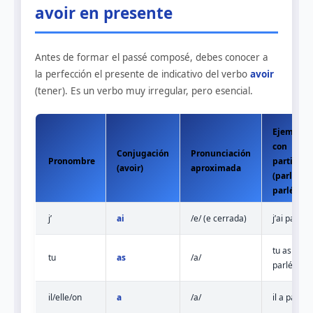
avoir en presente
Antes de formar el passé composé, debes conocer a
la perfección el presente de indicativo del verbo
avoir
(tener). Es un verbo muy irregular, pero esencial.
Ejemplo
con
Conjugación
Pronunciación
Pronombre
participio
(avoir)
aproximada
(parler →
parlé)
j’
ai
/e/ (e cerrada)
j’ai parlé
tu as
tu
as
/a/
parlé
il/elle/on
a
/a/
il a parlé