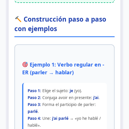
Construcción paso a paso
con ejemplos
Ejemplo 1: Verbo regular en -
ER (parler → hablar)
Paso 1:
Elige el sujeto:
je
(yo).
Paso 2:
Conjuga avoir en presente:
j’ai
.
Paso 3:
Forma el participio de parler:
parlé
.
Paso 4:
Une:
j’ai parlé
→ «yo he hablé /
hablé».