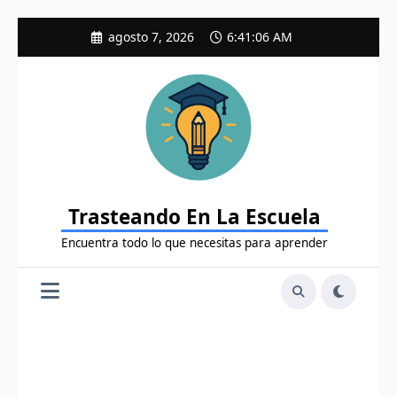
Saltar
agosto 7, 2026
6:41:08 AM
al
contenido
Trasteando En La Escuela
Encuentra todo lo que necesitas para aprender