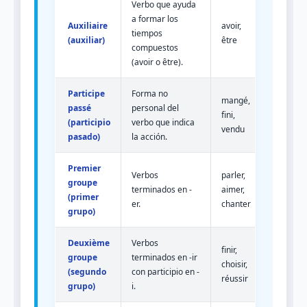
Verbo que ayuda
a formar los
Auxiliaire
avoir,
tiempos
(auxiliar)
être
compuestos
(avoir o être).
Participe
Forma no
mangé,
passé
personal del
fini,
(participio
verbo que indica
vendu
pasado)
la acción.
Premier
Verbos
parler,
groupe
terminados en -
aimer,
(primer
er.
chanter
grupo)
Deuxième
Verbos
finir,
groupe
terminados en -ir
choisir,
(segundo
con participio en -
réussir
grupo)
i.