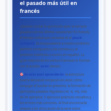
el pasado más útil en
francés
¿Quieres contar lo que hiciste ayer, la semana
pasada o en tus últimas vacaciones? En francés,
el tiempo verbal que necesitas es el
passé
composé
. Es el equivalente a nuestro pretérito
perfecto compuesto («he comido») y al
pretérito indefinido («comí») en español. La
gran mayoría de los verbos franceses lo forman
con el auxiliar
avoir
(tener).
En este post aprenderás:
la estructura
exacta del passé composé con avoir, cómo
conjugar el auxiliar en presente, la formación de
participios pasados regulares (‑er, ‑ir, ‑re), más
de 30 ejemplos, 5 ejercicios prácticos resueltos y
los errores más comunes. Al final encontrarás
enlaces a los otros posts de la serie sobre
verbos