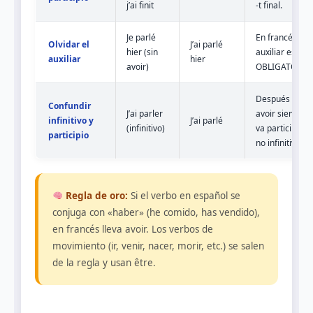
j’ai finit
-t final.
Je parlé
En francés el
Olvidar el
J’ai parlé
hier (sin
auxiliar es
auxiliar
hier
avoir)
OBLIGATORIO.
Después de
Confundir
J’ai parler
avoir siempre
infinitivo y
J’ai parlé
(infinitivo)
va participio,
participio
no infinitivo.
Regla de oro:
Si el verbo en español se
conjuga con «haber» (he comido, has vendido),
en francés lleva avoir. Los verbos de
movimiento (ir, venir, nacer, morir, etc.) se salen
de la regla y usan être.