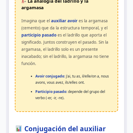
La analogía del ladrillo y la
argamasa
Imagina que el
auxiliar avoir
es la argamasa
(cemento) que da la estructura temporal, y el
participio pasado
es el ladrillo que aporta el
significado. Juntos construyen el pasado. Sin la
argamasa, el ladrillo solo es un presente
inacabado; sin el ladrillo, la argamasa no tiene
función.
Avoir conjugado:
j’ai, tu as, il/elle/on a, nous
avons, vous avez, ils/elles ont.
Participio pasado:
depende del grupo del
verbo (-er, -ir, -re).
Conjugación del auxiliar