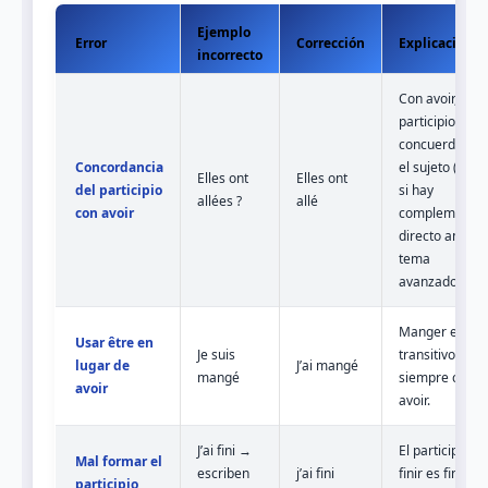
Ejemplo
Error
Corrección
Explicación
incorrecto
Con avoir, el
participio NO
concuerda con
Concordancia
el sujeto (solo
Elles ont
Elles ont
del participio
si hay
allées ?
allé
con avoir
complemento
directo antes,
tema
avanzado).
Manger es
Usar être en
Je suis
transitivo,
lugar de
J’ai mangé
mangé
siempre con
avoir
avoir.
J’ai fini →
El participio de
Mal formar el
escriben
j’ai fini
finir es fini, sin
participio