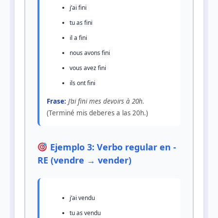
j’ai fini
tu as fini
il a fini
nous avons fini
vous avez fini
ils ont fini
Frase:
J’ai fini mes devoirs à 20h.
(Terminé mis deberes a las 20h.)
Ejemplo 3: Verbo regular en -
RE (vendre → vender)
j’ai vendu
tu as vendu