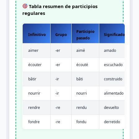
Tabla resumen de participios
regulares
Participio
Infinitivo
Grupo
Significado
pasado
aimer
-er
aimé
amado
écouter
-er
écouté
escuchado
bâtir
-ir
bâti
construido
nourrir
-ir
nourri
alimentado
rendre
-re
rendu
devuelto
fondre
-re
fondu
derretido