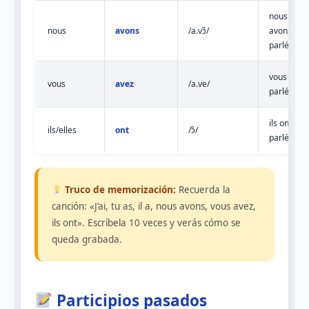
nous
nous
avons
/a.vɔ̃/
avons
parlé
vous avez
vous
avez
/a.ve/
parlé
ils ont
ils/elles
ont
/ɔ̃/
parlé
Truco de memorización:
Recuerda la
canción: «J’ai, tu as, il a, nous avons, vous avez,
ils ont». Escríbela 10 veces y verás cómo se
queda grabada.
Participios pasados