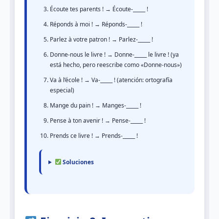
Écoute tes parents ! → Écoute-_____ !
Réponds à moi ! → Réponds-_____ !
Parlez à votre patron ! → Parlez-_____ !
Donne-nous le livre ! → Donne-_____ le livre ! (ya
está hecho, pero reescribe como «Donne-nous»)
Va à l’école ! → Va-_____ ! (atención: ortografía
especial)
Mange du pain ! → Manges-_____ !
Pense à ton avenir ! → Pense-_____ !
Prends ce livre ! → Prends-_____ !
Soluciones