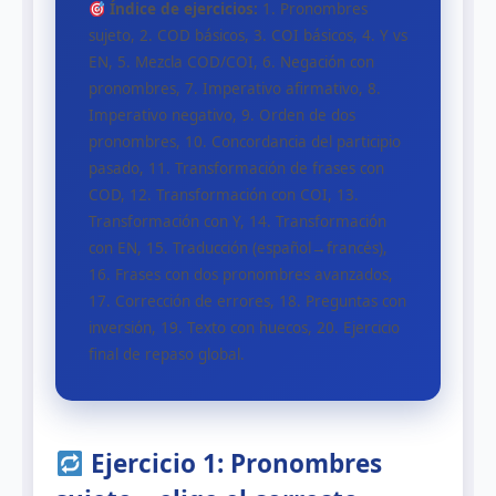
Índice de ejercicios:
1. Pronombres
sujeto, 2. COD básicos, 3. COI básicos, 4. Y vs
EN, 5. Mezcla COD/COI, 6. Negación con
pronombres, 7. Imperativo afirmativo, 8.
Imperativo negativo, 9. Orden de dos
pronombres, 10. Concordancia del participio
pasado, 11. Transformación de frases con
COD, 12. Transformación con COI, 13.
Transformación con Y, 14. Transformación
con EN, 15. Traducción (español→francés),
16. Frases con dos pronombres avanzados,
17. Corrección de errores, 18. Preguntas con
inversión, 19. Texto con huecos, 20. Ejercicio
final de repaso global.
Ejercicio 1: Pronombres