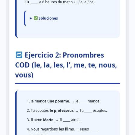
_____ a 8 heures du matin. (il / elle / ce)
Soluciones
Ejercicio 2: Pronombres
COD (le, la, les, l’, me, te, nous,
vous)
Je mange
une pomme
. → Je _____ mange.
Tu écoutes
le professeur
. → Tu _____ écoutes.
Il aime
Marie
. → Il _____ aime.
Nous regardons
les films
. → Nous _____