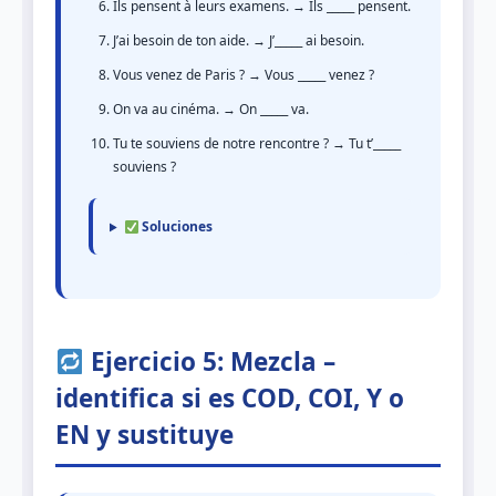
Ils pensent à leurs examens. → Ils _____ pensent.
J’ai besoin de ton aide. → J’_____ ai besoin.
Vous venez de Paris ? → Vous _____ venez ?
On va au cinéma. → On _____ va.
Tu te souviens de notre rencontre ? → Tu t’_____
souviens ?
Soluciones
Ejercicio 5: Mezcla –
identifica si es COD, COI, Y o
EN y sustituye