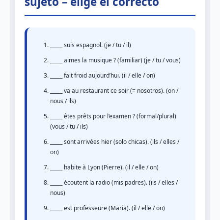
sujeto – elige el correcto
_____ suis espagnol. (je / tu / il)
_____ aimes la musique ? (familiar) (je / tu / vous)
_____ fait froid aujourd’hui. (il / elle / on)
_____ va au restaurant ce soir (= nosotros). (on /
nous / ils)
_____ êtes prêts pour l’examen ? (formal/plural)
(vous / tu / ils)
_____ sont arrivées hier (solo chicas). (ils / elles /
on)
_____ habite à Lyon (Pierre). (il / elle / on)
_____ écoutent la radio (mis padres). (ils / elles /
nous)
_____ est professeure (María). (il / elle / on)