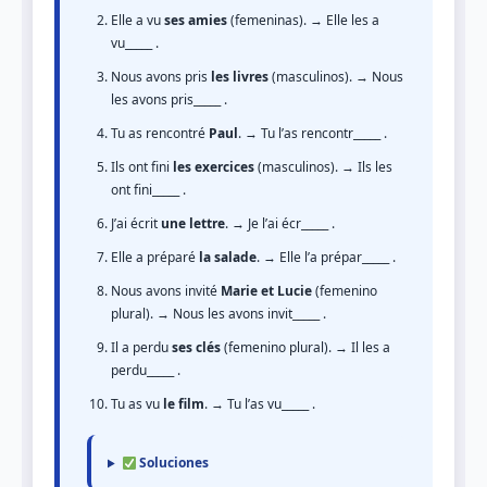
Elle a vu
ses amies
(femeninas). → Elle les a
vu_____ .
Nous avons pris
les livres
(masculinos). → Nous
les avons pris_____ .
Tu as rencontré
Paul
. → Tu l’as rencontr_____ .
Ils ont fini
les exercices
(masculinos). → Ils les
ont fini_____ .
J’ai écrit
une lettre
. → Je l’ai écr_____ .
Elle a préparé
la salade
. → Elle l’a prépar_____ .
Nous avons invité
Marie et Lucie
(femenino
plural). → Nous les avons invit_____ .
Il a perdu
ses clés
(femenino plural). → Il les a
perdu_____ .
Tu as vu
le film
. → Tu l’as vu_____ .
Soluciones