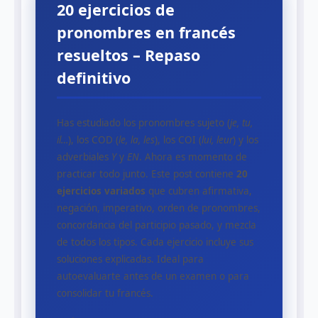
20 ejercicios de
pronombres en francés
resueltos – Repaso
definitivo
Has estudiado los pronombres sujeto (
je, tu,
il…
), los COD (
le, la, les
), los COI (
lui, leur
) y los
adverbiales
Y
y
EN
. Ahora es momento de
practicar todo junto. Este post contiene
20
ejercicios variados
que cubren afirmativa,
negación, imperativo, orden de pronombres,
concordancia del participio pasado, y mezcla
de todos los tipos. Cada ejercicio incluye sus
soluciones explicadas. Ideal para
autoevaluarte antes de un examen o para
consolidar tu francés.