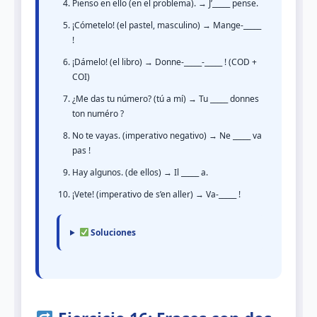
Pienso en ello (en el problema). → J’_____ pense.
¡Cómetelo! (el pastel, masculino) → Mange-_____
!
¡Dámelo! (el libro) → Donne-_____-_____ ! (COD +
COI)
¿Me das tu número? (tú a mí) → Tu _____ donnes
ton numéro ?
No te vayas. (imperativo negativo) → Ne _____ va
pas !
Hay algunos. (de ellos) → Il _____ a.
¡Vete! (imperativo de s’en aller) → Va-_____ !
Soluciones