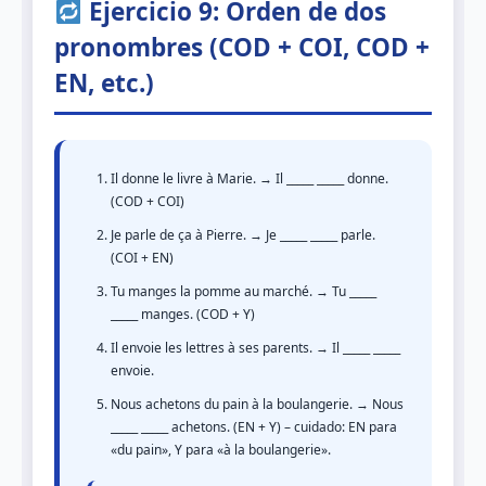
Ejercicio 9: Orden de dos
pronombres (COD + COI, COD +
EN, etc.)
Il donne le livre à Marie. → Il _____ _____ donne.
(COD + COI)
Je parle de ça à Pierre. → Je _____ _____ parle.
(COI + EN)
Tu manges la pomme au marché. → Tu _____
_____ manges. (COD + Y)
Il envoie les lettres à ses parents. → Il _____ _____
envoie.
Nous achetons du pain à la boulangerie. → Nous
_____ _____ achetons. (EN + Y) – cuidado: EN para
«du pain», Y para «à la boulangerie».