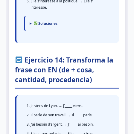
Elle s’intéresse à la politique. → Elle s’_____
intéresse.
Soluciones
Ejercicio 14: Transforma la
frase con EN (de + cosa,
cantidad, procedencia)
Je viens de Lyon. → J’_____ viens.
Il parle de son travail. → Il _____ parle.
J’ai besoin d’argent. → J’_____ ai besoin.
Elle a trois enfants. → Elle _____ a trois.