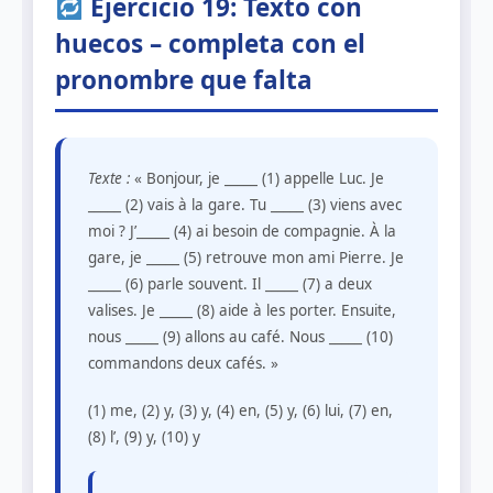
Ejercicio 19: Texto con
huecos – completa con el
pronombre que falta
Texte :
« Bonjour, je _____ (1) appelle Luc. Je
_____ (2) vais à la gare. Tu _____ (3) viens avec
moi ? J’_____ (4) ai besoin de compagnie. À la
gare, je _____ (5) retrouve mon ami Pierre. Je
_____ (6) parle souvent. Il _____ (7) a deux
valises. Je _____ (8) aide à les porter. Ensuite,
nous _____ (9) allons au café. Nous _____ (10)
commandons deux cafés. »
(1) me, (2) y, (3) y, (4) en, (5) y, (6) lui, (7) en,
(8) l’, (9) y, (10) y