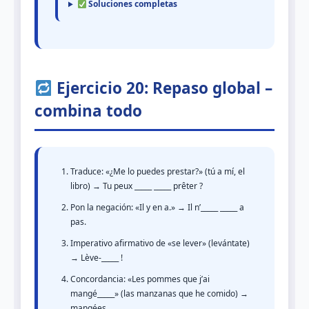
Soluciones completas
Ejercicio 20: Repaso global –
combina todo
Traduce: «¿Me lo puedes prestar?» (tú a mí, el
libro) → Tu peux _____ _____ prêter ?
Pon la negación: «Il y en a.» → Il n’_____ _____ a
pas.
Imperativo afirmativo de «se lever» (levántate)
→ Lève-_____ !
Concordancia: «Les pommes que j’ai
mangé_____» (las manzanas que he comido) →
mangées