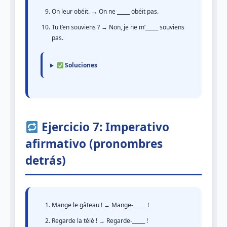
On leur obéit. → On ne _____ obéit pas.
Tu t’en souviens ? → Non, je ne m’_____ souviens
pas.
Soluciones
Ejercicio 7: Imperativo
afirmativo (pronombres
detrás)
Mange le gâteau ! → Mange-_____ !
Regarde la télé ! → Regarde-_____ !