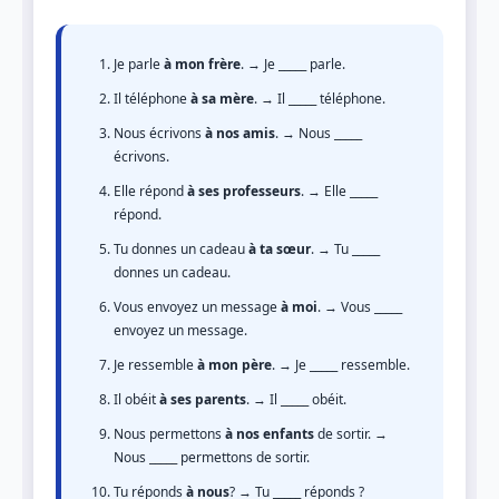
Je parle
à mon frère
. → Je _____ parle.
Il téléphone
à sa mère
. → Il _____ téléphone.
Nous écrivons
à nos amis
. → Nous _____
écrivons.
Elle répond
à ses professeurs
. → Elle _____
répond.
Tu donnes un cadeau
à ta sœur
. → Tu _____
donnes un cadeau.
Vous envoyez un message
à moi
. → Vous _____
envoyez un message.
Je ressemble
à mon père
. → Je _____ ressemble.
Il obéit
à ses parents
. → Il _____ obéit.
Nous permettons
à nos enfants
de sortir. →
Nous _____ permettons de sortir.
Tu réponds
à nous
? → Tu _____ réponds ?