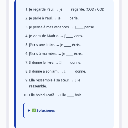
Je regarde Paul. → Je _____ regarde. (COD / COI)
Je parle à Paul. → Je _____ parle.
Je pense à mes vacances. → J’_____ pense.
Je viens de Madrid. → J’_____ viens.
J’écris une lettre. → Je _____ écris.
J’écris à ma mère. → Je _____ écris.
Il donne le livre. → Il _____ donne.
Il donne à son ami. → Il _____ donne.
Elle ressemble à sa sœur. → Elle _____
ressemble.
Elle boit du café. → Elle _____ boit.
Soluciones