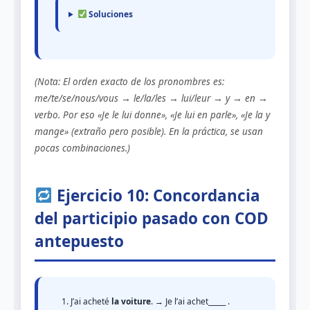
Soluciones
(Nota: El orden exacto de los pronombres es:
me/te/se/nous/vous → le/la/les → lui/leur → y → en →
verbo. Por eso «Je le lui donne», «Je lui en parle», «Je la y
mange» (extraño pero posible). En la práctica, se usan
pocas combinaciones.)
Ejercicio 10: Concordancia
del participio pasado con COD
antepuesto
J’ai acheté
la voiture
. → Je l’ai achet_____ .