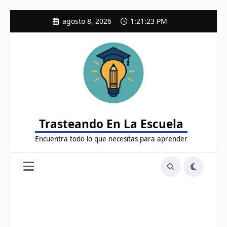
Saltar
agosto 8, 2026
1:21:24 PM
al
contenido
Trasteando En La Escuela
Encuentra todo lo que necesitas para aprender