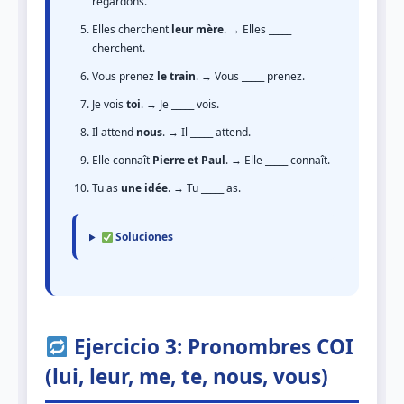
regardons.
Elles cherchent
leur mère
. → Elles _____
cherchent.
Vous prenez
le train
. → Vous _____ prenez.
Je vois
toi
. → Je _____ vois.
Il attend
nous
. → Il _____ attend.
Elle connaît
Pierre et Paul
. → Elle _____ connaît.
Tu as
une idée
. → Tu _____ as.
Soluciones
Ejercicio 3: Pronombres COI
(lui, leur, me, te, nous, vous)