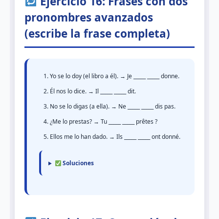
Ejercicio 16: Frases con dos
pronombres avanzados
(escribe la frase completa)
Yo se lo doy (el libro a él). → Je _____ _____ donne.
Él nos lo dice. → Il _____ _____ dit.
No se lo digas (a ella). → Ne _____ _____ dis pas.
¿Me lo prestas? → Tu _____ _____ prêtes ?
Ellos me lo han dado. → Ils _____ _____ ont donné.
Soluciones