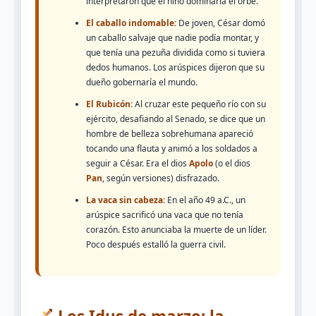
interpretaron que el niño dominaría el orbe.
El caballo indomable:
De joven, César domó
un caballo salvaje que nadie podía montar, y
que tenía una pezuña dividida como si tuviera
dedos humanos. Los arúspices dijeron que su
dueño gobernaría el mundo.
El Rubicón:
Al cruzar este pequeño río con su
ejército, desafiando al Senado, se dice que un
hombre de belleza sobrehumana apareció
tocando una flauta y animó a los soldados a
seguir a César. Era el dios
Apolo
(o el dios
Pan
, según versiones) disfrazado.
La vaca sin cabeza:
En el año 49 a.C., un
arúspice sacrificó una vaca que no tenía
corazón. Esto anunciaba la muerte de un líder.
Poco después estalló la guerra civil.