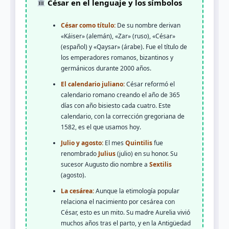
César en el lenguaje y los símbolos
César como título:
De su nombre derivan
«Káiser» (alemán), «Zar» (ruso), «César»
(español) y «Qaysar» (árabe). Fue el título de
los emperadores romanos, bizantinos y
germánicos durante 2000 años.
El calendario juliano:
César reformó el
calendario romano creando el año de 365
días con año bisiesto cada cuatro. Este
calendario, con la corrección gregoriana de
1582, es el que usamos hoy.
Julio y agosto:
El mes
Quintilis
fue
renombrado
Julius
(julio) en su honor. Su
sucesor Augusto dio nombre a
Sextilis
(agosto).
La cesárea:
Aunque la etimología popular
relaciona el nacimiento por cesárea con
César, esto es un mito. Su madre Aurelia vivió
muchos años tras el parto, y en la Antigüedad