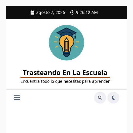
Saltar
agosto 7, 2026
9:26:13 AM
al
contenido
Trasteando En La Escuela
Encuentra todo lo que necesitas para aprender