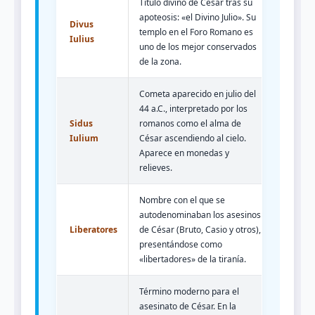
Título divino de César tras su
apoteosis: «el Divino Julio». Su
Divus
templo en el Foro Romano es
Iulius
uno de los mejor conservados
de la zona.
Cometa aparecido en julio del
44 a.C., interpretado por los
Sidus
romanos como el alma de
Iulium
César ascendiendo al cielo.
Aparece en monedas y
relieves.
Nombre con el que se
autodenominaban los asesinos
Liberatores
de César (Bruto, Casio y otros),
presentándose como
«libertadores» de la tiranía.
Término moderno para el
asesinato de César. En la