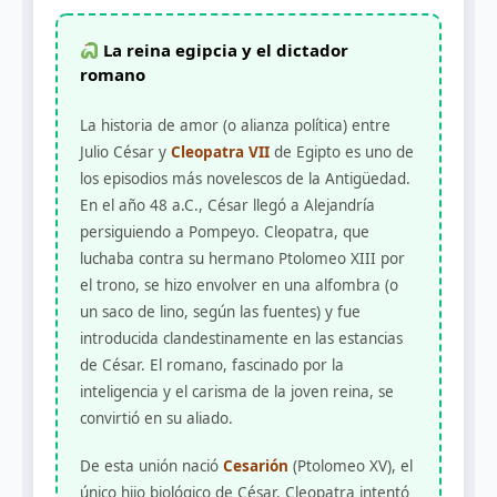
La reina egipcia y el dictador
romano
La historia de amor (o alianza política) entre
Julio César y
Cleopatra VII
de Egipto es uno de
los episodios más novelescos de la Antigüedad.
En el año 48 a.C., César llegó a Alejandría
persiguiendo a Pompeyo. Cleopatra, que
luchaba contra su hermano Ptolomeo XIII por
el trono, se hizo envolver en una alfombra (o
un saco de lino, según las fuentes) y fue
introducida clandestinamente en las estancias
de César. El romano, fascinado por la
inteligencia y el carisma de la joven reina, se
convirtió en su aliado.
De esta unión nació
Cesarión
(Ptolomeo XV), el
único hijo biológico de César. Cleopatra intentó