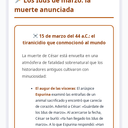
Los Idus de marzo: la
muerte anunciada
15 de marzo del 44 a.C.: el
tiranicidio que conmocionó al mundo
La muerte de César está envuelta en una
atmósfera de fatalidad sobrenatural que los
historiadores antiguos cultivaron con
minuciosidad:
El augur de las vísceras:
El arúspice
Espurina
examinó las entrañas de un
animal sacrificado y encontró que carecía
de corazón. Advirtió a César: «Guárdate de
los Idus de marzo». Al acercarse la fecha,
César se burló: «Ya han llegado los Idus de
marzo». A lo que Espurina respondió: «Han