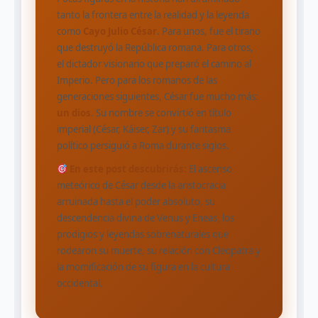
tanto la frontera entre la realidad y la leyenda
como
Cayo Julio César
. Para unos, fue el tirano
que destruyó la República romana. Para otros,
el dictador visionario que preparó el camino al
Imperio. Pero para los romanos de las
generaciones siguientes, César fue mucho más:
un dios
. Su nombre se convirtió en título
imperial (César, Káiser, Zar) y su fantasma
político persiguió a Roma durante siglos.
En este post descubrirás:
El ascenso
meteórico de César desde la aristocracia
arruinada hasta el poder absoluto, su
descendencia divina de Venus y Eneas, los
prodigios y leyendas sobrenaturales que
rodearon su muerte, su relación con Cleopatra y
la momificación de su figura en la cultura
occidental.