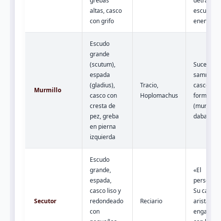
grebas
detrás del
altas, casco
escudo
con grifo
enemigo.
Escudo
grande
(scutum),
Sucesor d
espada
samnita. E
(gladius),
Tracio,
casco con
Murmillo
casco con
Hoplomachus
forma de 
cresta de
(murmillo)
pez, greba
daba nom
en pierna
izquierda
Escudo
grande,
«El
espada,
perseguid
casco liso y
Su casco 
Secutor
redondeado
Reciario
aristas ev
con
enganche