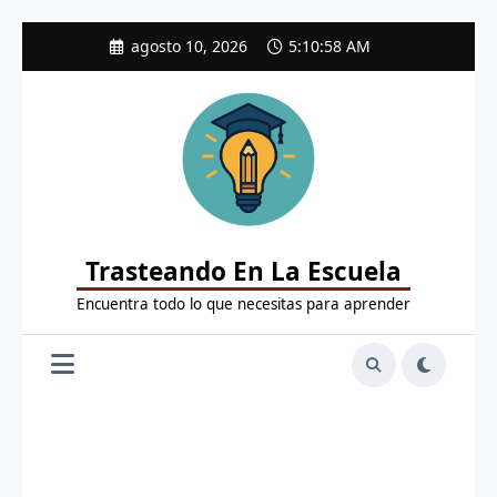
Saltar
agosto 10, 2026
5:10:59 AM
al
contenido
Trasteando En La Escuela
Encuentra todo lo que necesitas para aprender