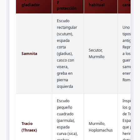
y
gladiador
habitual
caracterí
protección
Escudo
rectangular
Uno de lo
(scutum),
tipos más
espada
antiguos.
corta
Represen
Secutor,
Samnita
(gladius),
a los
Murmillo
casco con
guerreros
visera,
samnitas,
greba en
enemigos
pierna
Roma.
izquierda
Escudo
Inspirado
pequeño
los guerr
cuadrado
de Tracia.
(parmula),
Espada c
Tracio
Murmillo,
espada
que podía
(Thraex)
Hoplomachus
curva (sica),
herir por