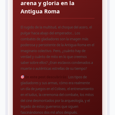
arena y gloria en la
Antigua Roma
El rugido de la multitud, el choque del acero, el
pulgar hacia abajo del emperador… Los
combates de gladiadores son la imagen más
poderosa y persistente de la Antigua Roma en el
imaginario colectivo. Pero, ¿cuánto hay de
verdad y cuánto de mito en lo que creemos
saber sobre ellos? ¿Eran esclavos condenados a
muerte o auténticas estrellas de su tiempo?
En este post descubrirás:
Los tipos de
gladiadores y sus armas, cómo era realmente
un día de juegos en el Coliseo, el entrenamiento
en el ludus, la ceremonia del combate, los mitos
del cine desmontados por la arqueología, y el
legado de estos guerreros que siguen
fascinándonos dos mil años después.