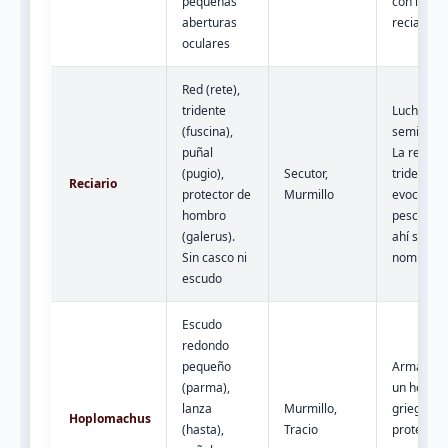
pequeñas
con la red
aberturas
reciario.
oculares
Red (rete),
tridente
Luchaba
(fuscina),
semidesn
puñal
La red y e
(pugio),
Secutor,
tridente
Reciario
protector de
Murmillo
evocaban
hombro
pescador 
(galerus).
ahí su
Sin casco ni
nombre).
escudo
Escudo
redondo
pequeño
Armado 
(parma),
un hoplita
lanza
Murmillo,
griego. M
Hoplomachus
(hasta),
Tracio
protegido