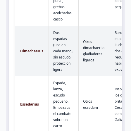
puñal,
con escu
grebas
pequeño.
acolchadas,
casco
Dos
Raro y
espadas
espectacu
Otros
(una en
Luchar co
dimachaeri o
Dimachaerus
cada mano),
dos arma
gladiadores
sin escudo,
requería 
ligeros
protección
habilidad
ligera
extraordin
Espada,
lanza,
Inspirado
escudo
los guerr
pequeño.
Otros
británico
Essedarius
Empezaba
essedarii
César
el combate
combatió 
sobre un
Galia.
carro