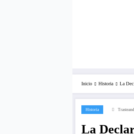
Inicio
Historia
La Decl
Historia
Trastean
La Declar