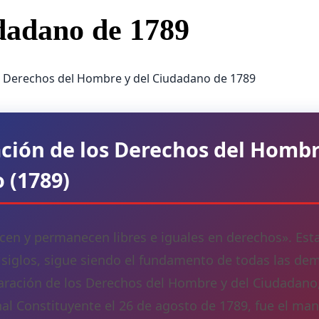
dadano de 1789
ción de los Derechos del Hombr
 (1789)
en y permanecen libres e iguales en derechos». Esta 
siglos, sigue siendo el fundamento de todas las de
laración de los Derechos del Hombre y del Ciudadano
l Constituyente el 26 de agosto de 1789, fue el mani