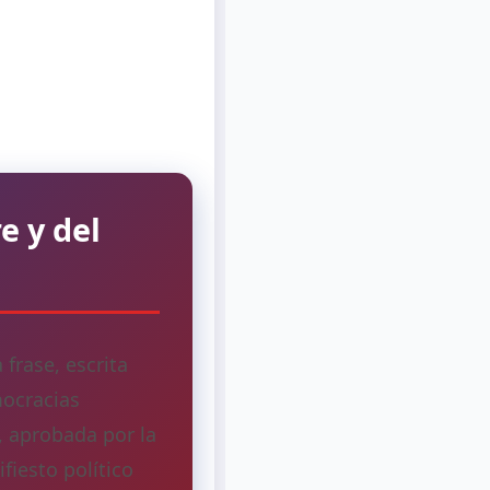
e y del
frase, escrita
mocracias
, aprobada por la
fiesto político