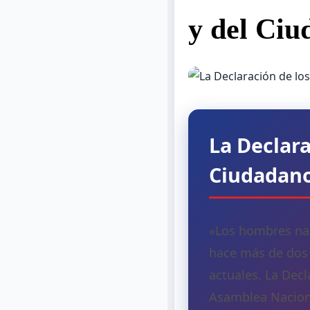
y del Ciu
La Declara
Ciudadano
«Los hombres nac
hace más de dos 
actuales. La Dec
Asamblea Naciona