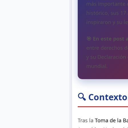
más importante d
histórico, sus 17
inspiraron y su 
🎯 En este post 
entre derechos d
y su Declaración 
mundial.
🔍 Contexto
Tras la
Toma de la Bas