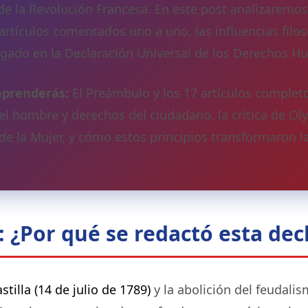
e la Revolución Francesa. En este post analizaremos
 artículos comentados uno a uno, las influencias filos
legado en la Declaración Universal de los Derechos 
aprenderás:
El Preámbulo y los 17 artículos completos
el hombre y derechos del ciudadano, la crítica de 
de la Mujer, y cómo estos principios transformaron la
: ¿Por qué se redactó esta dec
tilla (14 de julio de 1789)
y la abolición del feudalis