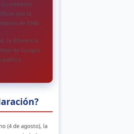
 su contexto
óficas que la
Humanos de 1948.
, la diferencia
Olympe de Gouges
 política
laración?
mo (4 de agosto), la