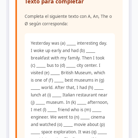
Texto para completar
Completa el siguiente texto con A, An, The o
Ø según corresponda:
Yesterday was (a) _____ interesting day.
I woke up early and had (b) _____
breakfast with my family. Then I took
(c) _____ bus to (d) _____ city center. I
visited (e) _____ British Museum, which
is one of (f) _____ best museums in (g)
_____ world. After that, I had (h) _____
lunch at (i) _____ Italian restaurant near
(j) _____ museum. In (k) _____ afternoon,
I met (l) _____ friend who is (m) _____
engineer. We went to (n) _____ cinema
and watched (o) _____ movie about (p)
_____ space exploration. It was (q) _____