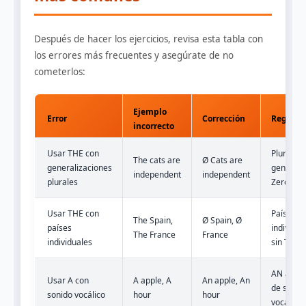
Después de hacer los ejercicios, revisa esta tabla con
los errores más frecuentes y asegúrate de no
cometerlos:
Ejemplo
Error
Corrección
Regla
incorrecto
Usar THE con
Plural
The cats are
Ø Cats are
generalizaciones
genérico
independent
independent
plurales
Zero Arti
Usar THE con
Países
The Spain,
Ø Spain, Ø
países
individua
The France
France
individuales
sin THE
AN antes
Usar A con
A apple, A
An apple, An
de sonid
sonido vocálico
hour
hour
vocal