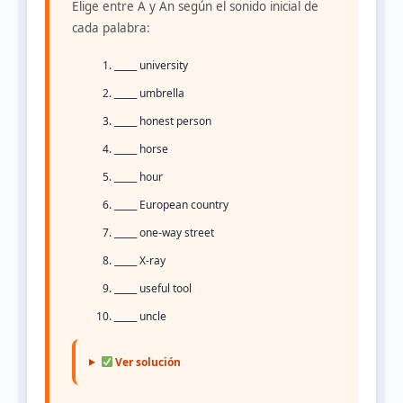
Elige entre A y An según el sonido inicial de
cada palabra:
_____ university
_____ umbrella
_____ honest person
_____ horse
_____ hour
_____ European country
_____ one-way street
_____ X-ray
_____ useful tool
_____ uncle
Ver solución