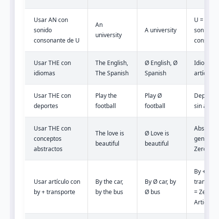
Usar AN con
U = /ju/ e
An
sonido
A university
sonido
university
consonante de U
consona
Usar THE con
The English,
Ø English, Ø
Idiomas 
idiomas
The Spanish
Spanish
artículo
Usar THE con
Play the
Play Ø
Deporte
deportes
football
football
sin artícu
Usar THE con
Abstract
The love is
Ø Love is
conceptos
generale
beautiful
beautiful
abstractos
Zero Arti
By +
Usar artículo con
By the car,
By Ø car, by
transpor
by + transporte
by the bus
Ø bus
= Zero
Article