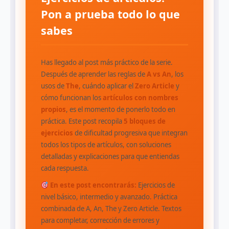
Pon a prueba todo lo que
sabes
Has llegado al post más práctico de la serie.
Después de aprender las reglas de
A vs An
, los
usos de
The
, cuándo aplicar el
Zero Article
y
cómo funcionan los
artículos con nombres
propios
, es el momento de ponerlo todo en
práctica. Este post recopila
5 bloques de
ejercicios
de dificultad progresiva que integran
todos los tipos de artículos, con soluciones
detalladas y explicaciones para que entiendas
cada respuesta.
En este post encontrarás:
Ejercicios de
nivel básico, intermedio y avanzado. Práctica
combinada de A, An, The y Zero Article. Textos
para completar, corrección de errores y