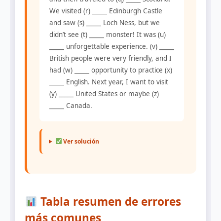
We visited (r) _____ Edinburgh Castle
and saw (s) _____ Loch Ness, but we
didn’t see (t) _____ monster! It was (u)
_____ unforgettable experience. (v) _____
British people were very friendly, and I
had (w) _____ opportunity to practice (x)
_____ English. Next year, I want to visit
(y) _____ United States or maybe (z)
_____ Canada.
Ver solución
Tabla resumen de errores
más comunes