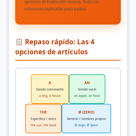
ejercicios de traducción inversa. Todo con
soluciones explicadas paso a paso.
Repaso rápido: Las 4
opciones de artículos
A
AN
Sonido consonante
Sonido vocal
a dog, a house
an apple, an hour
THE
Ø (ZERO)
Específico / único
General / nombres propios
the sun, the book
Ø dogs, Ø Spain