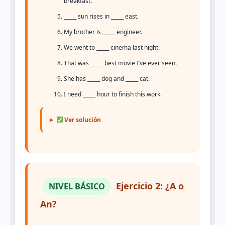
breakfast.
_____ sun rises in _____ east.
My brother is _____ engineer.
We went to _____ cinema last night.
That was _____ best movie I’ve ever seen.
She has _____ dog and _____ cat.
I need _____ hour to finish this work.
Ver solución
Ejercicio 2: ¿A o
NIVEL BÁSICO
An?