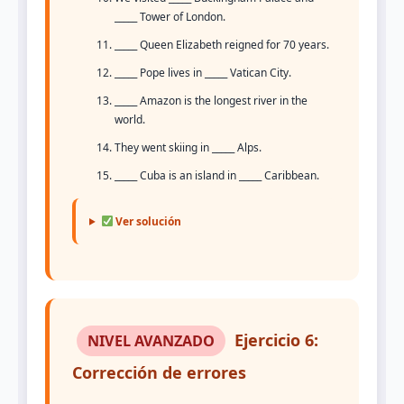
_____ Tower of London.
_____ Queen Elizabeth reigned for 70 years.
_____ Pope lives in _____ Vatican City.
_____ Amazon is the longest river in the
world.
They went skiing in _____ Alps.
_____ Cuba is an island in _____ Caribbean.
Ver solución
Ejercicio 6:
NIVEL AVANZADO
Corrección de errores