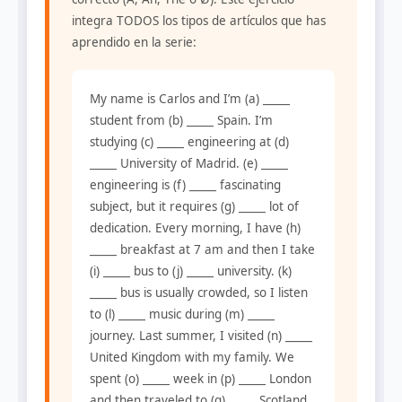
integra TODOS los tipos de artículos que has
aprendido en la serie:
My name is Carlos and I’m (a) _____
student from (b) _____ Spain. I’m
studying (c) _____ engineering at (d)
_____ University of Madrid. (e) _____
engineering is (f) _____ fascinating
subject, but it requires (g) _____ lot of
dedication. Every morning, I have (h)
_____ breakfast at 7 am and then I take
(i) _____ bus to (j) _____ university. (k)
_____ bus is usually crowded, so I listen
to (l) _____ music during (m) _____
journey. Last summer, I visited (n) _____
United Kingdom with my family. We
spent (o) _____ week in (p) _____ London
and then traveled to (q) _____ Scotland.