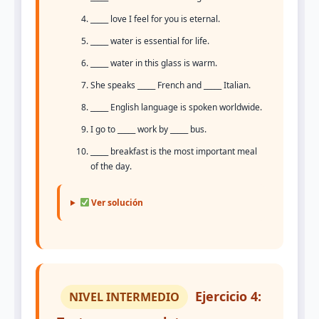
_____ love I feel for you is eternal.
_____ water is essential for life.
_____ water in this glass is warm.
She speaks _____ French and _____ Italian.
_____ English language is spoken worldwide.
I go to _____ work by _____ bus.
_____ breakfast is the most important meal
of the day.
Ver solución
Ejercicio 4:
NIVEL INTERMEDIO