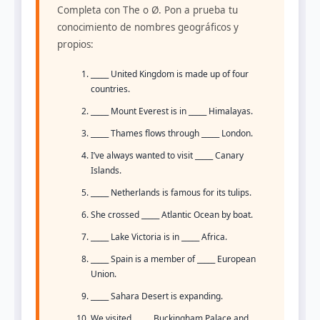
Completa con The o Ø. Pon a prueba tu
conocimiento de nombres geográficos y
propios:
_____ United Kingdom is made up of four
countries.
_____ Mount Everest is in _____ Himalayas.
_____ Thames flows through _____ London.
I’ve always wanted to visit _____ Canary
Islands.
_____ Netherlands is famous for its tulips.
She crossed _____ Atlantic Ocean by boat.
_____ Lake Victoria is in _____ Africa.
_____ Spain is a member of _____ European
Union.
_____ Sahara Desert is expanding.
We visited _____ Buckingham Palace and