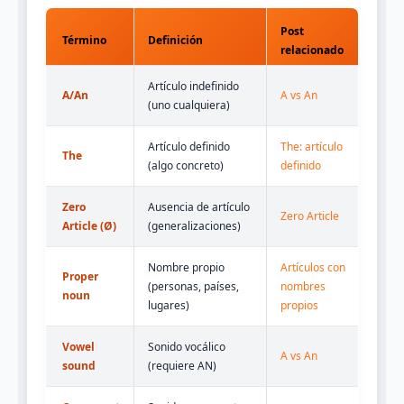
Post
Término
Definición
relacionado
Artículo indefinido
A/An
A vs An
(uno cualquiera)
Artículo definido
The: artículo
The
(algo concreto)
definido
Zero
Ausencia de artículo
Zero Article
Article (Ø)
(generalizaciones)
Nombre propio
Artículos con
Proper
(personas, países,
nombres
noun
lugares)
propios
Vowel
Sonido vocálico
A vs An
sound
(requiere AN)