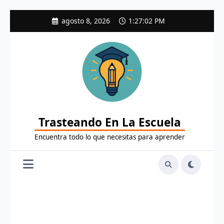
Saltar
agosto 8, 2026
1:27:03 PM
al
contenido
Trasteando En La Escuela
Encuentra todo lo que necesitas para aprender