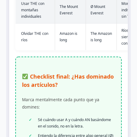
Usar THE con
Montaña
The Mount
Ø Mount
montañas
individua
Everest
Everest
individuales
sin THE
Ríos
Olvidar THE con
Amazon is
The Amazon
siempre
ríos
long
is long
con THE
Checklist final: ¿Has dominado
los artículos?
Marca mentalmente cada punto que ya
domines:
Sé cuándo usar A y cuándo AN basándome
en el sonido, no en la letra.
Entiendo la diferencia entre algo general (Ø)