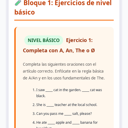
Bloque 1: Ejercicios de nivel
básico
Ejercicio 1:
NIVEL BÁSICO
Completa con A, An, The o Ø
Completa las siguientes oraciones con el
artículo correcto. Enfócate en la regla básica
de A/An y en los usos fundamentales de The.
I saw _____ cat in the garden. _____ cat was
black.
She is _____ teacher at the local school.
Can you pass me _____ salt, please?
He ate _____ apple and _____ banana for