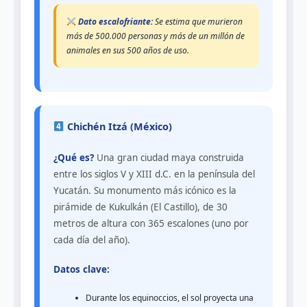
Dato escalofriante:
Se estima que murieron
más de 500.000 personas y más de un millón de
animales en sus 500 años de uso.
Chichén Itzá (México)
¿Qué es?
Una gran ciudad maya construida
entre los siglos V y XIII d.C. en la península del
Yucatán. Su monumento más icónico es la
pirámide de Kukulkán (El Castillo), de 30
metros de altura con 365 escalones (uno por
cada día del año).
Datos clave:
Durante los equinoccios, el sol proyecta una