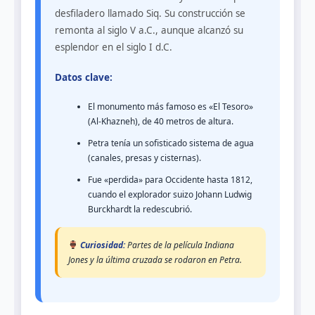
desfiladero llamado Siq. Su construcción se
remonta al siglo V a.C., aunque alcanzó su
esplendor en el siglo I d.C.
Datos clave:
El monumento más famoso es «El Tesoro»
(Al-Khazneh), de 40 metros de altura.
Petra tenía un sofisticado sistema de agua
(canales, presas y cisternas).
Fue «perdida» para Occidente hasta 1812,
cuando el explorador suizo Johann Ludwig
Burckhardt la redescubrió.
Curiosidad:
Partes de la película
Indiana
Jones y la última cruzada
se rodaron en Petra.