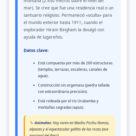
montaña (2.430 metros sobre el nivel del
mar). Se cree que fue una residencia real o un
santuario religioso. Permaneció «oculta» para
el mundo exterior hasta 1911, cuando el
explorador Hiram Bingham la divulgó con
ayuda de lugareños.
Datos clave:
Está compuesta por más de 200 estructuras
(templos, terrazas, escaleras, canales de
agua).
Construcción sin argamasa (piedra tallada
con extraordinaria precisión).
Está rodeada por el río Urubamba y
montañas sagradas (apus).
Animales:
Hoy viven en Machu Picchu llamas,
alpacas y el espectacular gallito de las rocas (ave
nacional del Perú).