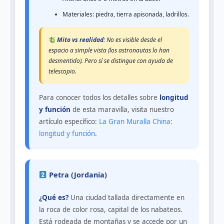
Materiales: piedra, tierra apisonada, ladrillos.
Mito vs realidad:
No es visible desde el
espacio a simple vista (los astronautas lo han
desmentido). Pero sí se distingue con ayuda de
telescopio.
Para conocer todos los detalles sobre
longitud
y función
de esta maravilla, visita nuestro
artículo específico:
La Gran Muralla China:
longitud y función
.
Petra (Jordania)
¿Qué es?
Una ciudad tallada directamente en
la roca de color rosa, capital de los nabateos.
Está rodeada de montañas y se accede por un