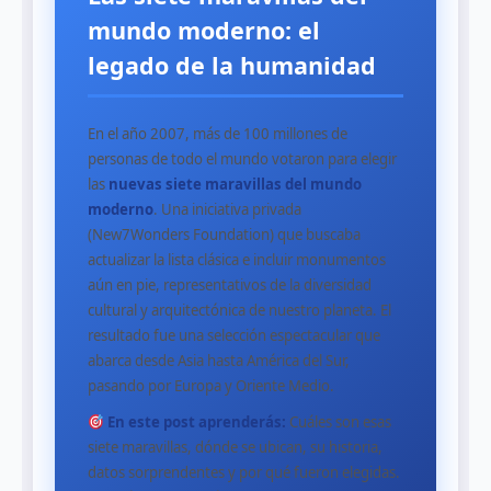
mundo moderno: el
legado de la humanidad
En el año 2007, más de 100 millones de
personas de todo el mundo votaron para elegir
las
nuevas siete maravillas del mundo
moderno
. Una iniciativa privada
(New7Wonders Foundation) que buscaba
actualizar la lista clásica e incluir monumentos
aún en pie, representativos de la diversidad
cultural y arquitectónica de nuestro planeta. El
resultado fue una selección espectacular que
abarca desde Asia hasta América del Sur,
pasando por Europa y Oriente Medio.
En este post aprenderás:
Cuáles son esas
siete maravillas, dónde se ubican, su historia,
datos sorprendentes y por qué fueron elegidas.