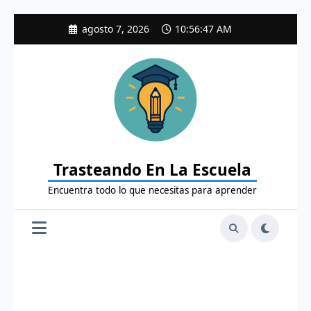
Saltar
agosto 7, 2026
10:56:48 AM
al
contenido
Trasteando En La Escuela
Encuentra todo lo que necesitas para aprender