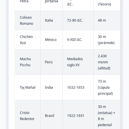
Petra
Jordania
1,
d.C.
(Tesoro)
Coliseo
Italia
72-80 d.C.
48 m
7,
Romano
Chichén
30 m
México
V-XIII d.C.
2,
Itzá
(pirámide)
2.430
Machu
Mediados
1,
Perú
msnm
Picchu
siglo XV
(lí
(altitud)
73 m
Taj Mahal
India
1632-1653
(cúpula
7-
principal)
30 m
Cristo
(estatua) +
Brasil
1922-1931
2 
Redentor
8 m
pedestal