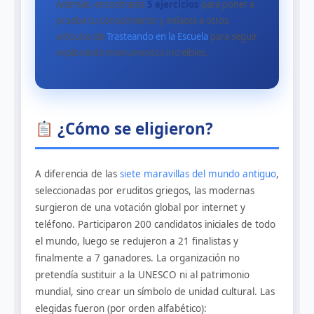
Además, encontrarás
5 ejercicios
para poner a
prueba tu conocimiento y enlaces a otros
artículos de
Trasteando en la Escuela
para seguir
explorando monumentos increíbles.
¿Cómo se eligieron?
A diferencia de las
siete maravillas del mundo antiguo
,
seleccionadas por eruditos griegos, las modernas
surgieron de una votación global por internet y
teléfono. Participaron 200 candidatos iniciales de todo
el mundo, luego se redujeron a 21 finalistas y
finalmente a 7 ganadores. La organización no
pretendía sustituir a la UNESCO ni al patrimonio
mundial, sino crear un símbolo de unidad cultural. Las
elegidas fueron (por orden alfabético):