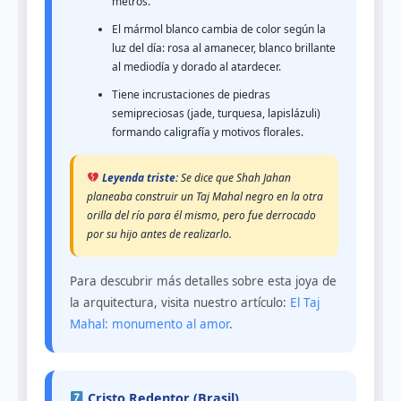
metros.
El mármol blanco cambia de color según la
luz del día: rosa al amanecer, blanco brillante
al mediodía y dorado al atardecer.
Tiene incrustaciones de piedras
semipreciosas (jade, turquesa, lapislázuli)
formando caligrafía y motivos florales.
Leyenda triste:
Se dice que Shah Jahan
planeaba construir un Taj Mahal negro en la otra
orilla del río para él mismo, pero fue derrocado
por su hijo antes de realizarlo.
Para descubrir más detalles sobre esta joya de
la arquitectura, visita nuestro artículo:
El Taj
Mahal: monumento al amor
.
Cristo Redentor (Brasil)