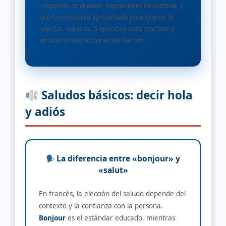
m’appelle, enchanté), expresiones de cortesía, y
la pronunciación aproximada para que no te
pierdas. Además, 5 ejercicios para practicar y
enlaces a más lecciones de francés.
Saludos básicos: decir hola
y adiós
La diferencia entre «bonjour» y
«salut»
En francés, la elección del saludo depende del
contexto y la confianza con la persona.
Bonjour
es el estándar educado, mientras