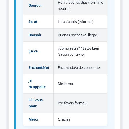
Hola / buenos días (formal o
Bonjour
neutral)
Salut
Hola / adiós (informal)
Bonsoir
Buenas noches (al llegar)
¿Cómo estás? / Estoy bien
Ça va
(según contexto)
Enchanté(e)
Encantado/a de conocerte
Je
Me llamo
m’appelle
S’il vous
Por favor (formal)
plaît
Merci
Gracias