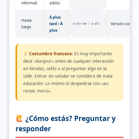
informal)
adiós)
À plus
Hasta
tard
/
À
Versión corta: A
a plu tar / a plu
luego
plus
Costumbre francesa:
Es muy importante
decir «bonjour» antes de cualquier interacción
en tiendas, cafés o al preguntar algo en la
calle. Entrar sin saludar se considera de mala
educación. Lo mismo al despedirse con «au
revoir, merci».
¿Cómo estás? Preguntar y
responder