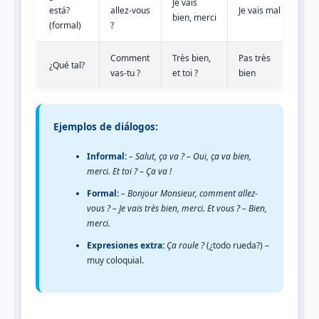
Je vais
está?
allez-vous
Je vais mal
bien, merci
(formal)
?
Comment
Très bien,
Pas très
¿Qué tal?
vas-tu ?
et toi ?
bien
Ejemplos de diálogos:
Informal:
– Salut, ça va ? – Oui, ça va bien,
merci. Et toi ? – Ça va !
Formal:
– Bonjour Monsieur, comment allez-
vous ? – Je vais très bien, merci. Et vous ? – Bien,
merci.
Expresiones extra:
Ça roule ?
(¿todo rueda?) –
muy coloquial.