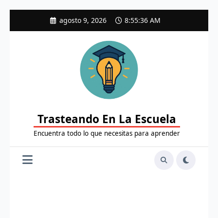
Saltar
agosto 9, 2026
8:55:37 AM
al
contenido
Trasteando En La Escuela
Encuentra todo lo que necesitas para aprender