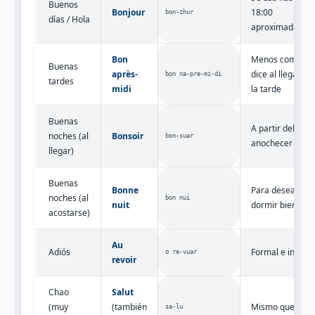
Buenos
Bonjour
18:00
bon‑zhur
días / Hola
aproximadamen
Bon
Menos común; 
Buenas
après-
dice al llegar po
bon na‑pre‑mi‑di
tardes
midi
la tarde
Buenas
A partir del
noches (al
Bonsoir
bon‑suar
anochecer
llegar)
Buenas
Bonne
Para desear
noches (al
bon nui
nuit
dormir bien
acostarse)
Au
Adiós
Formal e inform
o re‑vuar
revoir
Chao
Salut
(muy
(también
Mismo que hola
sa‑lu