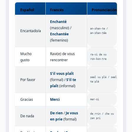
Español
Francés
Pronunciación
Enchanté
(masculino) /
an‑shan‑te /
Encantado/a
Enchantée
an‑shan‑tée
(femenino)
Mucho
Ravi(e) de vous
ra‑vi de vu
gusto
rencontrer
ron‑kon‑tre
S’il vous plaît
seel vu plé / seel
Por favor
(formal) /
S’il te
te plé
plaît
(informal)
Gracias
Merci
mer‑si
De rien
/
Je vous
de rrin / zhe vu
De nada
en prie
(formal)
zan pri