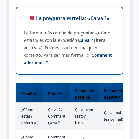
La pregunta estrella: «Ça va ?»
La forma más común de preguntar «¿cómo
estás?» es con la expresión
Ça va ?
(literal
«eso va»). Puedes usarla en cualquier
contexto. Para ser más formal, di
Comment
allez-vous ?
Respuesta
Respuesta
Español
Francés
positiva
negativa
¿Cómo
Ça va ? /
Ça va bien
Ça va mal
estás?
Comment
(estoy
(estoy mal)
(informal)
ça va ?
bien)
¿Cómo
Comment