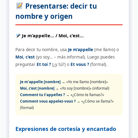
Presentarse: decir tu
nombre y origen
Je m’appelle… / Moi, c’est…
Para decir tu nombre, usa
Je m’appelle
(me llamo) o
Moi, c’est
(yo soy… – más informal). Luego puedes
preguntar
Et toi ?
(¿y tú?) o
Et vous ?
(formal).
Je m’appelle [nombre]
→ «Yo me llamo [nombre]»
Moi, c’est [nombre]
→ «Yo soy [nombre]» (informal)
Comment tu t’appelles ?
→ «¿Cómo te llamas?»
Comment vous appelez-vous ?
→ «¿Cómo se llama?»
(formal)
Expresiones de cortesía y encantado