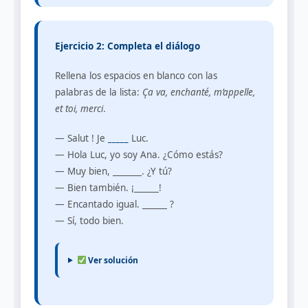
Ejercicio 2: Completa el diálogo
Rellena los espacios en blanco con las
palabras de la lista:
Ça va, enchanté, m’appelle,
et toi, merci
.
— Salut ! Je
_____
Luc.
— Hola Luc, yo soy Ana. ¿Cómo estás?
— Muy bien, _______. ¿Y tú?
— Bien también. ¡______!
— Encantado igual. ______ ?
— Sí, todo bien.
Ver solución