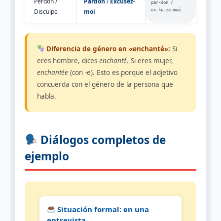
Perdón /
Pardon
/
Excusez-
par‑don /
Disculpe
moi
ex‑ku‑ze‑muá
Diferencia de género en «enchanté»:
Si
eres hombre, dices
enchanté
. Si eres mujer,
enchantée
(con -e). Esto es porque el adjetivo
concuerda con el género de la persona que
habla.
Diálogos completos de
ejemplo
Situación formal: en una
entrevista