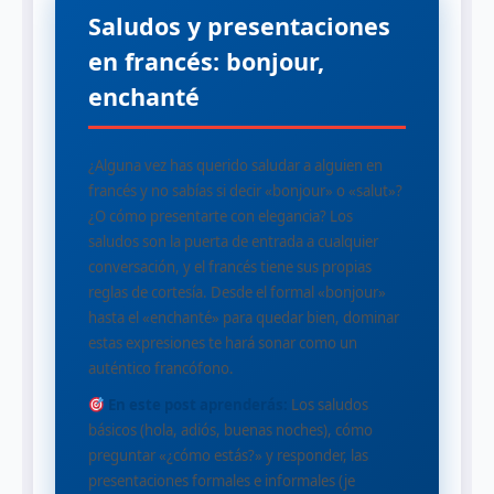
Saludos y presentaciones
en francés: bonjour,
enchanté
¿Alguna vez has querido saludar a alguien en
francés y no sabías si decir «bonjour» o «salut»?
¿O cómo presentarte con elegancia? Los
saludos son la puerta de entrada a cualquier
conversación, y el francés tiene sus propias
reglas de cortesía. Desde el formal «bonjour»
hasta el «enchanté» para quedar bien, dominar
estas expresiones te hará sonar como un
auténtico francófono.
En este post aprenderás:
Los saludos
básicos (hola, adiós, buenas noches), cómo
preguntar «¿cómo estás?» y responder, las
presentaciones formales e informales (je