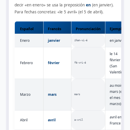
decir «en enero» se usa la preposición
en
(en janvier).
Para fechas concretas: «le 5 avril» (el 5 de abril).
Español
Francés
Pronunciación
Ejemplo
Enero
janvier
en janvier
zhan‑vi‑é
le 14
février
Febrero
février
fé‑vri‑é
(San
Valentín)
au mois de
mars (en
Marzo
mars
mars
el mes de
marzo)
avril en
Abril
avril
a‑vril
France