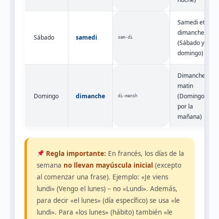
Samedi et
dimanche
Sábado
samedi
sam‑di
(Sábado y
domingo)
Dimanche
matin
Domingo
dimanche
(Domingo
di‑mansh
por la
mañana)
Regla importante:
En francés, los días de la
semana
no llevan mayúscula inicial
(excepto
al comenzar una frase). Ejemplo: «Je viens
lundi» (Vengo el lunes) – no «Lundi». Además,
para decir «el lunes» (día específico) se usa «le
lundi». Para «los lunes» (hábito) también «le