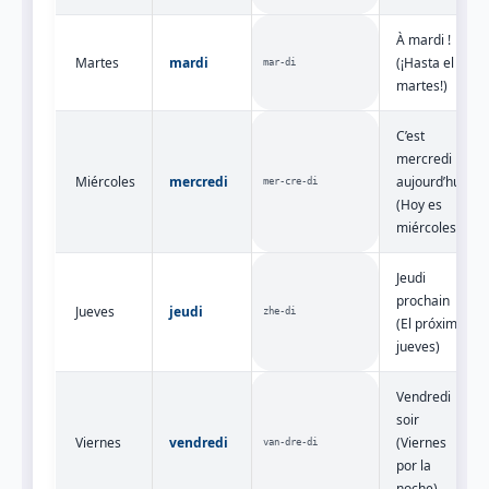
À mardi !
Martes
mardi
(¡Hasta el
mar‑di
martes!)
C’est
mercredi
Miércoles
mercredi
aujourd’hui.
mer‑cre‑di
(Hoy es
miércoles)
Jeudi
prochain
Jueves
jeudi
zhe‑di
(El próximo
jueves)
Vendredi
soir
Viernes
vendredi
(Viernes
van‑dre‑di
por la
noche)