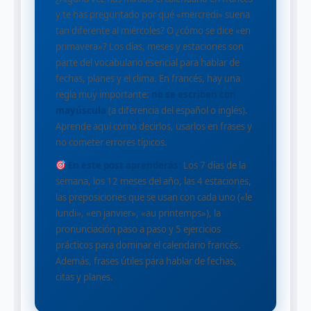
y te has preguntado por qué «mercredi» suena
tan diferente al miércoles? O ¿cómo se dice «en
primavera»? Los días, meses y estaciones son
parte del vocabulario esencial para hablar de
fechas, planes y el clima. En francés, hay una
regla muy importante:
no se escriben con
mayúscula
(a diferencia del español o inglés).
Aprende aquí cómo decirlos, usarlos en frases y
no cometer errores típicos.
En este post aprenderás:
Los 7 días de la
semana, los 12 meses del año, las 4 estaciones,
las preposiciones que se usan con cada uno («le
lundi», «en janvier», «au printemps»), la
pronunciación paso a paso y 5 ejercicios
prácticos para dominar el calendario francés.
Además, frases útiles para hablar de fechas,
citas y planes.