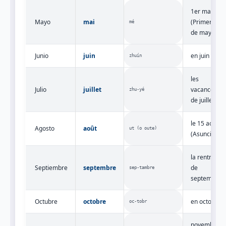
1er mai
Mayo
mai
(Primero
mé
de mayo)
Junio
juin
en juin
zhuín
les
Julio
juillet
vacances
zhu‑yé
de juillet
le 15 août
Agosto
août
ut (o oute)
(Asunción)
la rentrée
Septiembre
septembre
de
sep‑tambre
septembre
Octubre
octobre
en octobre
oc‑tobr
novembre,