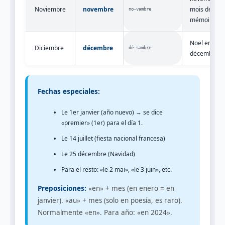
Noviembre
novembre
mois de la
no‑vambre
mémoire
Noël en
Diciembre
décembre
dé‑sambre
décembre
Fechas especiales:
Le 1er janvier (año nuevo) → se dice
«premier» (1er) para el día 1.
Le 14 juillet (fiesta nacional francesa)
Le 25 décembre (Navidad)
Para el resto: «le 2 mai», «le 3 juin», etc.
Preposiciones:
«en» + mes (en enero = en
janvier). «au» + mes (solo en poesía, es raro).
Normalmente «en». Para año: «en 2024».