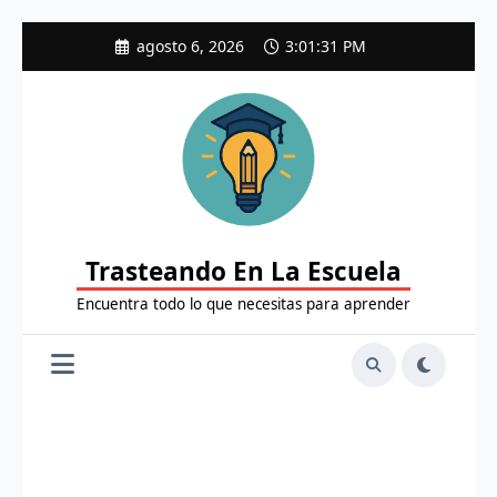
Saltar
agosto 6, 2026
3:01:32 PM
al
contenido
Trasteando En La Escuela
Encuentra todo lo que necesitas para aprender