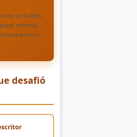
a vida en la Ruta
 (papel moneda,
ios para poner a
ue desafió
scritor