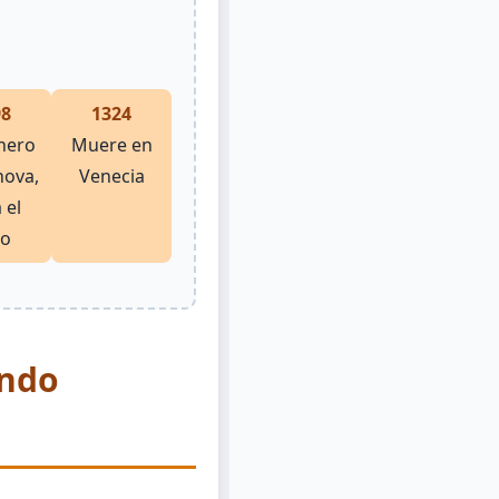
98
1324
nero
Muere en
nova,
Venecia
 el
ro
undo