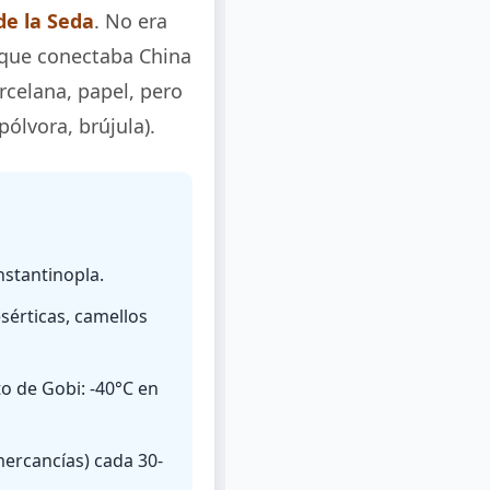
de la Seda
. No era
que conectaba China
rcelana, papel, pero
ólvora, brújula).
nstantinopla.
érticas, camellos
o de Gobi: -40°C en
mercancías) cada 30-