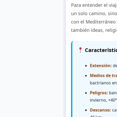
Para entender el vi
un solo camino, sin
con el Mediterráneo 
también ideas, relig
Característic
Extensión:
de
Medios de tr
bactrianos en 
Peligros:
band
invierno, +40
Descanso:
ca