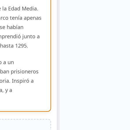
 la Edad Media.
arco tenía apenas
 se habían
mprendió junto a
 hasta 1295.
o a un
ban prisioneros
ria. Inspiró a
, y a