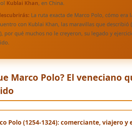
gol
Kublai Khan
, en China.
descubrirás:
La ruta exacta de Marco Polo, cómo era l
cuentro con Kublai Khan, las maravillas que describió
, por qué muchos no le creyeron, su legado y ejercic
ido.
e Marco Polo? El veneciano q
ido
o Polo (1254-1324): comerciante, viajero y e