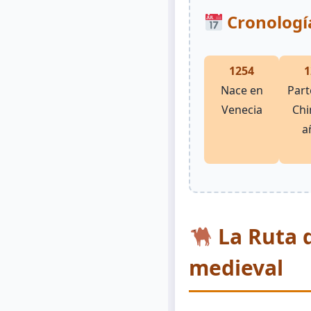
Cronología
1254
1
Nace en
Part
Venecia
Chi
a
La Ruta d
medieval