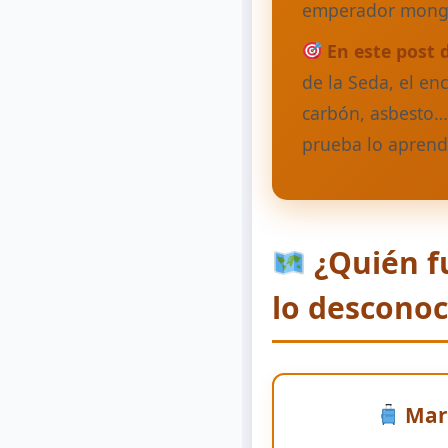
emperador mon
En este post 
de la Seda, el en
carbón, asbesto…)
prueba lo aprend
¿Quién fu
lo desconoc
Marc