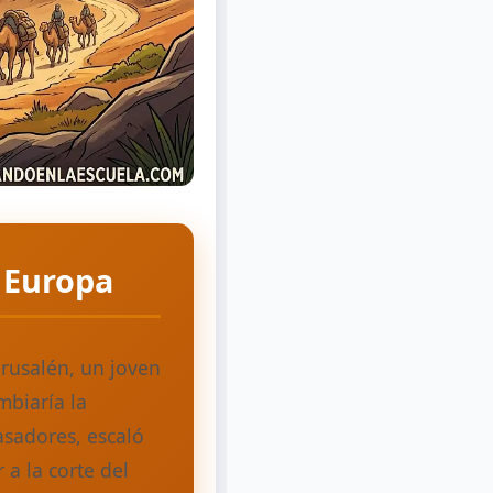
a Europa
erusalén, un joven
mbiaría la
asadores, escaló
 a la corte del