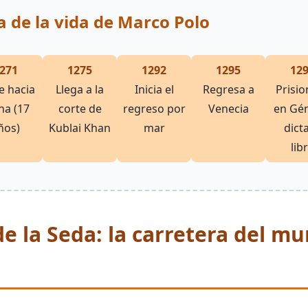
 de la vida de Marco Polo
271
1275
1292
1295
12
e hacia
Llega a la
Inicia el
Regresa a
Prisio
na (17
corte de
regreso por
Venecia
en Gé
ños)
Kublai Khan
mar
dicta
lib
e la Seda: la carretera del m