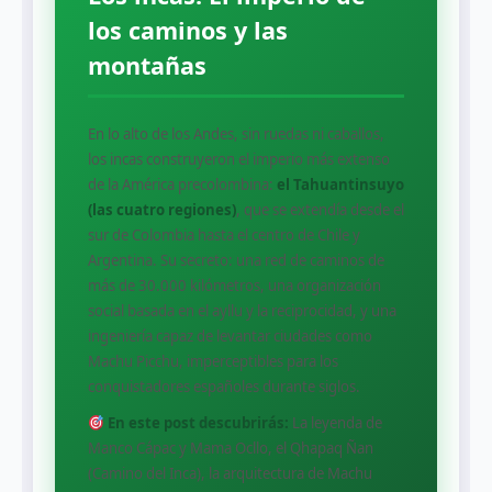
los caminos y las
montañas
En lo alto de los Andes, sin ruedas ni caballos,
los incas construyeron el imperio más extenso
de la América precolombina:
el Tahuantinsuyo
(las cuatro regiones)
, que se extendía desde el
sur de Colombia hasta el centro de Chile y
Argentina. Su secreto: una red de caminos de
más de 30.000 kilómetros, una organización
social basada en el ayllu y la reciprocidad, y una
ingeniería capaz de levantar ciudades como
Machu Picchu, imperceptibles para los
conquistadores españoles durante siglos.
En este post descubrirás:
La leyenda de
Manco Cápac y Mama Ocllo, el Qhapaq Ñan
(Camino del Inca), la arquitectura de Machu