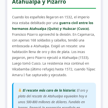
Atahualpa y Pizarro
Cuando los españoles llegaron en 1532, el imperio
inca estaba debilitado por una
guerra civil entre los
hermanos Atahualpa (Quito) y Huáscar (Cusco)
.
Francisco Pizarro aprovechó la división. En Cajamarca,
con apenas 168 soldados y caballos, tendió una
emboscada a Atahualpa. Exigió un rescate: una
habitación llena de oro y dos de plata. Los incas
pagaron, pero Pizarro ejecutó a Atahualpa (1533).
Luego tomó Cusco. La resistencia inca continuó en
Vilcabamba (último refugio) hasta 1572, cuando Túpac
Amaru I fue capturado y ejecutado.
El rescate más caro de la historia:
El oro y
plata del rescate de Atahualpa equivalen hoy a
unos 500-800 millones de dólares. Fundido en
barras, financió la expansión española en