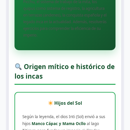
Picchu, el sistema de trabajo de la mita, los
quipus como sistema de registro, la agricultura
en terrazas (andenes), la conquista española y el
legado inca en la actualidad. Además, resolverás
ejercicios para comprender la eficiencia de su
imperio.
Origen mítico e histórico de
los incas
Hijos del Sol
Según la leyenda, el dios Inti (Sol) envió a sus
hijos
Manco Cápac y Mama Ocllo
al lago