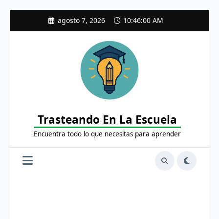
Saltar
agosto 7, 2026
10:46:01 AM
al
contenido
Trasteando En La Escuela
Encuentra todo lo que necesitas para aprender