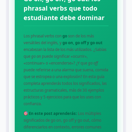
phrasal verbs que todo
estudiante debe dominar
Los phrasal verbs con
go
son de los más
versátiles del inglés, y
go on, go off y go out
encabezan la lista de los más utilizados. ¿Sabías
que
go on
puede significar «ocurrir»,
«continuar» o «encenderse»? ¿Y que
go off
puede referirse a una alarma que suena, comida
que se estropea o una explosión? En esta guía
completa aprenderás todos los significados, las
estructuras gramaticales, más de 30 ejemplos
prácticos y 5 ejercicios para que los uses con
confianza.
En este post aprenderás:
Los múltiples
significados de go on, go off y go out, cómo
diferenciarlos en contexto, errores comunes