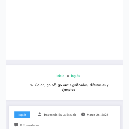
Inicio
Inglés
Go on, go off, go out: significados, diferencias y
ejemplos
Inglés
Trasteando En La Escuela
Marzo 26, 2026
0 Comentarios