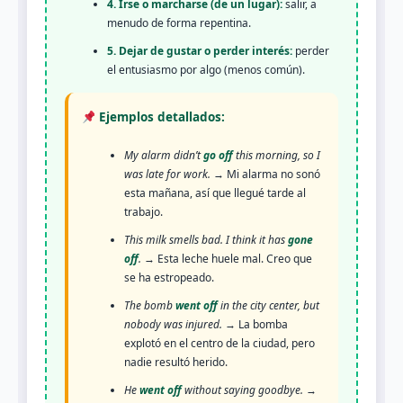
4. Irse o marcharse (de un lugar):
salir, a
menudo de forma repentina.
5. Dejar de gustar o perder interés:
perder
el entusiasmo por algo (menos común).
Ejemplos detallados:
My alarm didn’t
go off
this morning, so I
was late for work.
→ Mi alarma no sonó
esta mañana, así que llegué tarde al
trabajo.
This milk smells bad. I think it has
gone
off
.
→ Esta leche huele mal. Creo que
se ha estropeado.
The bomb
went off
in the city center, but
nobody was injured.
→ La bomba
explotó en el centro de la ciudad, pero
nadie resultó herido.
He
went off
without saying goodbye.
→