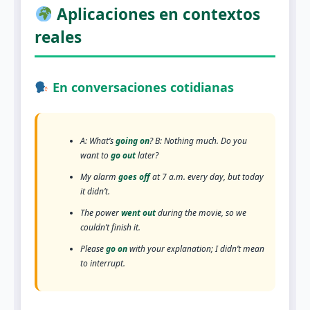
Aplicaciones en contextos
reales
En conversaciones cotidianas
A: What’s
going on
? B: Nothing much. Do you
want to
go out
later?
My alarm
goes off
at 7 a.m. every day, but today
it didn’t.
The power
went out
during the movie, so we
couldn’t finish it.
Please
go on
with your explanation; I didn’t mean
to interrupt.