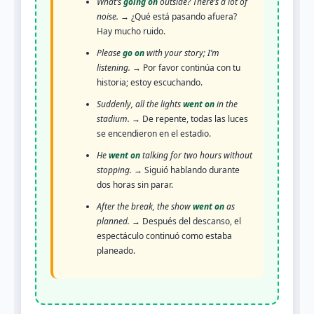
What’s
going on
outside? There’s a lot of
noise.
→ ¿Qué está pasando afuera?
Hay mucho ruido.
Please
go on
with your story; I’m
listening.
→ Por favor continúa con tu
historia; estoy escuchando.
Suddenly, all the lights
went on
in the
stadium.
→ De repente, todas las luces
se encendieron en el estadio.
He
went on
talking for two hours without
stopping.
→ Siguió hablando durante
dos horas sin parar.
After the break, the show
went on
as
planned.
→ Después del descanso, el
espectáculo continuó como estaba
planeado.