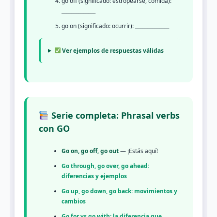
go off (significado: estropearse, comida):
______________
go on (significado: ocurrir): ______________
Ver ejemplos de respuestas válidas
Serie completa: Phrasal verbs
con GO
Go on, go off, go out
— ¡Estás aquí!
Go through, go over, go ahead:
diferencias y ejemplos
Go up, go down, go back: movimientos y
cambios
Go for vs go with: la diferencia que