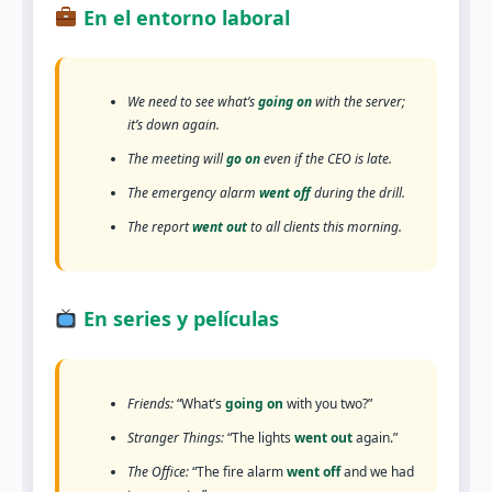
En el entorno laboral
We need to see what’s
going on
with the server;
it’s down again.
The meeting will
go on
even if the CEO is late.
The emergency alarm
went off
during the drill.
The report
went out
to all clients this morning.
En series y películas
Friends:
“What’s
going on
with you two?”
Stranger Things:
“The lights
went out
again.”
The Office:
“The fire alarm
went off
and we had