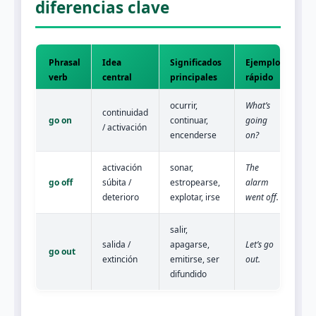
diferencias clave
Phrasal
Idea
Significados
Ejemplo
verb
central
principales
rápido
ocurrir,
What’s
continuidad
go on
continuar,
going
/ activación
encenderse
on?
activación
sonar,
The
go off
súbita /
estropearse,
alarm
deterioro
explotar, irse
went off.
salir,
salida /
apagarse,
Let’s go
go out
extinción
emitirse, ser
out.
difundido