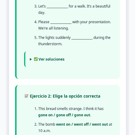
Let’s ______________ for a walk. It’s a beautiful
day.
Please ______________ with your presentation.
We’re all listening.
The lights suddenly ______________ during the
thunderstorm.
Ver soluciones
Ejercicio 2: Elige la opción correcta
This bread smells strange. I think it has
gone on / gone off / gone out
.
The bomb
went on / went off / went out
at
10 a.m.