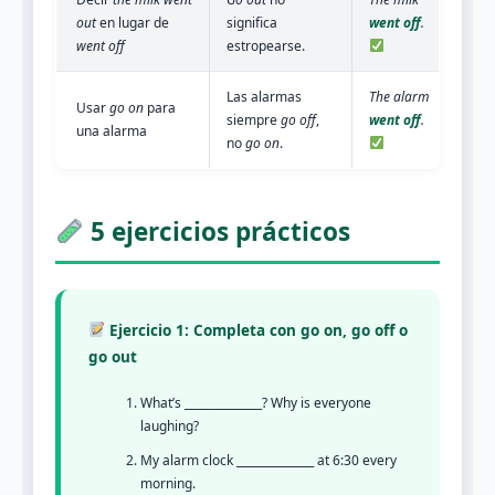
out
en lugar de
significa
went off
.
went off
estropearse.
Las alarmas
The alarm
Usar
go on
para
siempre
go off
,
went off
.
una alarma
no
go on
.
5 ejercicios prácticos
Ejercicio 1: Completa con go on, go off o
go out
What’s ______________? Why is everyone
laughing?
My alarm clock ______________ at 6:30 every
morning.