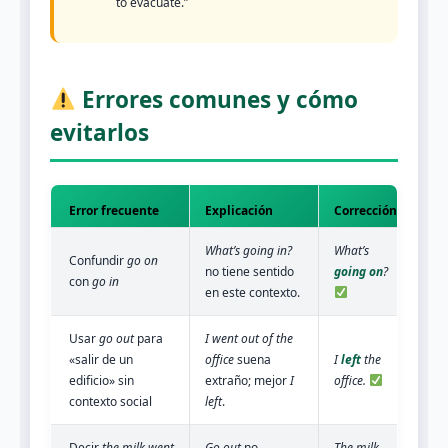
to evacuate.”
Errores comunes y cómo
evitarlos
Error frecuente
Explicación
Corrección
What’s going in?
What’s
Confundir
go on
no tiene sentido
going on
?
con
go in
en este contexto.
Usar
go out
para
I went out of the
«salir de un
office
suena
I
left
the
edificio» sin
extraño; mejor
I
office.
contexto social
left
.
Decir
the milk went
Go out
no
The milk