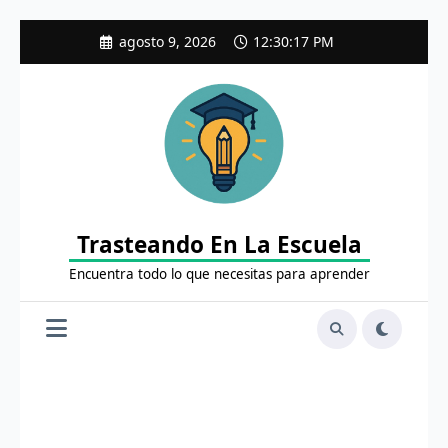
Saltar
agosto 9, 2026
12:30:19 PM
al
contenido
Trasteando En La Escuela
Encuentra todo lo que necesitas para aprender