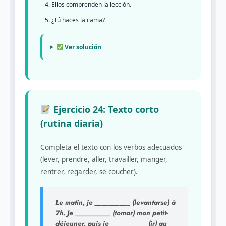
Ellos comprenden la lección.
¿Tú haces la cama?
Ver solución
Ejercicio 24: Texto corto
(rutina diaria)
Completa el texto con los verbos adecuados
(lever, prendre, aller, travailler, manger,
rentrer, regarder, se coucher).
Le matin, je __________ (levantarse) à
7h. Je __________ (tomar) mon petit-
déjeuner, puis je __________ (ir) au