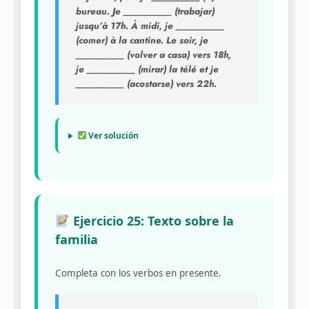
bureau. Je __________ (trabajar)
jusqu’à 17h. À midi, je __________
(comer) à la cantine. Le soir, je
__________ (volver a casa) vers 18h,
je __________ (mirar) la télé et je
__________ (acostarse) vers 22h.
Ver solución
Ejercicio 25: Texto sobre la
familia
Completa con los verbos en presente.