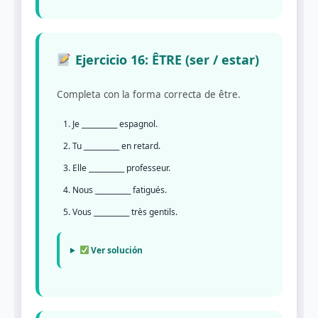
Ejercicio 16: ÊTRE (ser / estar)
Completa con la forma correcta de être.
Je __________ espagnol.
Tu __________ en retard.
Elle __________ professeur.
Nous __________ fatigués.
Vous __________ très gentils.
Ver solución