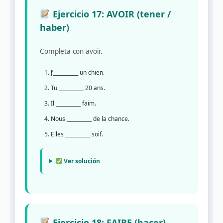
Ejercicio 17: AVOIR (tener /
haber)
Completa con avoir.
J’__________ un chien.
Tu __________ 20 ans.
Il __________ faim.
Nous __________ de la chance.
Elles __________ soif.
Ver solución
Ejercicio 18: FAIRE (hacer)