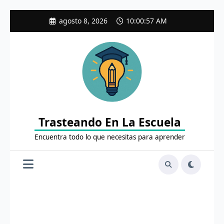
Saltar
agosto 8, 2026
10:00:58 AM
al
contenido
Trasteando En La Escuela
Encuentra todo lo que necesitas para aprender