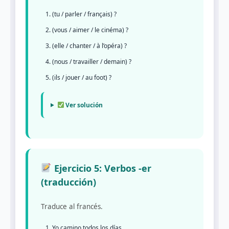
(tu / parler / français) ?
(vous / aimer / le cinéma) ?
(elle / chanter / à l’opéra) ?
(nous / travailler / demain) ?
(ils / jouer / au foot) ?
Ver solución
Ejercicio 5: Verbos -er
(traducción)
Traduce al francés.
Yo camino todos los días.