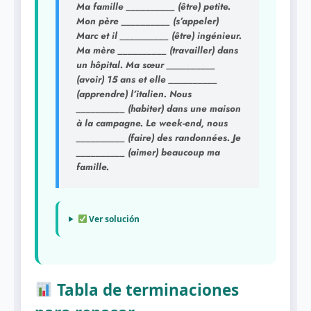
Ma famille __________ (être) petite.
Mon père __________ (s’appeler)
Marc et il __________ (être) ingénieur.
Ma mère __________ (travailler) dans
un hôpital. Ma sœur __________
(avoir) 15 ans et elle __________
(apprendre) l’italien. Nous
__________ (habiter) dans une maison
à la campagne. Le week-end, nous
__________ (faire) des randonnées. Je
__________ (aimer) beaucoup ma
famille.
Ver solución
Tabla de terminaciones