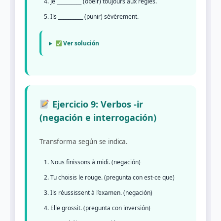
Je __________ (obéir) toujours aux règles.
Ils __________ (punir) sévèrement.
Ver solución
Ejercicio 9: Verbos -ir
(negación e interrogación)
Transforma según se indica.
Nous finissons à midi. (negación)
Tu choisis le rouge. (pregunta con est-ce que)
Ils réussissent à l’examen. (negación)
Elle grossit. (pregunta con inversión)