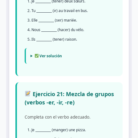
Je __________ (tener) deux sœurs.
Tu __________ (ir) au travail en bus.
Elle __________ (ser) mariée.
Nous __________ (hacer) du vélo.
Ils __________ (tener) raison.
Ver solución
Ejercicio 21: Mezcla de grupos
(verbos -er, -ir, -re)
Completa con el verbo adecuado.
Je __________ (manger) une pizza.