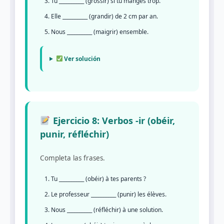
Tu __________ (grossir) si tu manges trop.
Elle __________ (grandir) de 2 cm par an.
Nous __________ (maigrir) ensemble.
Ver solución
Ejercicio 8: Verbos -ir (obéir,
punir, réfléchir)
Completa las frases.
Tu __________ (obéir) à tes parents ?
Le professeur __________ (punir) les élèves.
Nous __________ (réfléchir) à une solution.