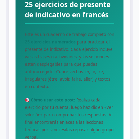
25 ejercicios de presente
de indicativo en francés
Este es un cuaderno de trabajo completo con
25 ejercicios numerados
para practicar el
presente de indicativo. Cada ejercicio incluye
varias frases o actividades, y las soluciones
están desplegables para que puedas
autocorregirte. Cubre verbos -er, -ir, -re,
irregulares (être, avoir, faire, aller) y textos
en contexto.
Cómo usar este post:
Realiza cada
ejercicio por tu cuenta, luego haz clic en «Ver
solución» para comprobar tus respuestas. Al
final encontrarás enlaces a las lecciones
teóricas por si necesitas repasar algún grupo
verbal.