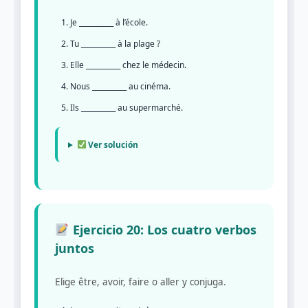
Je __________ à l’école.
Tu __________ à la plage ?
Elle __________ chez le médecin.
Nous __________ au cinéma.
Ils __________ au supermarché.
Ver solución
Ejercicio 20: Los cuatro verbos
juntos
Elige être, avoir, faire o aller y conjuga.