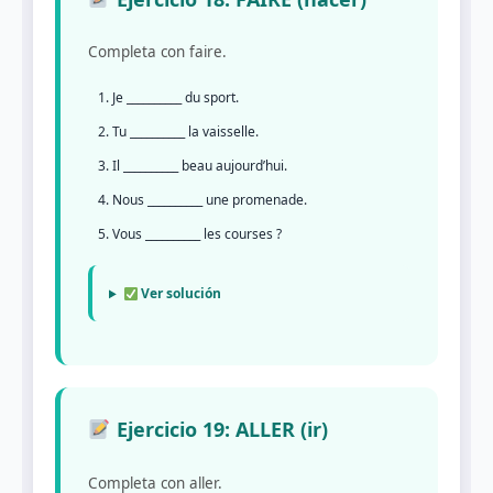
Completa con faire.
Je __________ du sport.
Tu __________ la vaisselle.
Il __________ beau aujourd’hui.
Nous __________ une promenade.
Vous __________ les courses ?
Ver solución
Ejercicio 19: ALLER (ir)
Completa con aller.