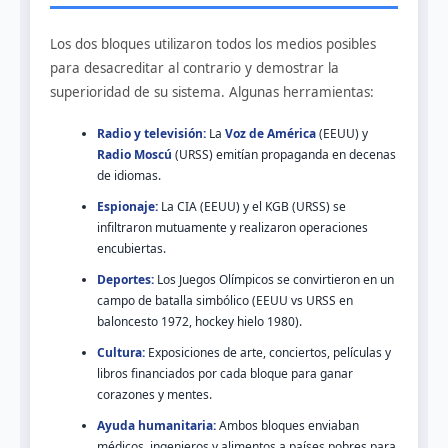
Los dos bloques utilizaron todos los medios posibles
para desacreditar al contrario y demostrar la
superioridad de su sistema. Algunas herramientas:
Radio y televisión:
La
Voz de América
(EEUU) y
Radio Moscú
(URSS) emitían propaganda en decenas
de idiomas.
Espionaje:
La CIA (EEUU) y el KGB (URSS) se
infiltraron mutuamente y realizaron operaciones
encubiertas.
Deportes:
Los Juegos Olímpicos se convirtieron en un
campo de batalla simbólico (EEUU vs URSS en
baloncesto 1972, hockey hielo 1980).
Cultura:
Exposiciones de arte, conciertos, películas y
libros financiados por cada bloque para ganar
corazones y mentes.
Ayuda humanitaria:
Ambos bloques enviaban
médicos, ingenieros y alimentos a países pobres para