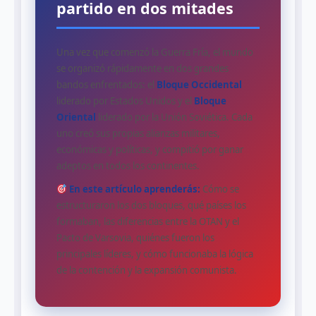
partido en dos mitades
Una vez que comenzó la Guerra Fría, el mundo
se organizó rápidamente en dos grandes
bandos enfrentados: el
Bloque Occidental
liderado por Estados Unidos y el
Bloque
Oriental
liderado por la Unión Soviética. Cada
uno creó sus propias alianzas militares,
económicas y políticas, y compitió por ganar
adeptos en todos los continentes.
En este artículo aprenderás:
Cómo se
estructuraron los dos bloques, qué países los
formaban, las diferencias entre la OTAN y el
Pacto de Varsovia, quiénes fueron los
principales líderes, y cómo funcionaba la lógica
de la contención y la expansión comunista.