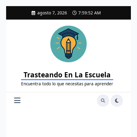
Saltar
agosto 7, 2026
7:59:53 AM
al
contenido
Trasteando En La Escuela
Encuentra todo lo que necesitas para aprender