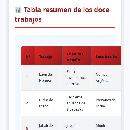
Tabla resumen de los doce
trabajos
Criatura /
Es
Nº
Trabajo
Localización
Desafío
He
Fiera
Es
León de
Nemea,
1
invulnerable
co
Nemea
Argólida
a armas
de
Serpiente
Ca
Hidra de
Pantanos de
2
acuática de
cu
Lerna
Lerna
9 cabezas
de
Pe
Jabalí de
Jabalí
Monte
3
ca