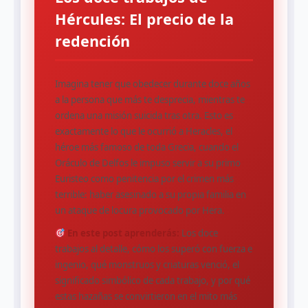
Hércules: El precio de la
redención
Imagina tener que obedecer durante doce años
a la persona que más te desprecia, mientras te
ordena una misión suicida tras otra. Esto es
exactamente lo que le ocurrió a Heracles, el
héroe más famoso de toda Grecia, cuando el
Oráculo de Delfos le impuso servir a su primo
Euristeo como penitencia por el crimen más
terrible: haber asesinado a su propia familia en
un ataque de locura provocado por Hera.
En este post aprenderás:
Los doce
trabajos al detalle, cómo los superó con fuerza e
ingenio, qué monstruos y criaturas venció, el
significado simbólico de cada trabajo, y por qué
estas hazañas se convirtieron en el mito más