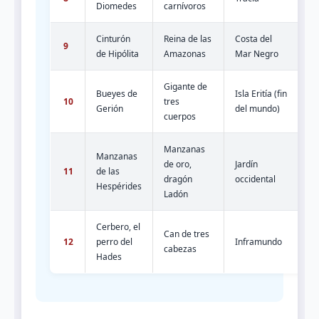
Diomedes
carnívoros
su
Cinturón
Reina de las
Costa del
Ne
9
de Hipólita
Amazonas
Mar Negro
fa
Gigante de
Fl
Bueyes de
Isla Eritía (fin
10
tres
en
Gerión
del mundo)
cuerpos
Hi
Manzanas
Manzanas
En
de oro,
Jardín
11
de las
pa
dragón
occidental
Hespérides
re
Ladón
Cerbero, el
Fu
Can de tres
12
perro del
Inframundo
ar
cabezas
Hades
ne