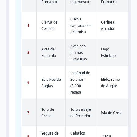
Erimanto
gigantesco
Erimanto
re
Cierva
Pe
Cierva de
Cerinea,
4
sagrada de
un
Cerinea
Arcadia
Artemisa
si
Aves con
Aves del
Lago
Ca
5
plumas
Estínfalo
Estínfalo
br
metálicas
Estiércol de
Establos de
30 años
Élide, reino
De
6
Augías
(3,000
de Augías
Al
reses)
Lu
Toro de
Toro salvaje
7
Isla de Creta
cu
Creta
de Poseidón
vi
Yeguas de
Caballos
Al
8
Tracia