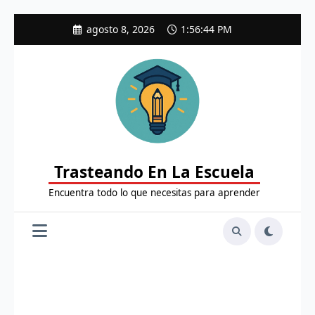
Saltar
agosto 8, 2026
1:56:45 PM
al
contenido
Trasteando En La Escuela
Encuentra todo lo que necesitas para aprender