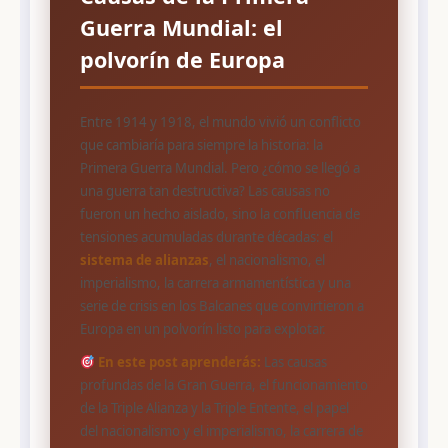
Guerra Mundial: el
polvorín de Europa
Entre 1914 y 1918, el mundo vivió un conflicto
que cambiaría para siempre la historia: la
Primera Guerra Mundial. Pero ¿cómo se llegó a
una guerra tan destructiva? Las causas no
fueron un hecho aislado, sino la confluencia de
tensiones acumuladas durante décadas: el
sistema de alianzas
, el nacionalismo, el
imperialismo, la carrera armamentística y una
serie de crisis en los Balcanes que convirtieron a
Europa en un polvorín listo para explotar.
En este post aprenderás:
Las causas
profundas de la Gran Guerra, el funcionamiento
de la Triple Alianza y la Triple Entente, el papel
del nacionalismo y el imperialismo, la carrera de