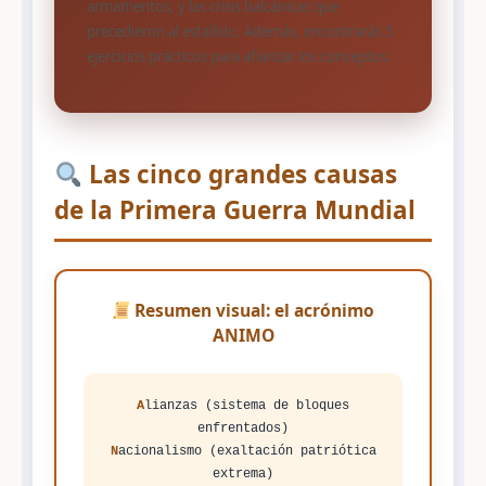
armamentos, y las crisis balcánicas que
precedieron al estallido. Además, encontrarás 5
ejercicios prácticos para afianzar los conceptos.
Las cinco grandes causas
de la Primera Guerra Mundial
Resumen visual: el acrónimo
ANIMO
A
lianzas (sistema de bloques
enfrentados)
N
acionalismo (exaltación patriótica
extrema)