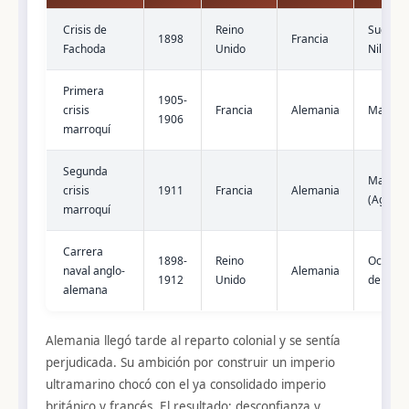
Crisis de
Reino
Sudán (
1898
Francia
Fachoda
Unido
Nilo)
Primera
1905-
crisis
Francia
Alemania
Marrue
1906
marroquí
Segunda
Marrue
crisis
1911
Francia
Alemania
(Agadir)
marroquí
Carrera
1898-
Reino
Océano
naval anglo-
Alemania
1912
Unido
del mu
alemana
Alemania llegó tarde al reparto colonial y se sentía
perjudicada. Su ambición por construir un imperio
ultramarino chocó con el ya consolidado imperio
británico y francés. El resultado: desconfianza y