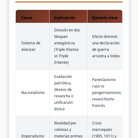
Causa
Explicación
Ejemplo clave
División en dos
bloques
Efecto dominó:
Sistema de
antagónicos
una declaración
alianzas
(Triple Alianza
de guerra
vs Triple
arrastra a todos
Entente)
Exaltación
Paneslavismo
patriótica,
ruso vs
deseos de
Nacionalismo
pangermanismo;
revancha o
revanchismo
unificación
francés
étnica
Rivalidad por
Crisis
colonias y
marroquíes
Imperialismo
materias primas
(1905, 1911) y