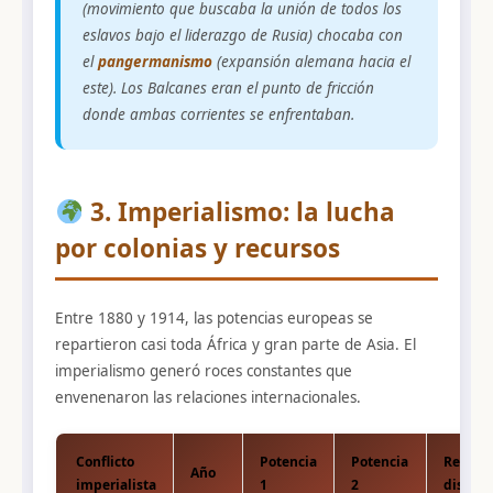
(movimiento que buscaba la unión de todos los
eslavos bajo el liderazgo de Rusia) chocaba con
el
pangermanismo
(expansión alemana hacia el
este). Los Balcanes eran el punto de fricción
donde ambas corrientes se enfrentaban.
3. Imperialismo: la lucha
por colonias y recursos
Entre 1880 y 1914, las potencias europeas se
repartieron casi toda África y gran parte de Asia. El
imperialismo generó roces constantes que
envenenaron las relaciones internacionales.
Conflicto
Potencia
Potencia
Región
Año
imperialista
1
2
disput