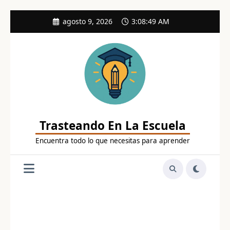
Saltar
agosto 9, 2026
3:08:50 AM
al
contenido
Trasteando En La Escuela
Encuentra todo lo que necesitas para aprender