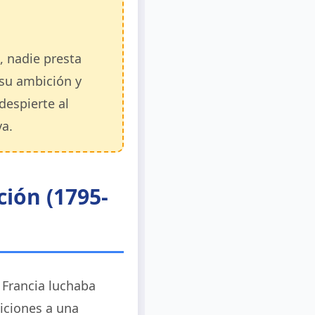
 nadie presta
(su ambición y
despierte al
va.
ción (1795-
 Francia luchaba
iciones a una