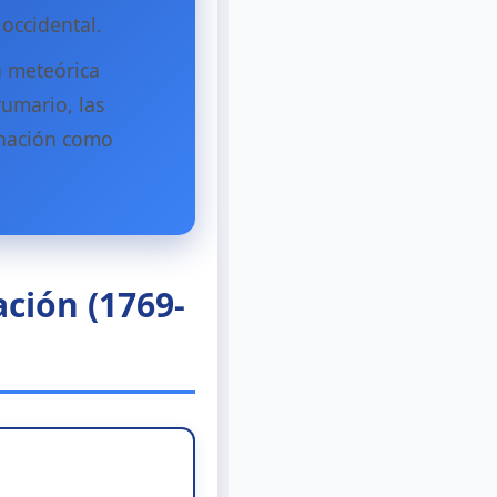
occidental.
u meteórica
rumario, las
onación como
ción (1769-