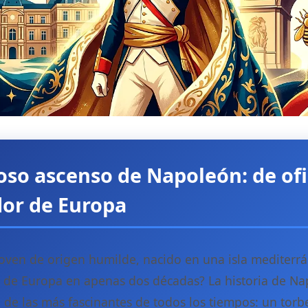
so ascenso de Napoleón: de ofi
or de Europa
ven de origen humilde, nacido en una isla mediterrá
 de Europa en apenas dos décadas? La historia de N
de las más fascinantes de todos los tiempos: un torb