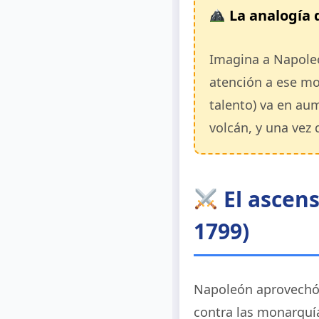
La analogía 
Imagina a Napoleó
atención a ese mo
talento) va en au
volcán, y una vez 
El ascens
1799)
Napoleón aprovechó 
contra las monarquía