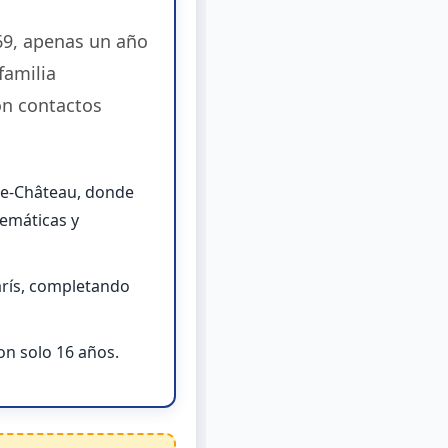
69, apenas un año
familia
on contactos
-le-Château, donde
temáticas y
París, completando
on solo 16 años.