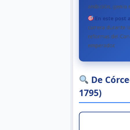
ambición, genio 
En este post 
carrera durante l
reformas del Con
emperador.
De Córceg
1795)