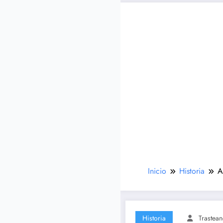
Inicio
Historia
A
Historia
Trastea