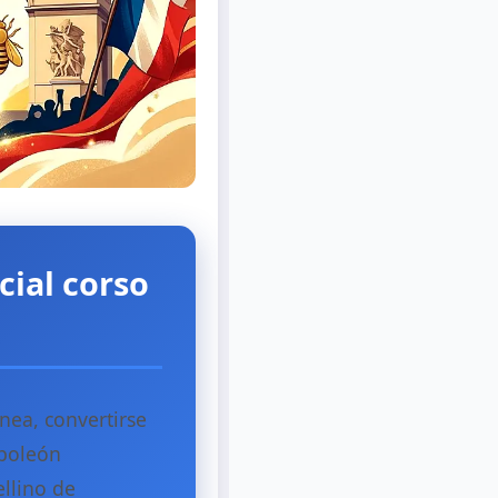
cial corso
nea, convertirse
apoleón
ellino de