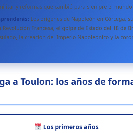
militar y reformas que cambió para siempre el mundo 
aprenderás:
Los orígenes de Napoleón en Córcega, s
a Revolución Francesa, el golpe de Estado del 18 de B
sulado, la creación del Imperio Napoleónico y la cor
a a Toulon: los años de forma
Los primeros años