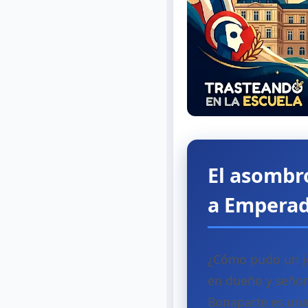
El asombro
a Emperad
¿Cómo pudo un jo
en dueño y señor
Bonaparte es una 