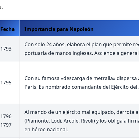
a.
Fecha
Importancia para Napoleón
Con solo 24 años, elabora el plan que permite re
1793
portuaria de manos inglesas. Asciende a general
Con su famosa «descarga de metralla» dispersa 
1795
París. Es nombrado comandante del Ejército del I
Al mando de un ejército mal equipado, derrota a 
1796-
(Piamonte, Lodi, Arcole, Rivoli) y los obliga a firm
1797
en héroe nacional.