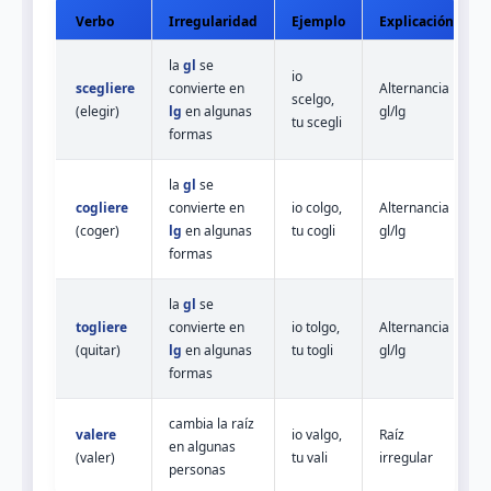
Verbo
Irregularidad
Ejemplo
Explicación
la
gl
se
io
scegliere
convierte en
Alternancia
scelgo,
(elegir)
lg
en algunas
gl/lg
tu scegli
formas
la
gl
se
cogliere
convierte en
io colgo,
Alternancia
(coger)
lg
en algunas
tu cogli
gl/lg
formas
la
gl
se
togliere
convierte en
io tolgo,
Alternancia
(quitar)
lg
en algunas
tu togli
gl/lg
formas
cambia la raíz
valere
io valgo,
Raíz
en algunas
(valer)
tu vali
irregular
personas