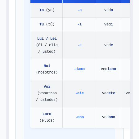
Io
(yo)
-o
ved
o
ve
Tu
(tú)
-i
ved
i
ve
Lui / Lei
(él / ella
-e
ved
e
ve
/ usted)
Noi
-iamo
ved
iamo
vem
(nosotros)
Voi
(vosotros
-ete
ved
ete
veis /
/ ustedes)
Loro
-ono
ved
ono
ve
(ellos)