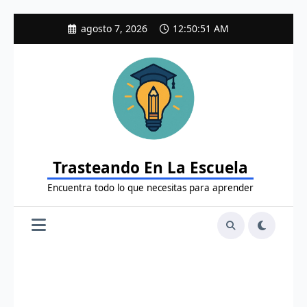
Saltar
agosto 7, 2026
12:50:52 AM
al
contenido
Trasteando En La Escuela
Encuentra todo lo que necesitas para aprender