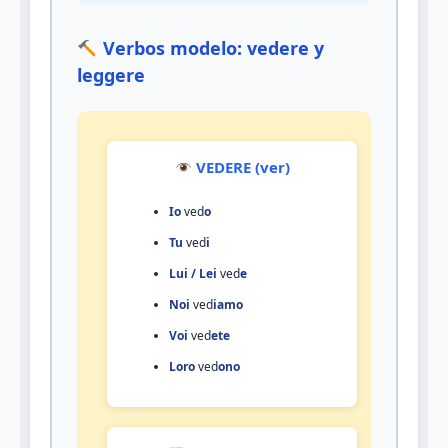
Verbos modelo: vedere y
leggere
VEDERE (ver)
Io
ved
o
Tu
ved
i
Lui / Lei
ved
e
Noi
ved
iamo
Voi
ved
ete
Loro
ved
ono