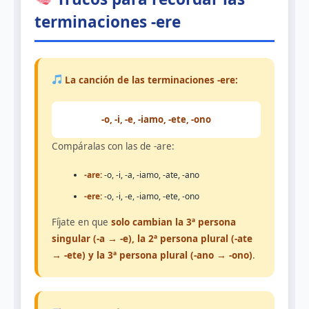
terminaciones -ere
La canción de las terminaciones -ere:
-o, -i, -e, -iamo, -ete, -ono
Compáralas con las de -are:
-are:
-o, -i, -a, -iamo, -ate, -ano
-ere:
-o, -i, -e, -iamo, -ete, -ono
Fíjate en que
solo cambian la 3ª persona
singular (-a → -e), la 2ª persona plural (-ate
→ -ete) y la 3ª persona plural (-ano → -ono)
.