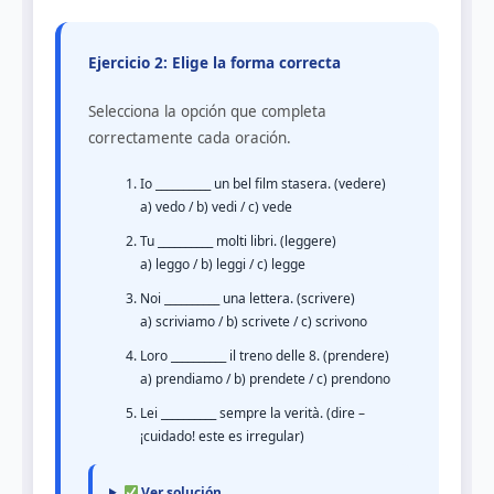
Ejercicio 2: Elige la forma correcta
Selecciona la opción que completa
correctamente cada oración.
Io __________ un bel film stasera. (vedere)
a) vedo / b) vedi / c) vede
Tu __________ molti libri. (leggere)
a) leggo / b) leggi / c) legge
Noi __________ una lettera. (scrivere)
a) scriviamo / b) scrivete / c) scrivono
Loro __________ il treno delle 8. (prendere)
a) prendiamo / b) prendete / c) prendono
Lei __________ sempre la verità. (dire –
¡cuidado! este es irregular)
Ver solución