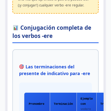
(¡y conjugar!) cualquier verbo -ere regular.
Conjugación completa de
los verbos -ere
Las terminaciones del
presente de indicativo para -ere
Ejemplo
Pronombre
Terminación
con
Traduc
vedere