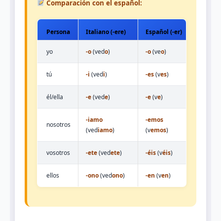
Comparación con el español:
Persona
Italiano (-ere)
Español (-er)
yo
-o
(ved
o
)
-o
(ve
o
)
tú
-i
(ved
i
)
-es
(v
es
)
él/ella
-e
(ved
e
)
-e
(v
e
)
-iamo
-emos
nosotros
(ved
iamo
)
(v
emos
)
vosotros
-ete
(ved
ete
)
-éis
(v
éis
)
ellos
-ono
(ved
ono
)
-en
(v
en
)