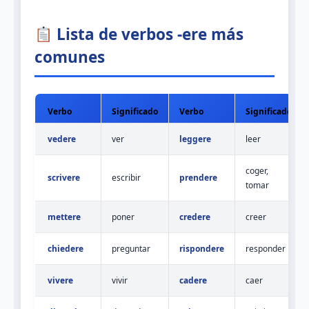
Lista de verbos -ere más
comunes
Verbo
Significado
Verbo
Significado
vedere
ver
leggere
leer
coger,
scrivere
escribir
prendere
tomar
mettere
poner
credere
creer
chiedere
preguntar
rispondere
responder
vivere
vivir
cadere
caer