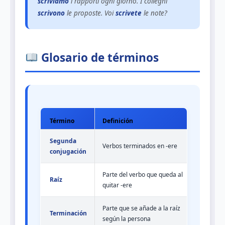
scriviamo
i rapporti ogni giorno. I colleghi
scrivono
le proposte. Voi
scrivete
le note?
Glosario de términos
Término
Definición
Segunda
Verbos terminados en -ere
conjugación
Parte del verbo que queda al
Raíz
quitar -ere
Parte que se añade a la raíz
Terminación
según la persona