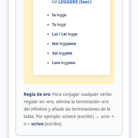
LEGGERE (leer)
Io
legg
o
Tu
legg
i
Lui / Lei
legg
e
Noi
legg
iamo
Voi
legg
ete
Loro
legg
ono
Regla de oro:
Para conjugar cualquier verbo
regular en -ere, elimina la terminación -ere
del infinitivo y añade las terminaciones de la
tabla. Por ejemplo:
scrivere
(escribir) → scriv- +
o =
scrivo
(escribo).