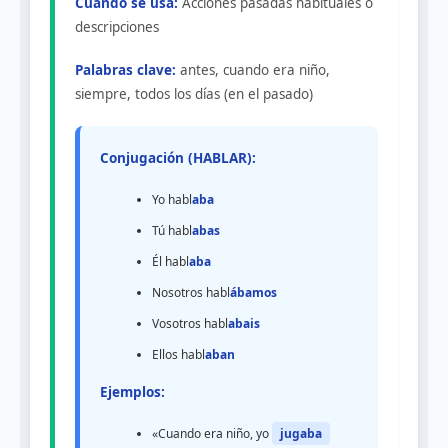
Cuándo se usa:
Acciones pasadas habituales o
descripciones
Palabras clave:
antes, cuando era niño,
siempre, todos los días (en el pasado)
Conjugación (HABLAR):
Yo habl
aba
Tú habl
abas
Él habl
aba
Nosotros habl
ábamos
Vosotros habl
abais
Ellos habl
aban
Ejemplos:
«Cuando era niño, yo
jugaba