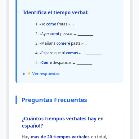
Identifica el tiempo verbal:
«Yo
como
frutas.» → __________
«Ayer
comí
pizza.» → __________
«Mañana
comeré
pasta.» → __________
«Espero que tú
comas
.» → __________
«
Come
despacio.» → __________
Ver respuestas
Preguntas Frecuentes
¿Cuántos tiempos verbales hay en
español?
Hay
más de 20 tiempos verbales
en total,