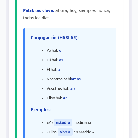
Palabras clave:
ahora, hoy, siempre, nunca,
todos los días
Conjugación (HABLAR):
Yo habl
o
Tú habl
as
Él habl
a
Nosotros habl
amos
Vosotros habl
áis
Ellos habl
an
Ejemplos:
«Yo
estudio
medicina.»
«Ellos
viven
en Madrid.»