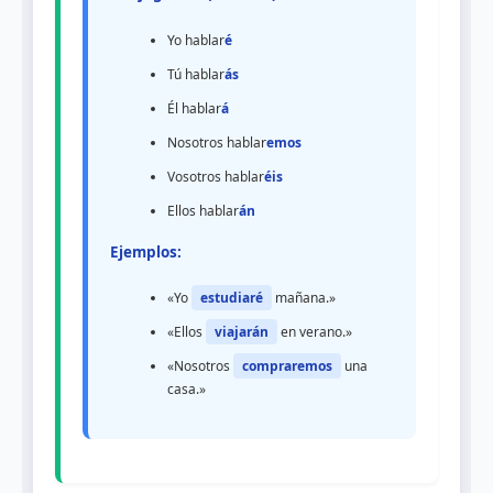
Yo hablar
é
Tú hablar
ás
Él hablar
á
Nosotros hablar
emos
Vosotros hablar
éis
Ellos hablar
án
Ejemplos:
«Yo
estudiaré
mañana.»
«Ellos
viajarán
en verano.»
«Nosotros
compraremos
una
casa.»