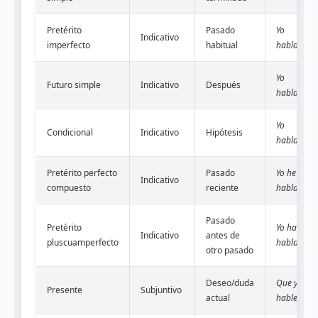
Pretérito
Pasado
Yo
Indicativo
imperfecto
habitual
hablaba
Yo
Futuro simple
Indicativo
Después
hablaré
Yo
Condicional
Indicativo
Hipótesis
hablaría
Pretérito perfecto
Pasado
Yo he
Indicativo
compuesto
reciente
hablado
Pasado
Pretérito
Yo había
Indicativo
antes de
pluscuamperfecto
hablado
otro pasado
Deseo/duda
Que yo
Presente
Subjuntivo
actual
hable