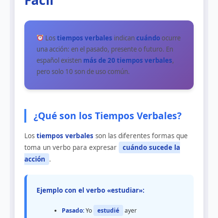
Los
tiempos verbales
indican
cuándo
ocurre
una acción: en el pasado, presente o futuro. En
español existen
más de 20 tiempos verbales
,
pero solo 10 son de uso común.
¿Qué son los Tiempos Verbales?
Los
tiempos verbales
son las diferentes formas que
toma un verbo para expresar
cuándo sucede la
acción
.
Ejemplo con el verbo «estudiar»:
Pasado:
Yo
estudié
ayer