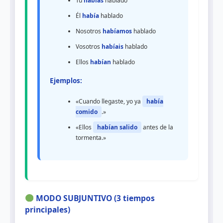
Tú
habías
hablado
Él
había
hablado
Nosotros
habíamos
hablado
Vosotros
habíais
hablado
Ellos
habían
hablado
Ejemplos:
«Cuando llegaste, yo ya
había
comido
.»
«Ellos
habían salido
antes de la
tormenta.»
MODO SUBJUNTIVO (3 tiempos
principales)