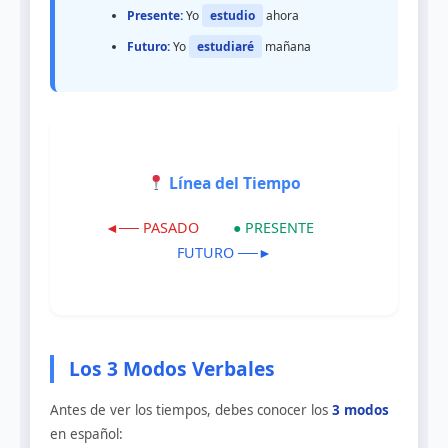
Presente:
Yo
estudio
ahora
Futuro:
Yo
estudiaré
mañana
Línea del Tiempo
◄── PASADO
● PRESENTE
FUTURO ──►
Los 3 Modos Verbales
Antes de ver los tiempos, debes conocer los
3 modos
en español: