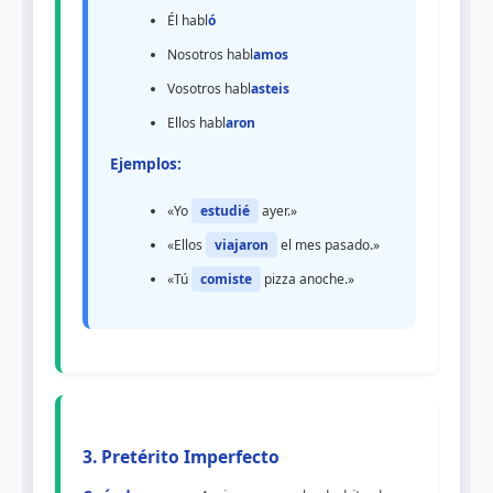
Él habl
ó
Nosotros habl
amos
Vosotros habl
asteis
Ellos habl
aron
Ejemplos:
«Yo
estudié
ayer.»
«Ellos
viajaron
el mes pasado.»
«Tú
comiste
pizza anoche.»
3. Pretérito Imperfecto