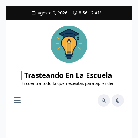
Saltar
agosto 9, 2026
8:56:13 AM
al
contenido
Trasteando En La Escuela
Encuentra todo lo que necesitas para aprender