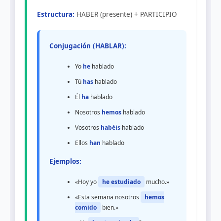
Estructura:
HABER (presente) + PARTICIPIO
Conjugación (HABLAR):
Yo
he
hablado
Tú
has
hablado
Él
ha
hablado
Nosotros
hemos
hablado
Vosotros
habéis
hablado
Ellos
han
hablado
Ejemplos:
«Hoy yo
he estudiado
mucho.»
«Esta semana nosotros
hemos
comido
bien.»