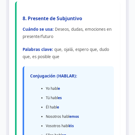
8. Presente de Subjuntivo
Cuándo se usa:
Deseos, dudas, emociones en
presente/futuro
Palabras clave:
que, ojalá, espero que, dudo
que, es posible que
Conjugación (HABLAR):
Yo habl
e
Tú habl
es
Él habl
e
Nosotros habl
emos
Vosotros habl
éis