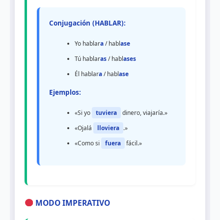
Conjugación (HABLAR):
Yo hablar
a
/ habl
ase
Tú hablar
as
/ habl
ases
Él hablar
a
/ habl
ase
Ejemplos:
«Si yo
tuviera
dinero, viajaría.»
«Ojalá
lloviera
.»
«Como si
fuera
fácil.»
MODO IMPERATIVO