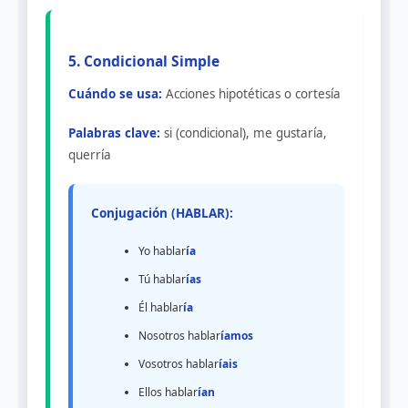
5. Condicional Simple
Cuándo se usa:
Acciones hipotéticas o cortesía
Palabras clave:
si (condicional), me gustaría,
querría
Conjugación (HABLAR):
Yo hablar
ía
Tú hablar
ías
Él hablar
ía
Nosotros hablar
íamos
Vosotros hablar
íais
Ellos hablar
ían