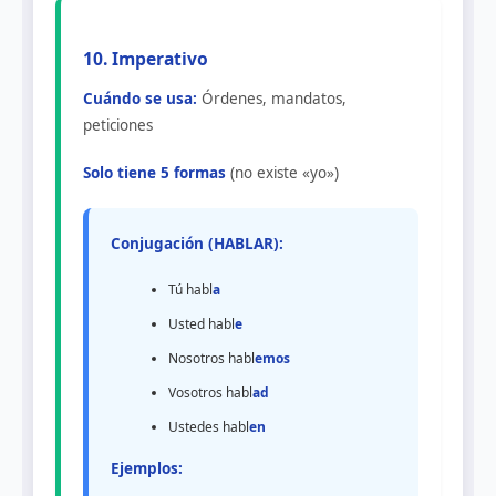
10. Imperativo
Cuándo se usa:
Órdenes, mandatos,
peticiones
Solo tiene 5 formas
(no existe «yo»)
Conjugación (HABLAR):
Tú habl
a
Usted habl
e
Nosotros habl
emos
Vosotros habl
ad
Ustedes habl
en
Ejemplos: