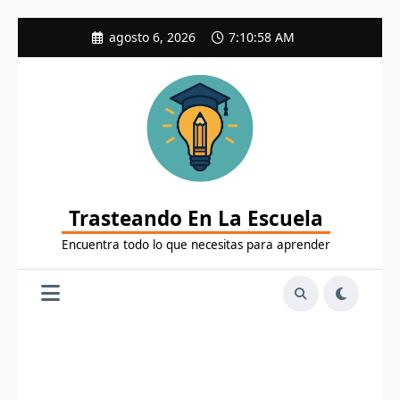
Saltar
agosto 6, 2026
7:10:59 AM
al
contenido
Trasteando En La Escuela
Encuentra todo lo que necesitas para aprender