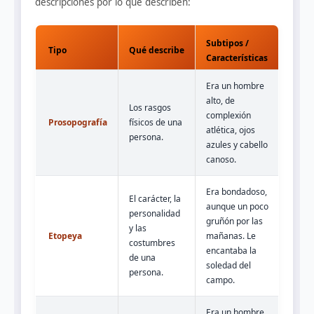
descripciones por lo que describen:
Subtipos /
Tipo
Qué describe
Características
Era un hombre
alto, de
Los rasgos
complexión
Prosopografía
físicos de una
atlética, ojos
persona.
azules y cabello
canoso.
Era bondadoso,
El carácter, la
aunque un poco
personalidad
gruñón por las
y las
Etopeya
mañanas. Le
costumbres
encantaba la
de una
soledad del
persona.
campo.
Era un hombre