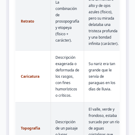
La
alto y de ojos
combinación
azules (físico),
de
pero su mirada
Retrato
prosopografía
delataba una
y etopeya
tristeza profunda
(físico +
y una bondad
carácter).
infinita (carácter).
Descripción
exagerada o
Su nariz era tan
deformada de
grande que le
Caricatura
los rasgos,
servía de
con fines
paraguas en los
humorísticos
días de lluvia.
o críticos.
El valle, verde y
frondoso, estaba
Descripción
surcado por un río
Topografía
de un paisaje
de aguas
o lugar.
cristalinas que