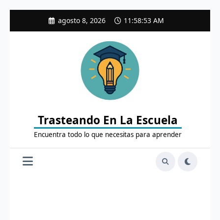
Saltar
agosto 8, 2026
11:58:55 AM
al
contenido
Trasteando En La Escuela
Encuentra todo lo que necesitas para aprender