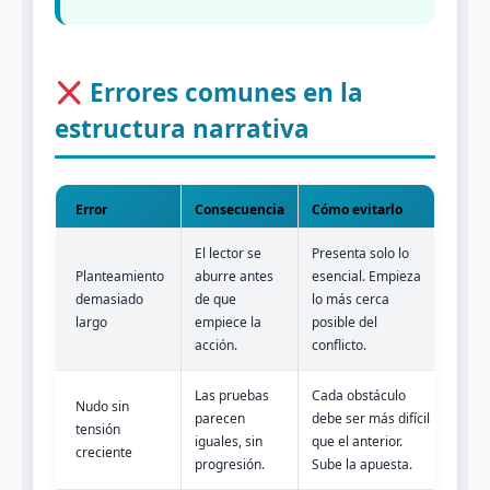
Errores comunes en la
estructura narrativa
Error
Consecuencia
Cómo evitarlo
El lector se
Presenta solo lo
Planteamiento
aburre antes
esencial. Empieza
demasiado
de que
lo más cerca
largo
empiece la
posible del
acción.
conflicto.
Las pruebas
Cada obstáculo
Nudo sin
parecen
debe ser más difícil
tensión
iguales, sin
que el anterior.
creciente
progresión.
Sube la apuesta.