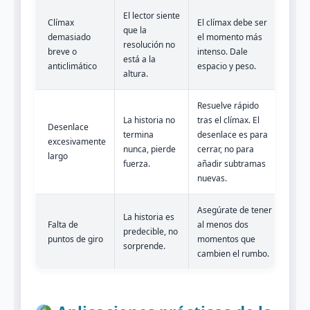
El lector siente
Clímax
El clímax debe ser
que la
demasiado
el momento más
resolución no
breve o
intenso. Dale
está a la
anticlimático
espacio y peso.
altura.
Resuelve rápido
La historia no
tras el clímax. El
Desenlace
termina
desenlace es para
excesivamente
nunca, pierde
cerrar, no para
largo
fuerza.
añadir subtramas
nuevas.
Asegúrate de tener
La historia es
Falta de
al menos dos
predecible, no
puntos de giro
momentos que
sorprende.
cambien el rumbo.