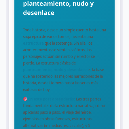
planteamiento, nudo y
desenlace
Toda historia, desde un simple cuento hasta una
saga épica de varios tomos, necesita una
estructura
que la sostenga. Sin ella, los
acontecimientos se sienten caóticos, los
personajes actúan sin rumbo y el lector se
pierde. La estructura clásica de
planteamiento, nudo y desenlace
es la base
que ha sostenido las mejores narraciones de la
historia, desde Homero hasta las series más
exitosas de hoy.
En este post aprenderás:
Las tres partes
fundamentales de la estructura narrativa, cómo
aplicarlas paso a paso, el viaje del héroe,
ejemplos en obras famosas, estructuras
alternativas (in medias res, circular), y 5