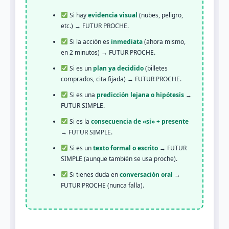
Si hay
evidencia visual
(nubes, peligro,
etc.) → FUTUR PROCHE.
Si la acción es
inmediata
(ahora mismo,
en 2 minutos) → FUTUR PROCHE.
Si es un
plan ya decidido
(billetes
comprados, cita fijada) → FUTUR PROCHE.
Si es una
predicción lejana o hipótesis
→
FUTUR SIMPLE.
Si es la
consecuencia de «si» + presente
→ FUTUR SIMPLE.
Si es un
texto formal o escrito
→ FUTUR
SIMPLE (aunque también se usa proche).
Si tienes duda en
conversación oral
→
FUTUR PROCHE (nunca falla).