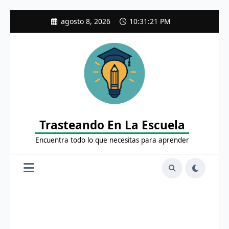
Saltar
agosto 8, 2026
10:31:22 PM
al
contenido
Trasteando En La Escuela
Encuentra todo lo que necesitas para aprender