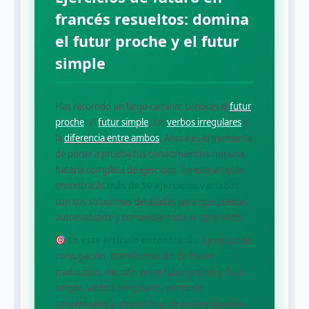
francés resueltos: domina
el futur proche y el futur
simple
Has recorrido un largo camino: conoces el
futur
proche
, el
futur simple
, los
verbos irregulares
y
la
diferencia entre ambos
. Ahora es el momento
de poner a prueba tus conocimientos con una
batería completa de ejercicios. En este artículo
encontrarás
más de 50 ejercicios variados
con sus soluciones detalladas para que puedas
autoevaluarte y consolidar todo lo aprendido.
En este artículo encontrarás:
Ejercicios de
conjugación, transformación de frases,
traducción, elección entre futur proche y futur
simple, verbos irregulares, ejercicios
contextuales y un test final de autoevaluación.