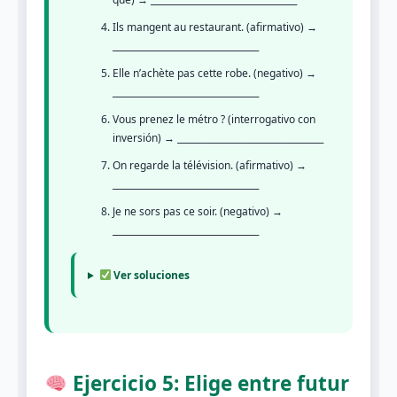
Ils mangent au restaurant. (afirmativo) →
_________________________________
Elle n’achète pas cette robe. (negativo) →
_________________________________
Vous prenez le métro ? (interrogativo con
inversión) → _________________________________
On regarde la télévision. (afirmativo) →
_________________________________
Je ne sors pas ce soir. (negativo) →
_________________________________
Ver soluciones
Ejercicio 5: Elige entre futur