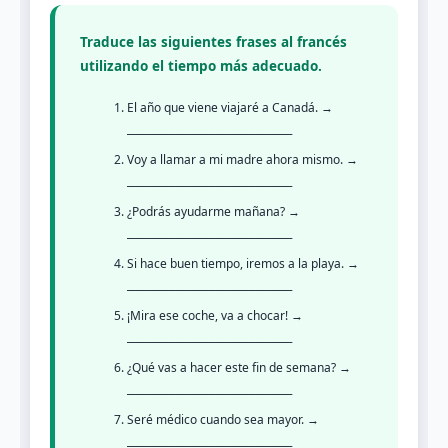
Traduce las siguientes frases al francés
utilizando el tiempo más adecuado.
El año que viene viajaré a Canadá. →
_________________________________
Voy a llamar a mi madre ahora mismo. →
_________________________________
¿Podrás ayudarme mañana? →
_________________________________
Si hace buen tiempo, iremos a la playa. →
_________________________________
¡Mira ese coche, va a chocar! →
_________________________________
¿Qué vas a hacer este fin de semana? →
_________________________________
Seré médico cuando sea mayor. →
_________________________________