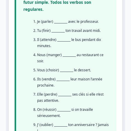
futur simple. Todos los verbos son
regulares.
Je (parler) _________ avec le professeur.
Tu (finir) _________ ton travail avant midi.
Il (attendre) _________ le bus pendant dix
minutes.
Nous (manger) _________ au restaurant ce
soir.
Vous (choisir) _________ le dessert.
Ils (vendre) _________ leur maison l’année
prochaine.
Elle (perdre) _________ ses clés si elle n’est
pas attentive.
On (réussir) _________ si on travaille
sérieusement.
J’ (oublier) _________ ton anniversaire ? Jamais
!