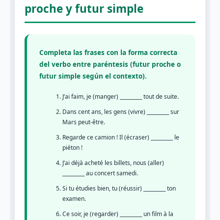
proche y futur simple
Completa las frases con la forma correcta
del verbo entre paréntesis (futur proche o
futur simple según el contexto).
J’ai faim, je (manger) _________ tout de suite.
Dans cent ans, les gens (vivre) _________ sur
Mars peut-être.
Regarde ce camion ! Il (écraser) _________ le
piéton !
J’ai déjà acheté les billets, nous (aller)
_________ au concert samedi.
Si tu étudies bien, tu (réussir) _________ ton
examen.
Ce soir, je (regarder) _________ un film à la