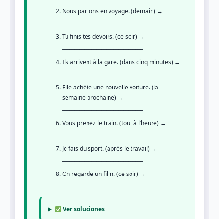
Nous partons en voyage. (demain) →
_________________________________
Tu finis tes devoirs. (ce soir) →
_________________________________
Ils arrivent à la gare. (dans cinq minutes) →
_________________________________
Elle achète une nouvelle voiture. (la
semaine prochaine) →
_________________________________
Vous prenez le train. (tout à l’heure) →
_________________________________
Je fais du sport. (après le travail) →
_________________________________
On regarde un film. (ce soir) →
_________________________________
Ver soluciones