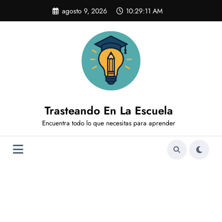
Saltar
agosto 9, 2026
10:29:12 AM
al
contenido
Trasteando En La Escuela
Encuentra todo lo que necesitas para aprender