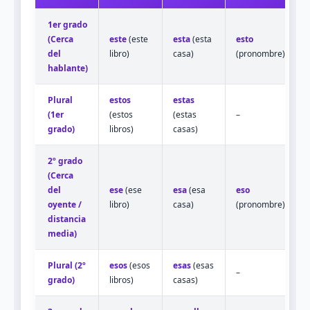
1er grado
(Cerca
este
(este
esta
(esta
esto
del
libro)
casa)
(pronombre)
hablante)
Plural
estos
estas
(1er
(estos
(estas
–
grado)
libros)
casas)
2º grado
(Cerca
del
ese
(ese
esa
(esa
eso
oyente /
libro)
casa)
(pronombre)
distancia
media)
Plural (2º
esos
(esos
esas
(esas
–
grado)
libros)
casas)