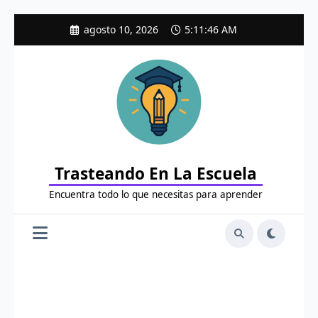
Saltar
agosto 10, 2026
5:11:48 AM
al
contenido
Trasteando En La Escuela
Encuentra todo lo que necesitas para aprender