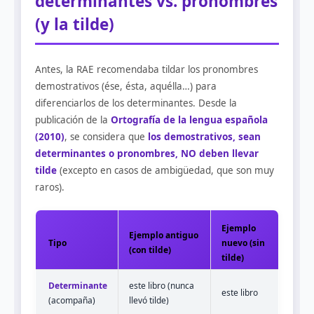
determinantes vs. pronombres
(y la tilde)
Antes, la RAE recomendaba tildar los pronombres
demostrativos (ése, ésta, aquélla…) para
diferenciarlos de los determinantes. Desde la
publicación de la
Ortografía de la lengua española
(2010)
, se considera que
los demostrativos, sean
determinantes o pronombres, NO deben llevar
tilde
(excepto en casos de ambigüedad, que son muy
raros).
Ejemplo
Ejemplo antiguo
Tipo
nuevo (sin
(con tilde)
tilde)
Determinante
este libro (nunca
este libro
(acompaña)
llevó tilde)