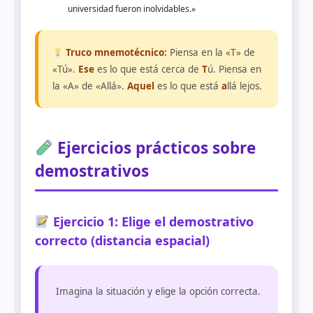
universidad fueron inolvidables.»
Truco mnemotécnico:
Piensa en la «T» de
«Tú».
Ese
es lo que está cerca de
T
ú. Piensa en
la «A» de «Allá».
Aquel
es lo que está
a
llá lejos.
Ejercicios prácticos sobre
demostrativos
Ejercicio 1: Elige el demostrativo
correcto (distancia espacial)
Imagina la situación y elige la opción correcta.