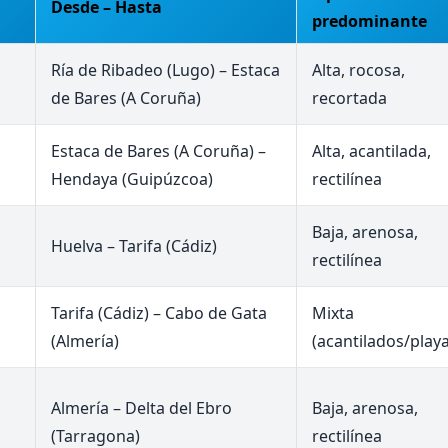
Desde – Hasta
predominante
Ría de Ribadeo (Lugo) – Estaca
Alta, rocosa,
de Bares (A Coruña)
recortada
Estaca de Bares (A Coruña) –
Alta, acantilada,
Hendaya (Guipúzcoa)
rectilínea
Baja, arenosa,
Huelva – Tarifa (Cádiz)
rectilínea
a
Tarifa (Cádiz) – Cabo de Gata
Mixta
(Almería)
(acantilados/playa
a
Almería – Delta del Ebro
Baja, arenosa,
(Tarragona)
rectilínea