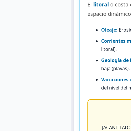
El
litoral
o costa e
espacio dinámico,
Oleaje:
Erosio
Corrientes m
litoral).
Geología de 
baja (playas).
Variaciones d
del nivel del
[ACANTILADO]