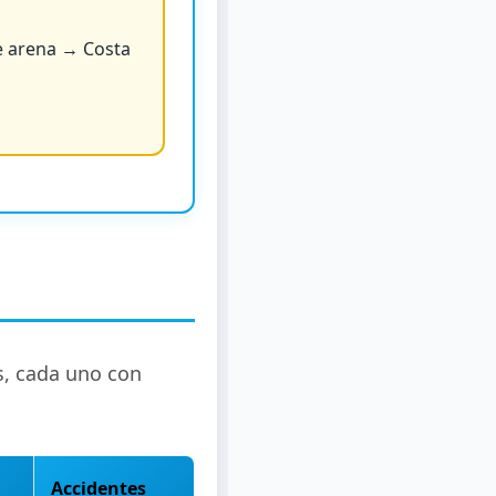
de arena → Costa
s, cada uno con
Accidentes