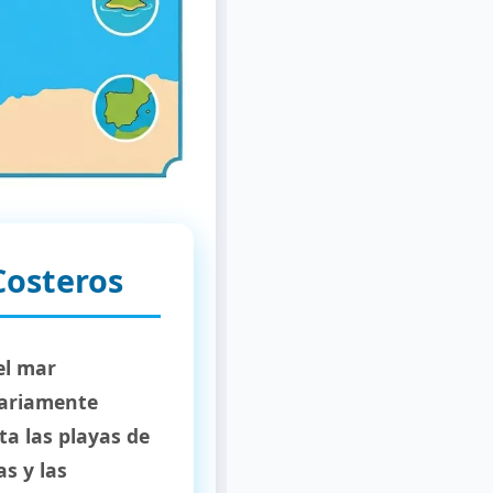
Costeros
el mar
nariamente
ta las playas de
as y las