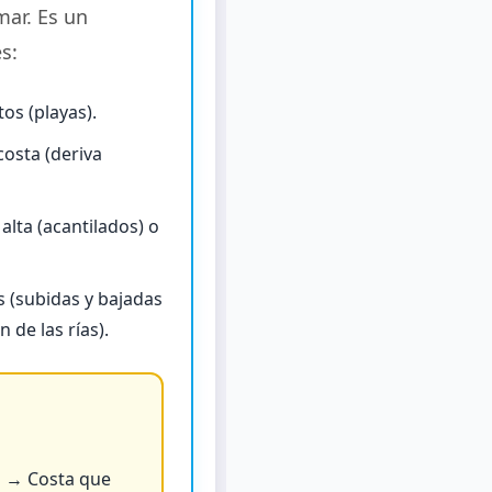
mar. Es un
s:
os (playas).
costa (deriva
alta (acantilados) o
 (subidas y bajadas
 de las rías).
s → Costa que