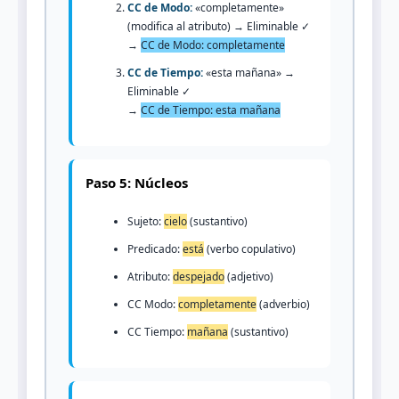
CC de Modo:
«completamente»
(modifica al atributo) → Eliminable ✓
→
CC de Modo: completamente
CC de Tiempo:
«esta mañana» →
Eliminable ✓
→
CC de Tiempo: esta mañana
Paso 5: Núcleos
Sujeto:
cielo
(sustantivo)
Predicado:
está
(verbo copulativo)
Atributo:
despejado
(adjetivo)
CC Modo:
completamente
(adverbio)
CC Tiempo:
mañana
(sustantivo)