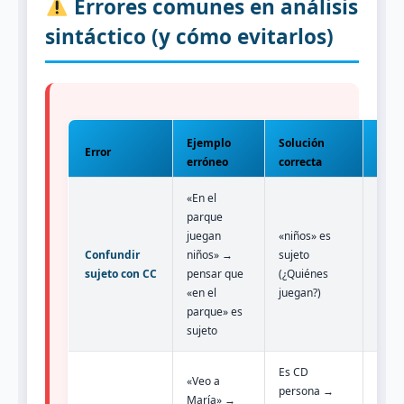
Errores comunes en análisis
sintáctico (y cómo evitarlos)
Ejemplo
Solución
Error
Prev
erróneo
correcta
«En el
parque
juegan
«niños» es
SIEM
Confundir
niños» →
sujeto
aplic
sujeto con CC
pensar que
(¿Quiénes
méto
«en el
juegan?)
conc
parque» es
sujeto
Es CD
«Veo a
Aplic
persona →
María» →
prue