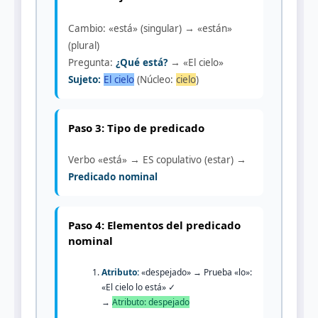
Cambio: «está» (singular) → «están»
(plural)
Pregunta:
¿Qué está?
→ «El cielo»
Sujeto:
El cielo
(Núcleo:
cielo
)
Paso 3: Tipo de predicado
Verbo «está» → ES copulativo (estar) →
Predicado nominal
Paso 4: Elementos del predicado
nominal
Atributo:
«despejado» → Prueba «lo»:
«El cielo lo está» ✓
→
Atributo: despejado