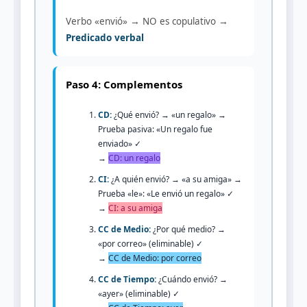
Verbo «envió» → NO es copulativo →
Predicado verbal
Paso 4: Complementos
CD:
¿Qué envió? → «un regalo» →
Prueba pasiva: «Un regalo fue
enviado» ✓
→
CD: un regalo
CI:
¿A quién envió? → «a su amiga» →
Prueba «le»: «Le envió un regalo» ✓
→
CI: a su amiga
CC de Medio:
¿Por qué medio? →
«por correo» (eliminable) ✓
→
CC de Medio: por correo
CC de Tiempo:
¿Cuándo envió? →
«ayer» (eliminable) ✓