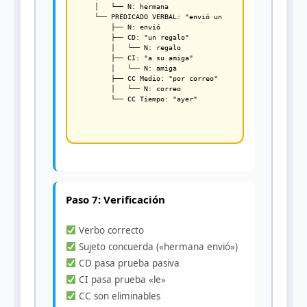
│   └── N: hermana

└── PREDICADO VERBAL: "envió un regalo a su amiga po
    ├── N: envió

    ├── CD: "un regalo"

    │   └── N: regalo

    ├── CI: "a su amiga"

    │   └── N: amiga

    ├── CC Medio: "por correo"

    │   └── N: correo

Paso 7: Verificación
Verbo correcto
Sujeto concuerda («hermana envió»)
CD pasa prueba pasiva
CI pasa prueba «le»
CC son eliminables