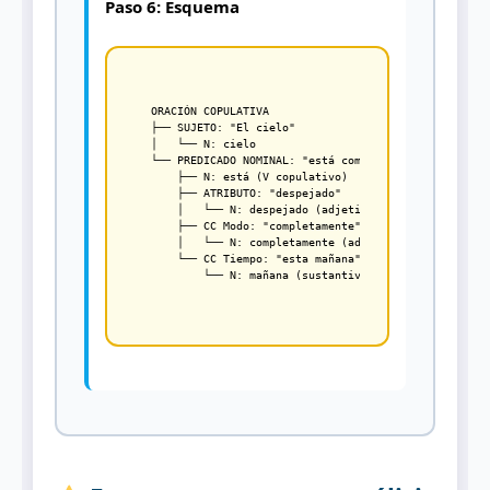
Paso 6: Esquema
ORACIÓN COPULATIVA

├── SUJETO: "El cielo"

│   └── N: cielo

└── PREDICADO NOMINAL: "está completamente despejado
    ├── N: está (V copulativo)

    ├── ATRIBUTO: "despejado"

    │   └── N: despejado (adjetivo)

    ├── CC Modo: "completamente" (modifica al atribu
    │   └── N: completamente (adverbio)

    └── CC Tiempo: "esta mañana"
