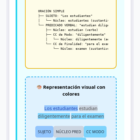
ORACIÓN SIMPLE

├── SUJETO: "Los estudiantes"

│   └── Núcleo: estudiantes (sustantivo)

└── PREDICADO VERBAL: "estudian diligentemente para el 
    ├── Núcleo: estudian (verbo)

    ├── CC de Modo: "diligentemente"

    │   └── Núcleo: diligentemente (adverbio)

    └── CC de Finalidad: "para el examen"

Representación visual con
colores
Los estudiantes
estudian
diligentemente
para el examen
SUJETO
NÚCLEO PRED
CC MODO