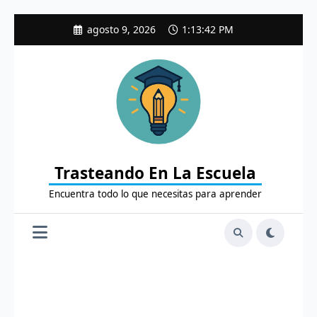
Saltar
agosto 9, 2026
1:13:43 PM
al
contenido
Trasteando En La Escuela
Encuentra todo lo que necesitas para aprender