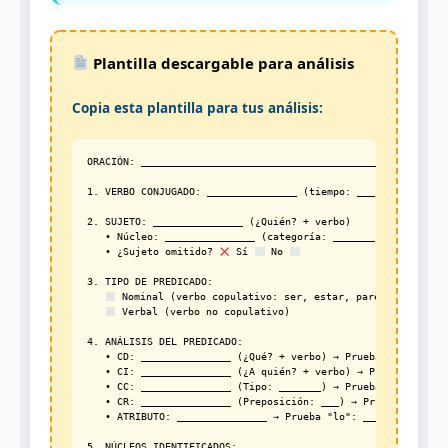
Plantilla descargable para análisis
Copia esta plantilla para tus análisis:
ORACIÓN: ____________________________________________________
1. VERBO CONJUGADO: _______________ (tiempo: ___, persona: __
2. SUJETO: _______________ (¿Quién? + verbo)

   • Núcleo: _______________ (categoría: _______)

   • ¿Sujeto omitido? 
 Sí 
 No 
3. TIPO DE PREDICADO: 

 Nominal (verbo copulativo: ser, estar, parecer)

 Verbal (verbo no copulativo)

4. ANÁLISIS DEL PREDICADO:

   • CD: _______________ (¿Qué? + verbo) → Prueba pasiva: ___
   • CI: _______________ (¿A quién? + verbo) → Prueba le/les:
   • CC: _______________ (Tipo: _______) → Prueba eliminación
   • CR: _______________ (Preposición: ___) → Prueba obligat
   • ATRIBUTO: _______________ → Prueba "lo": _______

5. NÚCLEOS IDENTIFICADOS:
