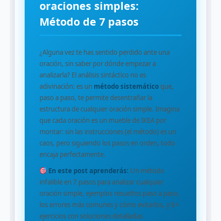
oraciones simples:
Método de 7 pasos
¿Alguna vez te has sentido perdido ante una
oración, sin saber por dónde empezar a
analizarla? El análisis sintáctico no es
adivinación: es un
método sistemático
que,
paso a paso, te permite desentrañar la
estructura de cualquier oración simple. Imagina
que cada oración es un mueble de IKEA por
montar: sin las instrucciones (el método) es un
caos, pero siguiendo los pasos en orden, todo
encaja perfectamente.
En este post aprenderás:
Un método
infalible en 7 pasos para analizar cualquier
oración simple, ejemplos resueltos paso a paso,
los errores más comunes y cómo evitarlos, y 8+
ejercicios con soluciones detalladas.