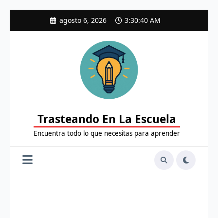
Saltar
agosto 6, 2026
3:30:41 AM
al
contenido
Trasteando En La Escuela
Encuentra todo lo que necesitas para aprender