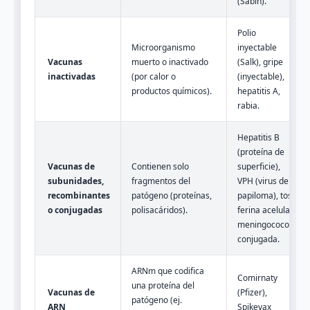
(Sabin).
Polio
Microorganismo
inyectable
Vacunas
muerto o inactivado
(Salk), gripe
inactivadas
(por calor o
(inyectable),
productos químicos).
hepatitis A,
rabia.
Hepatitis B
(proteína de
Vacunas de
Contienen solo
superficie),
subunidades,
fragmentos del
VPH (virus del
recombinantes
patógeno (proteínas,
papiloma), tos
o conjugadas
polisacáridos).
ferina acelular,
meningococo
conjugada.
ARNm que codifica
Comirnaty
una proteína del
Vacunas de
(Pfizer),
patógeno (ej.
ARN
Spikevax