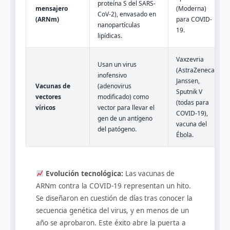
proteína S del SARS-
mensajero
(Moderna)
CoV-2), envasado en
(ARNm)
para COVID-
nanopartículas
19.
lipídicas.
Vaxzevria
Usan un virus
(AstraZeneca),
inofensivo
Janssen,
Vacunas de
(adenovirus
Sputnik V
vectores
modificado) como
(todas para
víricos
vector para llevar el
COVID-19),
gen de un antígeno
vacuna del
del patógeno.
Ébola.
Evolución tecnológica:
Las vacunas de
ARNm contra la COVID-19 representan un hito.
Se diseñaron en cuestión de días tras conocer la
secuencia genética del virus, y en menos de un
año se aprobaron. Este éxito abre la puerta a