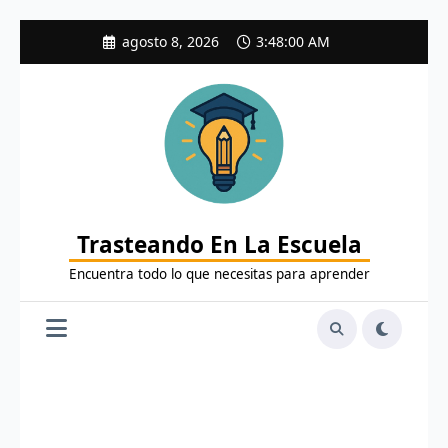
Saltar
agosto 8, 2026
3:48:01 AM
al
contenido
Trasteando En La Escuela
Encuentra todo lo que necesitas para aprender