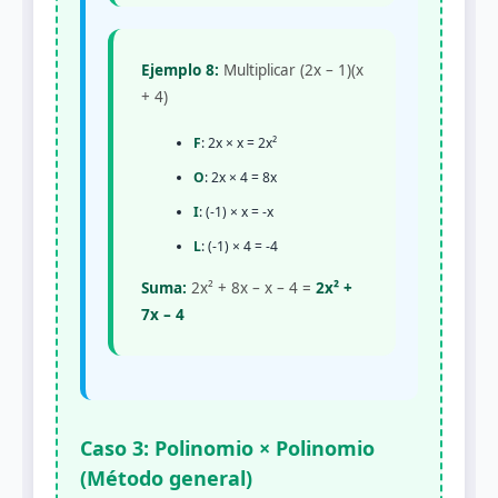
Ejemplo 8:
Multiplicar (2x – 1)(x
+ 4)
F
: 2x × x = 2x²
O
: 2x × 4 = 8x
I
: (-1) × x = -x
L
: (-1) × 4 = -4
Suma:
2x² + 8x – x – 4 =
2x² +
7x – 4
Caso 3: Polinomio × Polinomio
(Método general)