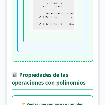
       x² + 2x + 1

    ×        x + 2

    --------------

      2x² + 4x + 2   ← (x²+2x+1) × 2

 x³ + 2x² +  x       ← (x²+2x+1) × x (desplazado)
    --------------

Propiedades de las
operaciones con polinomios
Reglas que siempre se cumplen