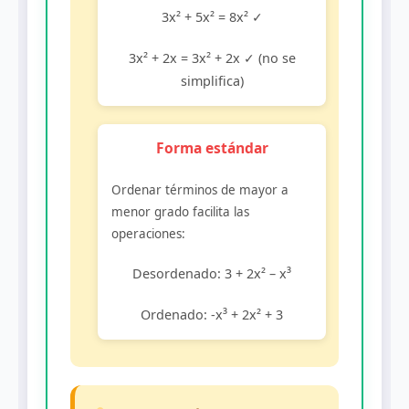
3x² + 5x² = 8x² ✓
3x² + 2x = 3x² + 2x ✓ (no se
simplifica)
Forma estándar
Ordenar términos de mayor a
menor grado facilita las
operaciones:
Desordenado: 3 + 2x² – x³
Ordenado: -x³ + 2x² + 3