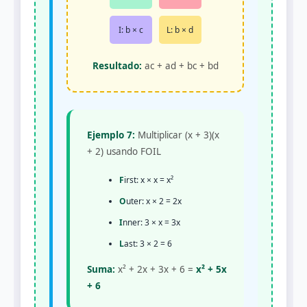
I: b × c
L: b × d
Resultado:
ac + ad + bc + bd
Ejemplo 7:
Multiplicar (x + 3)(x
+ 2) usando FOIL
F
irst: x × x = x²
O
uter: x × 2 = 2x
I
nner: 3 × x = 3x
L
ast: 3 × 2 = 6
Suma:
x² + 2x + 3x + 6 =
x² + 5x
+ 6