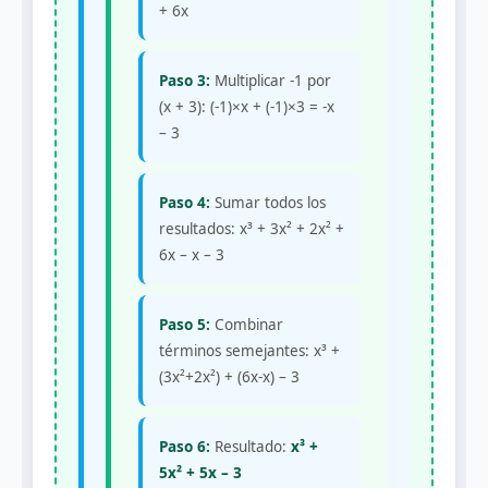
+ 6x
Paso 3:
Multiplicar -1 por
(x + 3): (-1)×x + (-1)×3 = -x
– 3
Paso 4:
Sumar todos los
resultados: x³ + 3x² + 2x² +
6x – x – 3
Paso 5:
Combinar
términos semejantes: x³ +
(3x²+2x²) + (6x-x) – 3
Paso 6:
Resultado:
x³ +
5x² + 5x – 3