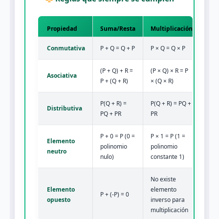
Propiedad
Suma/Resta
Multiplicación
Conmutativa
P + Q = Q + P
P × Q = Q × P
(P + Q) + R =
(P × Q) × R = P
Asociativa
P + (Q + R)
× (Q × R)
P(Q + R) =
P(Q + R) = PQ +
Distributiva
PQ + PR
PR
P + 0 = P (0 =
P × 1 = P (1 =
Elemento
polinomio
polinomio
neutro
nulo)
constante 1)
No existe
Elemento
elemento
P + (-P) = 0
opuesto
inverso para
multiplicación