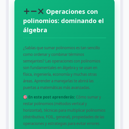
Operaciones con
polinomios: dominando el
álgebra
¿Sabías que sumar polinomios es tan sencillo
como ordenar y combinar términos
semejantes? Las operaciones con polinomios
son fundamentales en álgebra y se usan en
física, ingeniería, economía y muchas otras
áreas. Aprender a manejarlas te abrirá las
puertas a matemáticas más avanzadas.
En este post aprenderás:
Cómo sumar y
restar polinomios (métodos vertical y
horizontal), técnicas para multiplicar polinomios
(distributiva, FOIL, general), propiedades de las
operaciones y estrategias para evitar errores