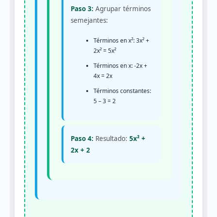
Paso 3:
Agrupar términos
semejantes:
Términos en x²: 3x² +
2x² = 5x²
Términos en x: -2x +
4x = 2x
Términos constantes:
5 – 3 = 2
Paso 4:
Resultado:
5x² +
2x + 2