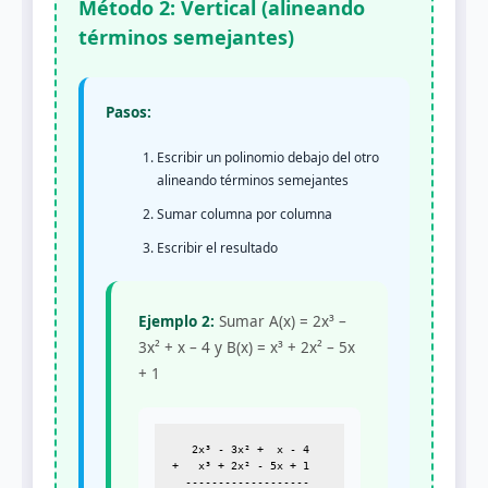
Método 2: Vertical (alineando
términos semejantes)
Pasos:
Escribir un polinomio debajo del otro
alineando términos semejantes
Sumar columna por columna
Escribir el resultado
Ejemplo 2:
Sumar A(x) = 2x³ –
3x² + x – 4 y B(x) = x³ + 2x² – 5x
+ 1
   2x³ - 3x² +  x - 4

+   x³ + 2x² - 5x + 1

  -------------------
