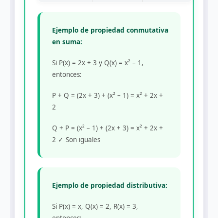
Ejemplo de propiedad conmutativa
en suma:
Si P(x) = 2x + 3 y Q(x) = x² – 1,
entonces:
P + Q = (2x + 3) + (x² – 1) = x² + 2x +
2
Q + P = (x² – 1) + (2x + 3) = x² + 2x +
2 ✓ Son iguales
Ejemplo de propiedad distributiva:
Si P(x) = x, Q(x) = 2, R(x) = 3,