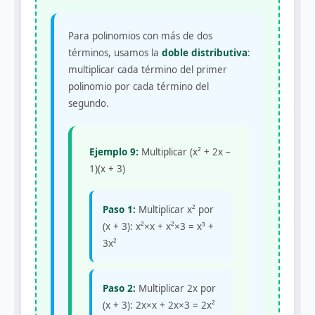
Para polinomios con más de dos
términos, usamos la
doble distributiva
:
multiplicar cada término del primer
polinomio por cada término del
segundo.
Ejemplo 9:
Multiplicar (x² + 2x –
1)(x + 3)
Paso 1:
Multiplicar x² por
(x + 3): x²×x + x²×3 = x³ +
3x²
Paso 2:
Multiplicar 2x por
(x + 3): 2x×x + 2x×3 = 2x²