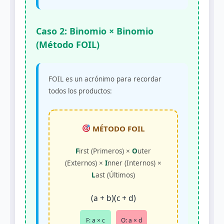
Caso 2: Binomio × Binomio
(Método FOIL)
FOIL es un acrónimo para recordar
todos los productos:
MÉTODO FOIL
F
irst (Primeros) ×
O
uter
(Externos) ×
I
nner (Internos) ×
L
ast (Últimos)
(a + b)(c + d)
F: a × c
O: a × d