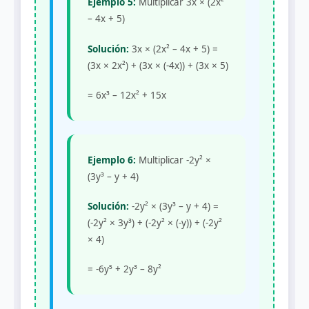
Ejemplo 5:
Multiplicar 3x × (2x²
– 4x + 5)
Solución:
3x × (2x² – 4x + 5) =
(3x × 2x²) + (3x × (-4x)) + (3x × 5)
= 6x³ – 12x² + 15x
Ejemplo 6:
Multiplicar -2y² ×
(3y³ – y + 4)
Solución:
-2y² × (3y³ – y + 4) =
(-2y² × 3y³) + (-2y² × (-y)) + (-2y²
× 4)
= -6y⁵ + 2y³ – 8y²