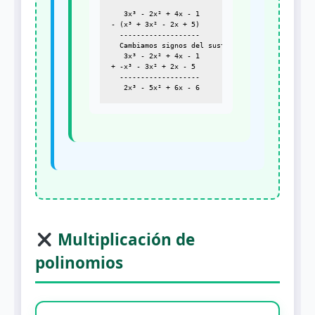
   3x³ - 2x² + 4x - 1

- (x³ + 3x² - 2x + 5)

  -------------------

  Cambiamos signos del sustraendo:

   3x³ - 2x² + 4x - 1

+ -x³ - 3x² + 2x - 5

  -------------------

Multiplicación de
polinomios