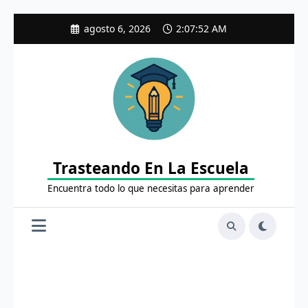
Saltar
agosto 6, 2026
2:07:53 AM
al
contenido
Trasteando En La Escuela
Encuentra todo lo que necesitas para aprender