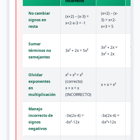
incorrecto
No cambiar
(x+2) – (x-
Camb
(x+2) – (x-3) =
signos en
3) = x+2-
los s
x+2-x-3 = -1
resta
x+3 = 5
sust
Solo 
Sumar
3x² + 2x =
varia
términos no
3x² + 2x = 5x³
3x² + 2x
expo
semejantes
igual
Olvidar
x² × x³ = x⁵
exponentes
(correcto)
Recor
x × x = x²
en
x × x = x
x¹ × x
multiplicación
(INCORRECTO)
Manejo
Negat
incorrecto de
-3x(2x-4) =
-3x(2x-4) =
negat
signos
-6x²-12x
-6x²+12x
posit
negativos