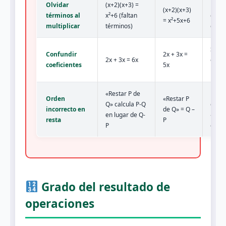
Olvidar
(x+2)(x+3) =
Usar 
(x+2)(x+3)
términos al
x²+6 (faltan
doble
= x²+5x+6
multiplicar
términos)
comp
Suma
Confundir
2x + 3x =
2x + 3x = 6x
coefi
coeficientes
5x
multi
«Restar P de
Leer
Orden
«Restar P
Q» calcula P-Q
cuid
incorrecto en
de Q» = Q –
en lugar de Q-
«de» 
resta
P
P
orde
Grado del resultado de
operaciones