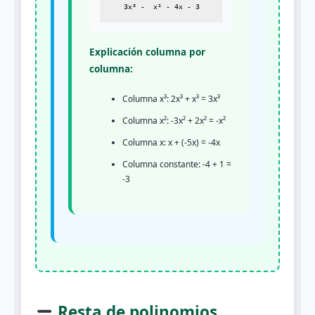
Explicación columna por
columna:
Columna x³: 2x³ + x³ = 3x³
Columna x²: -3x² + 2x² = -x²
Columna x: x + (-5x) = -4x
Columna constante: -4 + 1 =
-3
Resta de polinomios