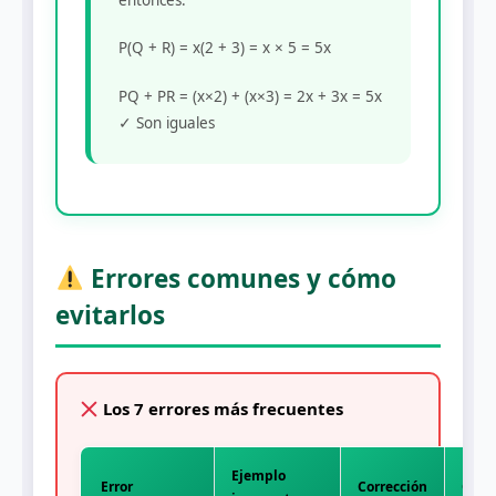
entonces:
P(Q + R) = x(2 + 3) = x × 5 = 5x
PQ + PR = (x×2) + (x×3) = 2x + 3x = 5x
✓ Son iguales
Errores comunes y cómo
evitarlos
Los 7 errores más frecuentes
Ejemplo
Error
Corrección
Cómo