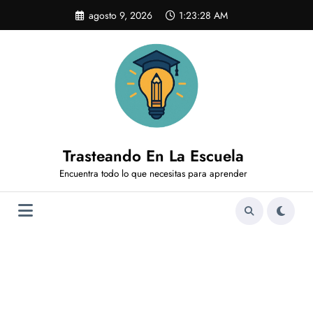
Saltar
agosto 9, 2026
1:23:29 AM
al
contenido
Trasteando En La Escuela
Encuentra todo lo que necesitas para aprender