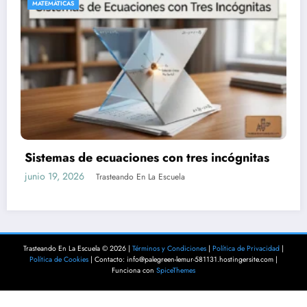
MATEMÁTICAS
 incógnitas
Sistemas de ecuaciones: método 
junio 19, 2026
Trasteando En La Escuela
Trasteando En La Escuela © 2026 |
Términos y Condiciones
|
Política de Privacidad
|
Política de Cookies
| Contacto: info@palegreen-lemur-581131.hostingersite.com |
Funciona con
SpiceThemes