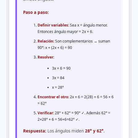
Paso a paso:
Definir variables:
Sea x = ángulo menor.
Entonces ángulo mayor = 2x + 6.
Relación:
Son complementarios → suman
90°: x + (2x + 6) = 90
Resolver:
3x + 6 = 90
3x = 84
x = 28°
Encontrar el otro:
2x + 6 = 2(28) + 6 = 56 + 6
= 62°
Verificar:
28° + 62° = 90° ✓. Además 62° =
2×28° + 6 = 56+6=62° ✓.
Respuesta:
Los ángulos miden
28° y 62°
.