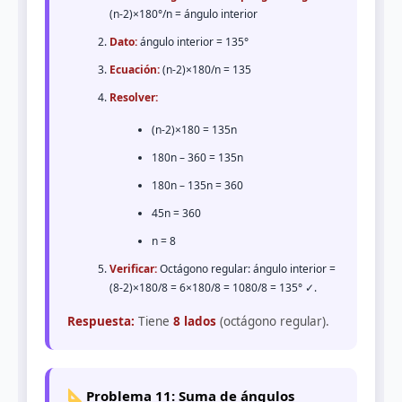
(n-2)×180°/n = ángulo interior
Dato:
ángulo interior = 135°
Ecuación:
(n-2)×180/n = 135
Resolver:
(n-2)×180 = 135n
180n – 360 = 135n
180n – 135n = 360
45n = 360
n = 8
Verificar:
Octágono regular: ángulo interior =
(8-2)×180/8 = 6×180/8 = 1080/8 = 135° ✓.
Respuesta:
Tiene
8 lados
(octágono regular).
Problema 11: Suma de ángulos