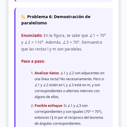
Problema 6: Demostración de
paralelismo
Enunciado:
En la figura, se sabe que ∠1 = 70°
y ∠2 = 110°. Además, ∠3 = 70°. Demuestra
que las rectas l y m son paralelas.
Paso a paso:
Analizar datos:
∠1 y ∠2 son adyacentes en
una línea recta? No necesariamente. Pero si
∠1 y ∠2 están en l, y ∠3 está en m, y son
correspondientes o alternos internos con
alguno de ellos.
Posible enfoque:
Si ∠1 y ∠3 son
correspondientes y son iguales (70° = 70°),
entonces l ∥ m por el recíproco del teorema
de ángulos correspondientes.