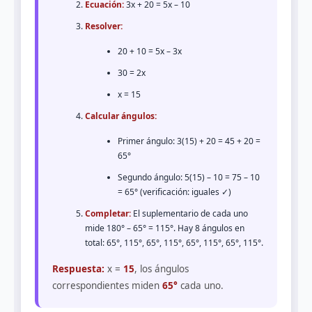
Ecuación:
3x + 20 = 5x – 10
Resolver:
20 + 10 = 5x – 3x
30 = 2x
x = 15
Calcular ángulos:
Primer ángulo: 3(15) + 20 = 45 + 20 =
65°
Segundo ángulo: 5(15) – 10 = 75 – 10
= 65° (verificación: iguales ✓)
Completar:
El suplementario de cada uno
mide 180° – 65° = 115°. Hay 8 ángulos en
total: 65°, 115°, 65°, 115°, 65°, 115°, 65°, 115°.
Respuesta:
x =
15
, los ángulos
correspondientes miden
65°
cada uno.