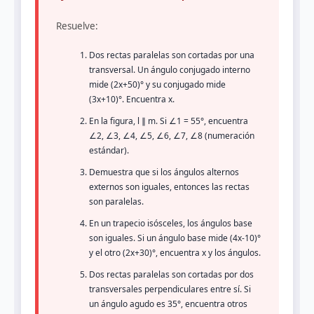
Resuelve:
Dos rectas paralelas son cortadas por una
transversal. Un ángulo conjugado interno
mide (2x+50)° y su conjugado mide
(3x+10)°. Encuentra x.
En la figura, l ∥ m. Si ∠1 = 55°, encuentra
∠2, ∠3, ∠4, ∠5, ∠6, ∠7, ∠8 (numeración
estándar).
Demuestra que si los ángulos alternos
externos son iguales, entonces las rectas
son paralelas.
En un trapecio isósceles, los ángulos base
son iguales. Si un ángulo base mide (4x-10)°
y el otro (2x+30)°, encuentra x y los ángulos.
Dos rectas paralelas son cortadas por dos
transversales perpendiculares entre sí. Si
un ángulo agudo es 35°, encuentra otros