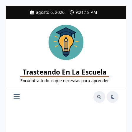
Saltar
agosto 6, 2026
9:21:19 AM
al
contenido
Trasteando En La Escuela
Encuentra todo lo que necesitas para aprender