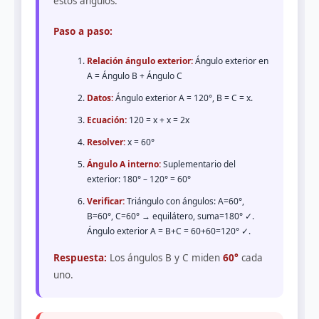
estos ángulos.
Paso a paso:
Relación ángulo exterior:
Ángulo exterior en
A = Ángulo B + Ángulo C
Datos:
Ángulo exterior A = 120°, B = C = x.
Ecuación:
120 = x + x = 2x
Resolver:
x = 60°
Ángulo A interno:
Suplementario del
exterior: 180° – 120° = 60°
Verificar:
Triángulo con ángulos: A=60°,
B=60°, C=60° → equilátero, suma=180° ✓.
Ángulo exterior A = B+C = 60+60=120° ✓.
Respuesta:
Los ángulos B y C miden
60°
cada
uno.