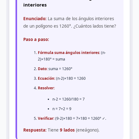
interiores
Enunciado:
La suma de los ángulos interiores
de un polígono es 1260°. ¿Cuántos lados tiene?
Paso a paso:
Fórmula suma ángulos interiores:
(n-
2)×180° = suma
Dato:
suma = 1260°
Ecuación:
(n-2)×180 = 1260
Resolver:
n-2 = 1260/180 = 7
n = 7+2 = 9
Verificar:
(9-2)×180 = 7×180 = 1260° ✓.
Respuesta:
Tiene
9 lados
(eneágono).