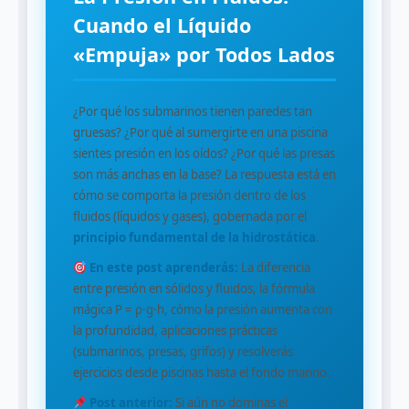
Cuando el Líquido
«Empuja» por Todos Lados
¿Por qué los submarinos tienen paredes tan
gruesas? ¿Por qué al sumergirte en una piscina
sientes presión en los oídos? ¿Por qué las presas
son más anchas en la base? La respuesta está en
cómo se comporta la presión dentro de los
fluidos (líquidos y gases), gobernada por el
principio fundamental de la hidrostática
.
En este post aprenderás:
La diferencia
entre presión en sólidos y fluidos, la fórmula
mágica P = ρ·g·h, cómo la presión aumenta con
la profundidad, aplicaciones prácticas
(submarinos, presas, grifos) y resolverás
ejercicios desde piscinas hasta el fondo marino.
Post anterior:
Si aún no dominas el