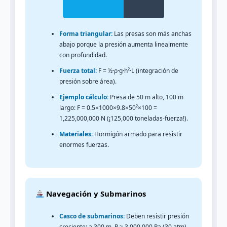
Forma triangular:
Las presas son más anchas
abajo porque la presión aumenta linealmente
con profundidad.
Fuerza total:
F = ½·ρ·g·h²·L (integración de
presión sobre área).
Ejemplo cálculo:
Presa de 50 m alto, 100 m
largo: F = 0.5×1000×9.8×50²×100 =
1,225,000,000 N (¡125,000 toneladas-fuerza!).
Materiales:
Hormigón armado para resistir
enormes fuerzas.
Navegación y Submarinos
Casco de submarinos:
Deben resistir presión
creciente: a 300 m, P ≈ 3,000,000 Pa (30 atm).