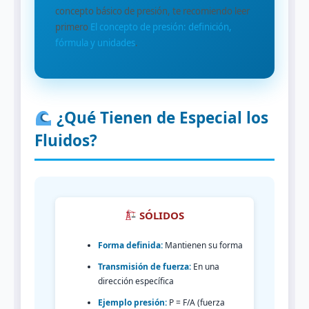
concepto básico de presión, te recomiendo leer
primero
El concepto de presión: definición,
fórmula y unidades
.
¿Qué Tienen de Especial los
Fluidos?
SÓLIDOS
Forma definida:
Mantienen su forma
Transmisión de fuerza:
En una
dirección específica
Ejemplo presión:
P = F/A (fuerza