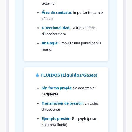
externa)
Área de contacto:
Importante para el
cálculo
Direccionalidad:
La fuerza tiene
dirección clara
Analogía:
Empujar una pared con la
mano
FLUIDOS (Líquidos/Gases)
Sin forma propia:
Se adaptan al
recipiente
Transmisión de presión:
En todas
direcciones
Ejemplo presión:
P = ρ·g·h (peso
columna fluido)