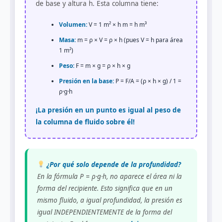
de base y altura h. Esta columna tiene:
Volumen:
V = 1 m² × h m = h m³
Masa:
m = ρ × V = ρ × h (pues V = h para área
1 m²)
Peso:
F = m × g = ρ × h × g
Presión en la base:
P = F/A = (ρ × h × g) / 1 =
ρ·g·h
¡La presión en un punto es igual al peso de
la columna de fluido sobre él!
¿Por qué solo depende de la profundidad?
En la fórmula P = ρ·g·h, no aparece el área ni la
forma del recipiente. Esto significa que en un
mismo fluido, a igual profundidad, la presión es
igual INDEPENDIENTEMENTE de la forma del