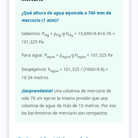
¿Qué altura de agua equivale a 760 mm de
mercurio (1 atm)?
Sabemos: P
= ρ
·g·h
= 13,600×9.8×0.76 =
Hg
Hg
Hg
101,325 Pa
Para agua: P
= ρ
·g·h
= 101,325 Pa
agua
agua
agua
Despejamos: h
= 101,325 / (1000×9.8) =
agua
10.34 metros
¡Sorprendente!
Una columna de mercurio de
solo 76 cm ejerce la misma presión que una
columna de agua de más de 10 metros. Por eso
los barómetros de mercurio son compactos.