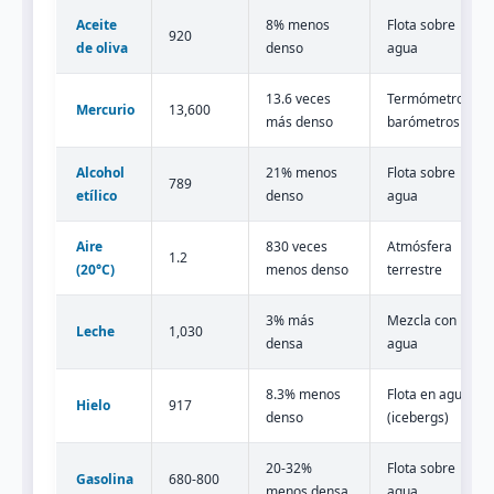
Aceite
8% menos
Flota sobre
920
de oliva
denso
agua
13.6 veces
Termómetros,
Mercurio
13,600
más denso
barómetros
Alcohol
21% menos
Flota sobre
789
etílico
denso
agua
Aire
830 veces
Atmósfera
1.2
(20°C)
menos denso
terrestre
3% más
Mezcla con
Leche
1,030
densa
agua
8.3% menos
Flota en agua
Hielo
917
denso
(icebergs)
20-32%
Flota sobre
Gasolina
680-800
menos densa
agua