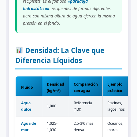
recipiente. Es el famoso
«paradoja
hidrostática»
: recipientes de formas diferentes
pero con misma altura de agua ejercen la misma
presión en el fondo.
Densidad: La Clave que
Diferencia Líquidos
Densidad
Comparación
Ejemplo
Fluido
(kg/m³)
con agua
práctico
Agua
Referencia
Piscinas,
1,000
dulce
(1.0)
lagos, ríos
Agua de
1,025-
2.5-3% más
Océanos,
mar
1,030
densa
mares