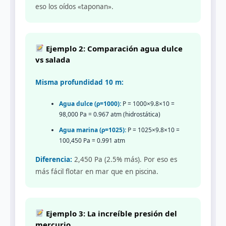
eso los oídos «taponan».
Ejemplo 2: Comparación agua dulce
vs salada
Misma profundidad 10 m:
Agua dulce (ρ=1000):
P = 1000×9.8×10 =
98,000 Pa = 0.967 atm (hidrostática)
Agua marina (ρ=1025):
P = 1025×9.8×10 =
100,450 Pa = 0.991 atm
Diferencia:
2,450 Pa (2.5% más). Por eso es
más fácil flotar en mar que en piscina.
Ejemplo 3: La increíble presión del
mercurio