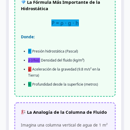
La Fórmula Más Importante de la
Hidrostática
P = ρ · g · h
Donde:
P:
Presión hidrostática (Pascal)
ρ (rho):
Densidad del fluido (kg/m³)
g:
Aceleración de la gravedad (9.8 m/s² en la
Tierra)
h:
Profundidad desde la superficie (metros)
La Analogía de la Columna de Fluido
Imagina una columna vertical de agua de 1 m²