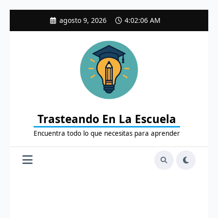
Saltar
agosto 9, 2026
4:02:07 AM
al
contenido
Trasteando En La Escuela
Encuentra todo lo que necesitas para aprender