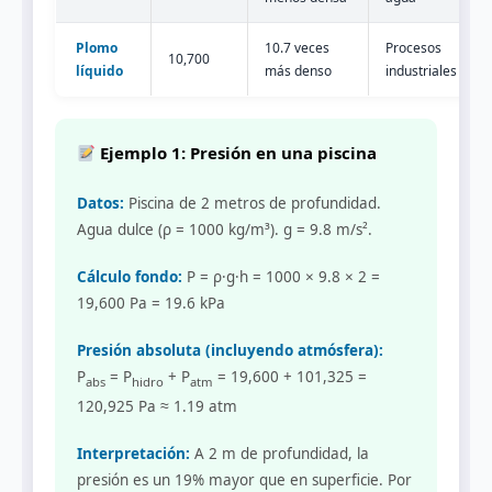
Plomo
10.7 veces
Procesos
10,700
líquido
más denso
industriales
Ejemplo 1: Presión en una piscina
Datos:
Piscina de 2 metros de profundidad.
Agua dulce (ρ = 1000 kg/m³). g = 9.8 m/s².
Cálculo fondo:
P = ρ·g·h = 1000 × 9.8 × 2 =
19,600 Pa = 19.6 kPa
Presión absoluta (incluyendo atmósfera):
P
= P
+ P
= 19,600 + 101,325 =
abs
hidro
atm
120,925 Pa ≈ 1.19 atm
Interpretación:
A 2 m de profundidad, la
presión es un 19% mayor que en superficie. Por