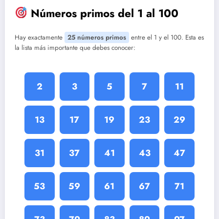
Números primos del 1 al 100
Hay exactamente
25 números primos
entre el 1 y el 100. Esta es
la lista más importante que debes conocer:
2
3
5
7
11
13
17
19
23
29
31
37
41
43
47
53
59
61
67
71