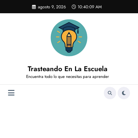
Saltar
agosto 9, 2026
10:40:10 AM
al
contenido
Trasteando En La Escuela
Encuentra todo lo que necesitas para aprender