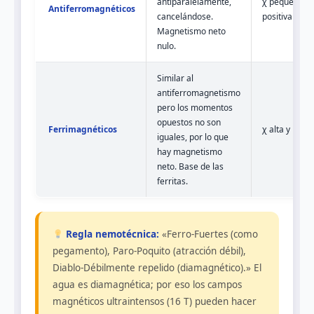
antiparalelamente,
χ pequeña
Antiferromagnéticos
cancelándose.
positiva
Magnetismo neto
nulo.
Similar al
antiferromagnetismo
pero los momentos
opuestos no son
Ferrimagnéticos
χ alta y posit
iguales, por lo que
hay magnetismo
neto. Base de las
ferritas.
Regla nemotécnica:
«Ferro-Fuertes (como
pegamento), Paro-Poquito (atracción débil),
Diablo-Débilmente repelido (diamagnético).» El
agua es diamagnética; por eso los campos
magnéticos ultraintensos (16 T) pueden hacer