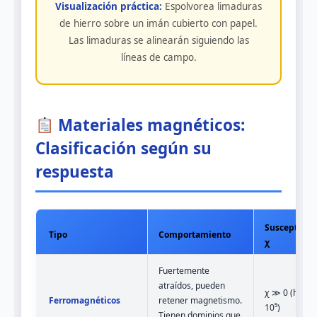
Visualización práctica:
Espolvorea limaduras
de hierro sobre un imán cubierto con papel.
Las limaduras se alinearán siguiendo las
líneas de campo.
Materiales magnéticos:
Clasificación según su
respuesta
Susceptibil
Tipo
Comportamiento
χ
Fuertemente
atraídos, pueden
χ ≫ 0 (hasta
Ferromagnéticos
retener magnetismo.
10⁵)
Tienen dominios que