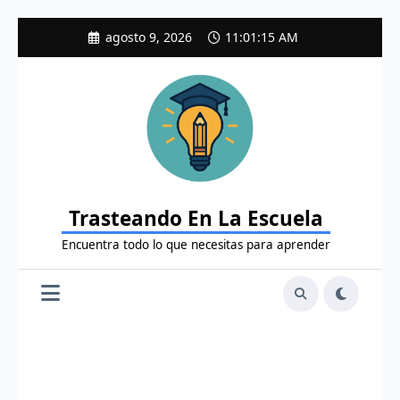
Saltar
agosto 9, 2026
11:01:16 AM
al
contenido
Trasteando En La Escuela
Encuentra todo lo que necesitas para aprender