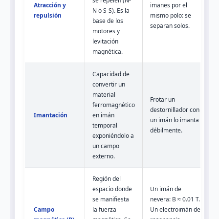
se repelen (N-
Atracción y
imanes por el
N o S-S). Es la
repulsión
mismo polo: se
base de los
separan solos.
motores y
levitación
magnética.
Capacidad de
convertir un
material
Frotar un
ferromagnético
destornillador con
Imantación
en imán
un imán lo imanta
temporal
débilmente.
exponiéndolo a
un campo
externo.
Región del
espacio donde
Un imán de
se manifiesta
nevera: B ≈ 0.01 T.
Campo
la fuerza
Un electroimán de