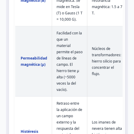
magnético (B)
magnética. Se
resonancia
mide en Tesla
magnética: 1.5 a 7
(T) o Gauss (1 T
T.
= 10,000 G).
Facilidad con la
que un
material
Núcleos de
permite el paso
transformadores:
Permeabilidad
de líneas de
hierro silicio para
magnética (μ)
campo. El
concentrar el
hierro tiene μ
flujo.
alta (~5000
veces la del
vacío).
Retraso entre
la aplicación de
un campo
externo y la
Los imanes de
respuesta del
nevera tienen alta
Histéresis