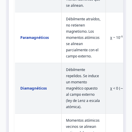
se alinean.
Débilmente atraídos,
no retienen
magnetismo. Los
Paramagnéticos
momentos atómicos
χ ~ 10⁻⁵ a 10⁻
se alinean
parcialmente con el
campo externo.
Débilmente
repelidos. Se induce
un momento
Diamagnéticos
magnético opuesto
χ < 0 (∼ -10⁻⁵
al campo externo
(ley de Lenz a escala
atómica).
Momentos atómicos
vecinos se alinean