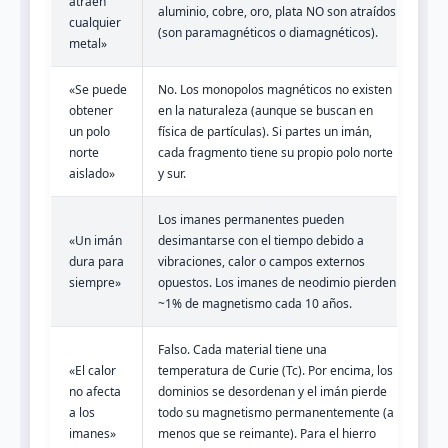
atraen
aluminio, cobre, oro, plata NO son atraídos
cualquier
(son paramagnéticos o diamagnéticos).
metal»
«Se puede
No. Los monopolos magnéticos no existen
obtener
en la naturaleza (aunque se buscan en
un polo
física de partículas). Si partes un imán,
norte
cada fragmento tiene su propio polo norte
aislado»
y sur.
Los imanes permanentes pueden
«Un imán
desimantarse con el tiempo debido a
dura para
vibraciones, calor o campos externos
siempre»
opuestos. Los imanes de neodimio pierden
~1% de magnetismo cada 10 años.
Falso. Cada material tiene una
«El calor
temperatura de Curie (Tc). Por encima, los
no afecta
dominios se desordenan y el imán pierde
a los
todo su magnetismo permanentemente (a
imanes»
menos que se reimante). Para el hierro