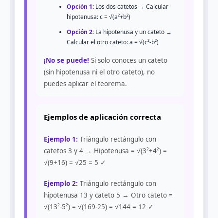
Opción 1:
Los dos catetos → Calcular
hipotenusa: c = √(a²+b²)
Opción 2:
La hipotenusa y un cateto →
Calcular el otro cateto: a = √(c²-b²)
¡No se puede!
Si solo conoces un cateto
(sin hipotenusa ni el otro cateto), no
puedes aplicar el teorema.
Ejemplos de aplicación correcta
Ejemplo 1:
Triángulo rectángulo con
catetos 3 y 4 → Hipotenusa = √(3²+4²) =
√(9+16) = √25 = 5 ✓
Ejemplo 2:
Triángulo rectángulo con
hipotenusa 13 y cateto 5 → Otro cateto =
√(13²-5²) = √(169-25) = √144 = 12 ✓