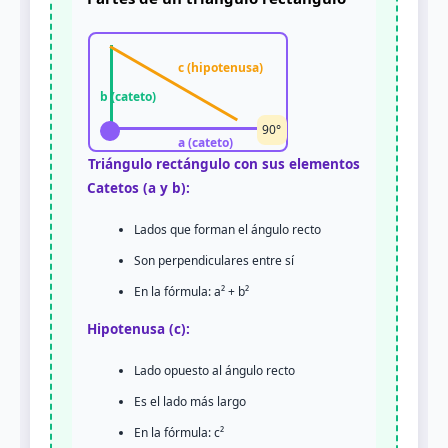
c (hipotenusa)
b (cateto)
90°
a (cateto)
Triángulo rectángulo con sus elementos
Catetos (a y b):
Lados que forman el ángulo recto
Son perpendiculares entre sí
En la fórmula: a² + b²
Hipotenusa (c):
Lado opuesto al ángulo recto
Es el lado más largo
En la fórmula: c²