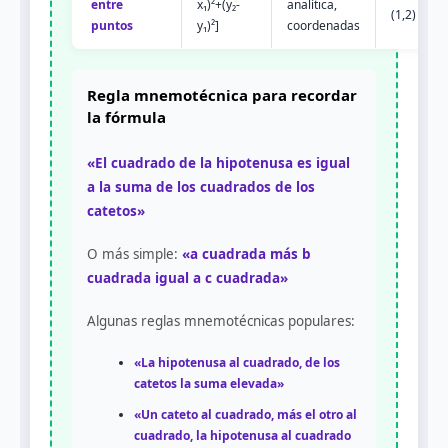
entre
x₁)²+(y₂-
analítica,
(1,2) y (4,
puntos
y₁)²]
coordenadas
Regla mnemotécnica para recordar
la fórmula
«El cuadrado de la hipotenusa es igual
a la suma de los cuadrados de los
catetos»
O más simple:
«a cuadrada más b
cuadrada igual a c cuadrada»
Algunas reglas mnemotécnicas populares:
«La hipotenusa al cuadrado, de los
catetos la suma elevada»
«Un cateto al cuadrado, más el otro al
cuadrado, la hipotenusa al cuadrado