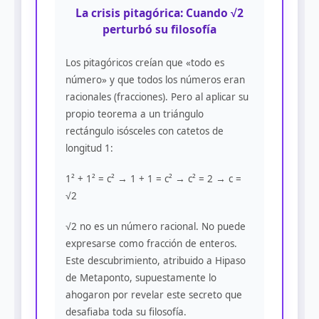
La crisis pitagórica: Cuando √2
perturbó su filosofía
Los pitagóricos creían que «todo es
número» y que todos los números eran
racionales (fracciones). Pero al aplicar su
propio teorema a un triángulo
rectángulo isósceles con catetos de
longitud 1:
1² + 1² = c² → 1 + 1 = c² → c² = 2 → c =
√2
√2 no es un número racional. No puede
expresarse como fracción de enteros.
Este descubrimiento, atribuido a Hipaso
de Metaponto, supuestamente lo
ahogaron por revelar este secreto que
desafiaba toda su filosofía.