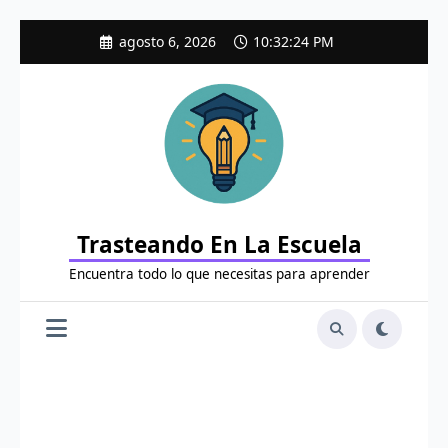
Saltar
agosto 6, 2026
10:32:25 PM
al
contenido
Trasteando En La Escuela
Encuentra todo lo que necesitas para aprender