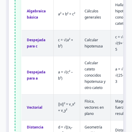
Hallar
Algebraica
Cálculos
hipotenus
a² + b² = c²
básica
generales
conocidos
catetos
c = √(3²+4
Despejada
c = √(a² +
Calcular
√(9+16) =
para c
b²)
hipotenusa
5
Calcular
cateto
a = √(5²-4²
Despejada
a = √(c² –
conocidos
√(25-16) =
para a
b²)
hipotenusa y
3
otro cateto
Física,
Magnitud
‖v‖² = v_x²
Vectorial
vectores en
fuerza
+ v_y²
plano
resultante
Distancia
d = √[(x₂-
Geometría
Distancia 