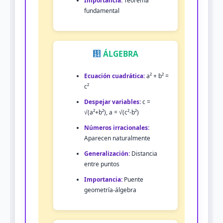
Importancia:
Teorema
fundamental
ÁLGEBRA
Ecuación cuadrática:
a² + b² =
c²
Despejar variables:
c =
√(a²+b²), a = √(c²-b²)
Números irracionales:
Aparecen naturalmente
Generalización:
Distancia
entre puntos
Importancia:
Puente
geometría-álgebra