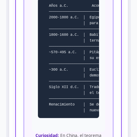
   Años a.C.           Acontecimiento clave

   ──────────────────────────────────────────
   2000-1800 a.C.  │  Egipcios usan cuerdas 3
                   │  para ángulos rectos

   ──────────────────────────────────────────
   1800-1600 a.C.  │  Babilonios registran

                   │  ternas pitagóricas

   ──────────────────────────────────────────
   ~570-495 a.C.   │  Pitágoras nace y funda

                   │  su escuela

   ──────────────────────────────────────────
   ~300 a.C.       │  Euclides incluye la

                   │  demostración en "Elemen
   ──────────────────────────────────────────
   Siglo XII d.C.  │  Traducciones árabes lle
                   │  el teorema a Europa

   ──────────────────────────────────────────
   Renacimiento    │  Se descubren cientos de
Curiosidad:
En China, el teorema