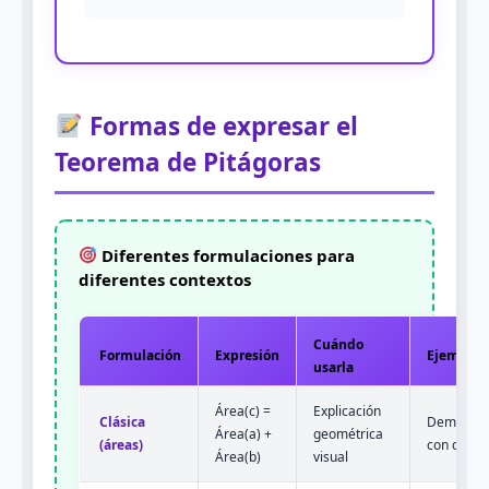
Formas de expresar el
Teorema de Pitágoras
Diferentes formulaciones para
diferentes contextos
Cuándo
Formulación
Expresión
Ejemplo
usarla
Área(c) =
Explicación
Clásica
Demostra
Área(a) +
geométrica
(áreas)
con cuadr
Área(b)
visual