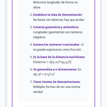
Relaciona longitudes de forma no
obvia
Establece la idea de demostración:
No basta con observar, hay que probar
Conecta geometría y aritmética:
Longitudes (geometría) con números
(álgebra)
Genera los números irracionales:
√2
no puede expresarse como fracción
Es la base de la distancia euclidiana:
Distancia = √[(x₂-x₁)²+(y₂-y₁)²]
Se generaliza a n dimensiones:
En
3D: d² = x²+y²+z²
Tiene cientos de demostraciones:
Múltiples formas de ver una misma
verdad