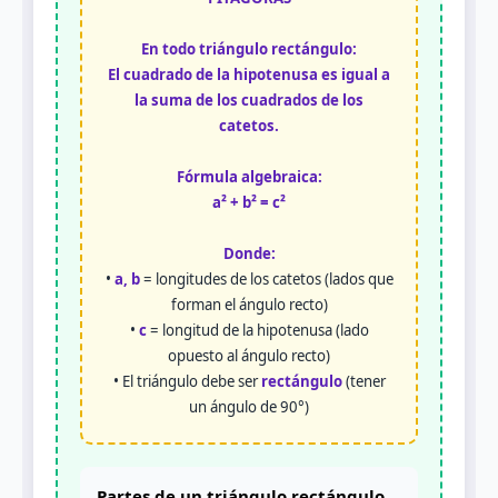
En todo triángulo rectángulo:
El cuadrado de la hipotenusa es igual a
la suma de los cuadrados de los
catetos.
Fórmula algebraica:
a² + b² = c²
Donde:
•
a, b
= longitudes de los catetos (lados que
forman el ángulo recto)
•
c
= longitud de la hipotenusa (lado
opuesto al ángulo recto)
• El triángulo debe ser
rectángulo
(tener
un ángulo de 90°)
Partes de un triángulo rectángulo