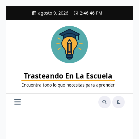
Saltar
agosto 9, 2026
2:46:47 PM
al
contenido
Trasteando En La Escuela
Encuentra todo lo que necesitas para aprender