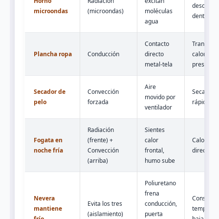
Horno
Radiación
excitan
desde
microondas
(microondas)
moléculas
dentro
agua
Contacto
Transfier
Plancha ropa
Conducción
directo
calor por
metal-tela
presión
Aire
Secador de
Convección
Secado
movido por
pelo
forzada
rápido
ventilador
Radiación
Sientes
Fogata en
(frente) +
calor
Calor
noche fría
Convección
frontal,
direccion
(arriba)
humo sube
Poliuretano
frena
Nevera
Conserva
Evita los tres
conducción,
mantiene
temperat
(aislamiento)
puerta
frío
baja