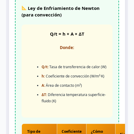
Ley de Enfriamiento de Newton
(para convección)
Q/t = h × A × ΔT
Donde:
Q/t:
Tasa de transferencia de calor (W)
h:
Coeficiente de convección (W/m²·K)
A:
Área de contacto (m²)
ΔT:
Diferencia temperatura superficie-
fluido (K)
Tipo de
Coeficiente
¿Cómo