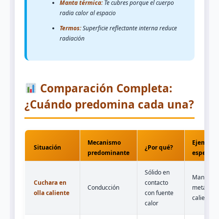
Manta térmica:
Te cubres porque el cuerpo
radia calor al espacio
Termos:
Superficie reflectante interna reduce
radiación
Comparación Completa:
¿Cuándo predomina cada una?
Mecanismo
Ejemplo
Situación
¿Por qué?
predominante
específic
Sólido en
Mango
Cuchara en
contacto
Conducción
metálico 
olla caliente
con fuente
calienta
calor