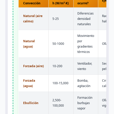
Ejempl
Convección
h (W/m²·K)
ocurre?
Diferencias
Natural (aire
Radiado
5-25
densidad
calmo)
habitaci
naturales
Movimiento
Natural
por
50-1000
Olla hir
(agua)
gradientes
térmicos
Ventilador,
Secador
Forzada (aire)
10-200
viento
pelo
Forzada
Bomba,
Circuito
100-15,000
(agua)
agitación
calefacc
Formación
2,500-
Olla hir
Ebullición
burbujas
100,000
vigoros
vapor