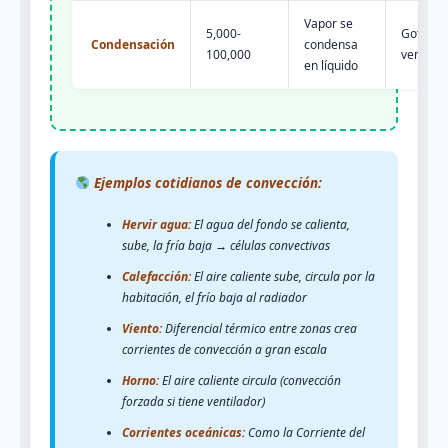
Vapor se
5,000-
Gotas e
Condensación
condensa
100,000
ventana 
en líquido
Ejemplos cotidianos de convección:
Hervir agua:
El agua del fondo se calienta,
sube, la fría baja → células convectivas
Calefacción:
El aire caliente sube, circula por la
habitación, el frío baja al radiador
Viento:
Diferencial térmico entre zonas crea
corrientes de convección a gran escala
Horno:
El aire caliente circula (convección
forzada si tiene ventilador)
Corrientes oceánicas:
Como la Corriente del