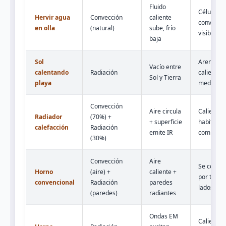
Fluido
Células
Hervir agua
Convección
caliente
convectiv
en olla
(natural)
sube, frío
visibles
baja
Sol
Arena
Vacío entre
calentando
Radiación
caliente a
Sol y Tierra
playa
mediodía
Convección
Aire circula
Calienta
Radiador
(70%) +
+ superficie
habitació
calefacción
Radiación
emite IR
completa
(30%)
Convección
Aire
Se cocina
Horno
(aire) +
caliente +
por todos
convencional
Radiación
paredes
lados
(paredes)
radiantes
Ondas EM
Calienta