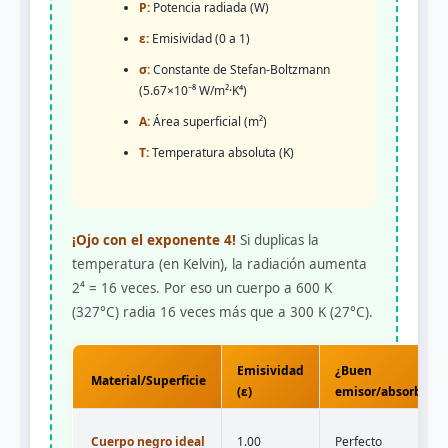
P:
Potencia radiada (W)
ε:
Emisividad (0 a 1)
σ:
Constante de Stefan-Boltzmann
(5.67×10⁻⁸ W/m²·K⁴)
A:
Área superficial (m²)
T:
Temperatura absoluta (K)
¡Ojo con el exponente 4!
Si duplicas la
temperatura (en Kelvin), la radiación aumenta
2⁴ = 16 veces. Por eso un cuerpo a 600 K
(327°C) radia 16 veces más que a 300 K (27°C).
Emisividad
¿Buen
Material/Superficie
(ε)
emisor/absorbent
Cuerpo negro ideal
1.00
Perfecto