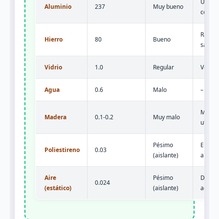
Utensi
Aluminio
237
Muy bueno
cocina
Radiad
Hierro
80
Bueno
sarten
Vidrio
1.0
Regular
Venta
Agua
0.6
Malo
–
Mango
Madera
0.1-0.2
Muy malo
utensil
Pésimo
Embala
Poliestireno
0.03
(aislante)
aislam
Aire
Pésimo
Doble
0.024
(estático)
(aislante)
acrist