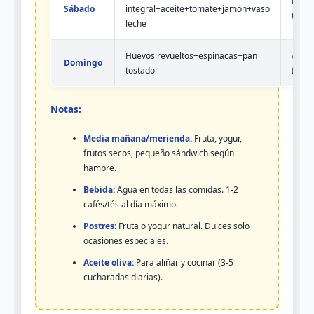
Paell
Sábado
integral+aceite+tomate+jamón+vaso
temp
leche
Huevos revueltos+espinacas+pan
Asado
Domingo
tostado
(tern
Notas:
Media mañana/merienda:
Fruta, yogur,
frutos secos, pequeño sándwich según
hambre.
Bebida:
Agua en todas las comidas. 1-2
cafés/tés al día máximo.
Postres:
Fruta o yogur natural. Dulces solo
ocasiones especiales.
Aceite oliva:
Para aliñar y cocinar (3-5
cucharadas diarias).