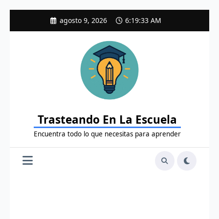
Saltar
agosto 9, 2026
6:19:34 AM
al
contenido
Trasteando En La Escuela
Encuentra todo lo que necesitas para aprender