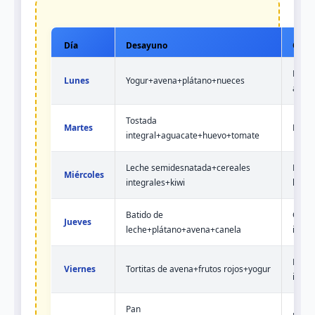
Día
Desayuno
Comi
Lente
Lunes
Yogur+avena+plátano+nueces
arro
Tostada
Martes
Pollo
integral+aguacate+huevo+tomate
Leche semidesnatada+cereales
Merlu
Miércoles
integrales+kiwi
horn
Batido de
Garba
Jueves
leche+plátano+avena+canela
integ
Pasta
Viernes
Tortitas de avena+frutos rojos+yogur
integ
Pan